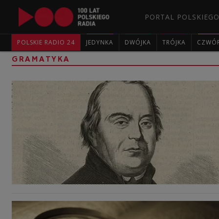
PORTAL POLSKIEGO
POLSKIE RADIO 24
JEDYNKA
DWÓJKA
TRÓJKA
CZWÓ
GRAMATYKA