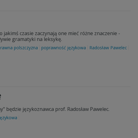
po jakimś czasie zaczynają one mieć różne znaczenie -
ywie gramatyki na leksykę.
rawna polszczyzna
poprawność językowa
Radosław Pawelec
ę
ny" będzie językoznawca prof. Radosław Pawelec.
językowa