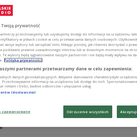
26 stycznia 1976 roku, zmarł w Warszawie ceniony znaw
on stał na czele zespołu redagującego "Słownik Języka 
w Polsce w XX wieku, obejmujące ponad 125 tysięcy hase
 Twoją prywatność
Zobacz więcej na temat:
język polski
poprawna polszczyzna
artnerzy przechowujemy lub uzyskujemy dostęp do informacji na urządzeniu, taki
entyfikatory w plikach cookie w celu przetwarzania danych osobowych. Użytkown
ć swoje wybory lub zarządzać nimi, klikając poniżej, jak również skorzystać z pra
na podstawie prawnie uzasadnionego interesu lub w dowolnym momencie na stroni
i. Te wybory będą sygnalizowane naszym partnerom i nie będą miały wpływu na d
a.
Polityka prywatności
Język polski – trudny dla cudzoziem
aszymi partnerami przetwarzamy dane w celu zapewnienia:
adnych danych geolokalizacyjnych. Aktywne skanowanie charakterystyki urządzen
Język polski ma opinię jednego z najtrudniejszych języ
ji. Przechowywanie informacji na urządzeniu lub dostęp do nich. Spersonalizowane
iar reklam i treści, badnie odbiorców i ulepszanie usług.
przez obcokrajowców? Co na temat polszczyzny mówią p
tnerów (dostawców)
Zobacz więcej na temat:
ortografia
język polski
Agata Hącia
a zaawansowane
Odrzucenie wszystkich
Akceptuj