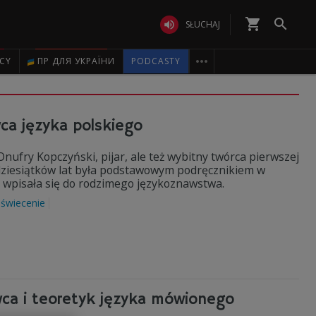
shopping_cart


SŁUCHAJ

ICY
ПР ДЛЯ УКРАЇНИ
PODCASTY
ca języka polskiego
nufry Kopczyński, pijar, ale też wybitny twórca pierwszej
 dziesiątków lat była podstawowym podręcznikiem w
e wpisała się do rodzimego językoznawstwa.
świecenie
wca i teoretyk języka mówionego