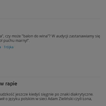
a", czy może "balon do wina"? W audycji zastanawiamy się
to! puchu marny!".
a
Trójka
 w rapie
udzkość jeszcze kiedyś sięgnie po znaki diakrytyczne.
wił o języku polskim w sieci Adam Zieliński czyli Łona,