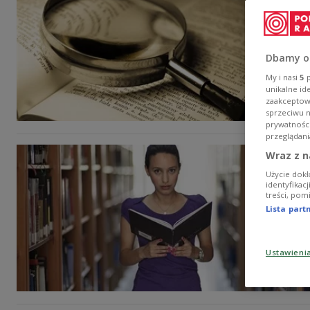
Dbamy o
My i nasi
5
p
unikalne id
zaakceptowa
sprzeciwu 
prywatnośc
przeglądani
Wraz z n
Użycie dokł
identyfikac
treści, pom
Lista par
Ustawieni