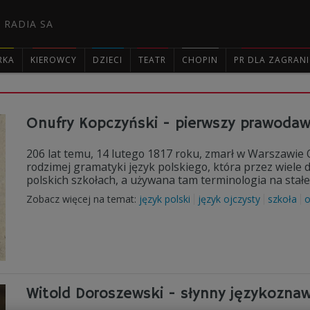
 RADIA SA
RKA
KIEROWCY
DZIECI
TEATR
CHOPIN
PR DLA ZAGRAN

Onufry Kopczyński - pierwszy prawodaw
206 lat temu, 14 lutego 1817 roku, zmarł w Warszawie O
rodzimej gramatyki język polskiego, która przez wiele
polskich szkołach, a używana tam terminologia na stał
Zobacz więcej na temat:
język polski
język ojczysty
szkoła
o
Witold Doroszewski - słynny językozna