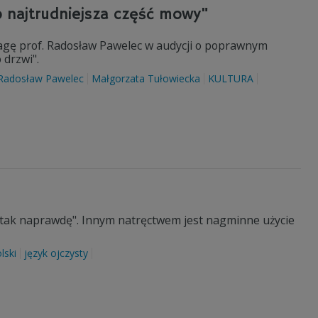
o najtrudniejsza część mowy"
uwagę prof. Radosław Pawelec w audycji o poprawnym
 drzwi".
Radosław Pawelec
Małgorzata Tułowiecka
KULTURA
"tak naprawdę". Innym natręctwem jest nagminne użycie
lski
język ojczysty