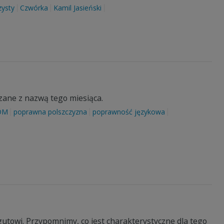
zysty
Czwórka
Kamil Jasieński
zane z nazwą tego miesiąca.
OM
poprawna polszczyzna
poprawność językowa
gutowi. Przypomnimy, co jest charakterystyczne dla tego