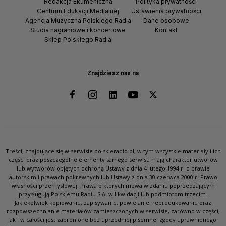
Redakcja Ekumeniczna
Polityka prywatności
Centrum Edukacji Medialnej
Ustawienia prywatności
Agencja Muzyczna Polskiego Radia
Dane osobowe
Studia nagraniowe i koncertowe
Kontakt
Sklep Polskiego Radia
Znajdziesz nas na
Treści, znajdujące się w serwisie polskieradio.pl, w tym wszystkie materiały i ich
części oraz poszczególne elementy samego serwisu mają charakter utworów
lub wytworów objętych ochroną Ustawy z dnia 4 lutego 1994 r. o prawie
autorskim i prawach pokrewnych lub Ustawy z dnia 30 czerwca 2000 r. Prawo
własności przemysłowej. Prawa o których mowa w zdaniu poprzedzającym
przysługują Polskiemu Radiu S.A. w likwidacji lub podmiotom trzecim.
Jakiekolwiek kopiowanie, zapisywanie, powielanie, reprodukowanie oraz
rozpowszechnianie materiałów zamieszczonych w serwisie, zarówno w części,
jak i w całości jest zabronione bez uprzedniej pisemnej zgody uprawnionego.