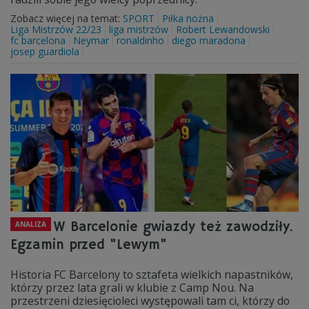
Zobacz więcej na temat:
SPORT
Piłka nożna
Liga Mistrzów 22/23
liga mistrzów
Robert Lewandowski
fc barcelona
Neymar
ronaldinho
diego maradona
josep guardiola
W Barcelonie gwiazdy też zawodziły.
ANALIZA
Egzamin przed "Lewym"
Historia FC Barcelony to sztafeta wielkich napastników,
którzy przez lata grali w klubie z Camp Nou. Na
przestrzeni dziesięcioleci występowali tam ci, którzy do