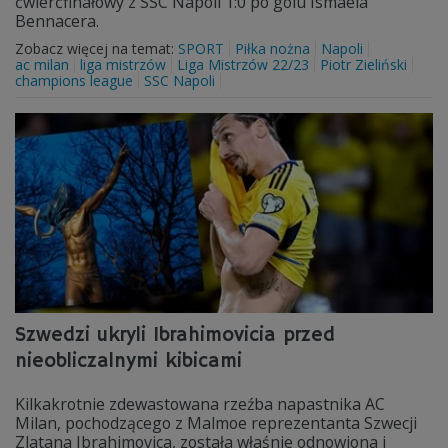
ćwierćfinałowy z SSC Napoli 1:0 po golu Ismaela
Bennacera.
Zobacz więcej na temat:
SPORT
Piłka nożna
Napoli
ac milan
liga mistrzów
Liga Mistrzów 22/23
Piotr Zieliński
champions league
SSC Napoli
Szwedzi ukryli Ibrahimovicia przed
nieobliczalnymi kibicami
Kilkakrotnie zdewastowana rzeźba napastnika AC
Milan, pochodzącego z Malmoe reprezentanta Szwecji
Zlatana Ibrahimovica, została właśnie odnowiona i