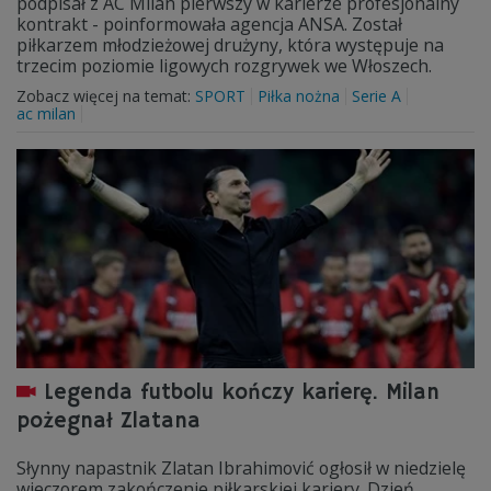
podpisał z AC Milan pierwszy w karierze profesjonalny
kontrakt - poinformowała agencja ANSA. Został
piłkarzem młodzieżowej drużyny, która występuje na
trzecim poziomie ligowych rozgrywek we Włoszech.
Zobacz więcej na temat:
SPORT
Piłka nożna
Serie A
ac milan
Legenda futbolu kończy karierę. Milan
pożegnał Zlatana
Słynny napastnik Zlatan Ibrahimović ogłosił w niedzielę
wieczorem zakończenie piłkarskiej kariery. Dzień