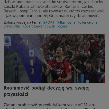
dziś wspominani są z wielkim sentymentem, jak choćby
Laszlo Kubala, Christo Stoiczkow, Romario, Carles
Rexach, Josep Escola, ale również ci, którzy rozczarowali
- jak wspomniani poniżej Griezmann czy Ibrahimović.
Zobacz więcej na temat:
SPORT
Piłka nożna
fc barcelona
David Villa
Robert Lewandowski
opinie
Ibrahimović podjął decyzję ws. swojej
przyszłości
Zlatan Ibrahimović przedłużył kontrakt z AC Milan -