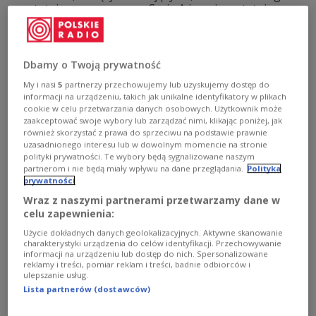
w ostatnim meczu sezonu Serie A i swoim ostatnim w
klubie, aby pożegnać się na stadionie San Siro z
kibicami zespołu, w którym grał w latach 2010-2012 i
drugi raz od 2020
Dbamy o Twoją prywatność
Zobacz więcej na temat:
SPORT
Piłka nożna
Serie A
ac milan
Silvio Berlusconi
My i nasi
5
partnerzy przechowujemy lub uzyskujemy dostęp do
informacji na urządzeniu, takich jak unikalne identyfikatory w plikach
cookie w celu przetwarzania danych osobowych. Użytkownik może
zaakceptować swoje wybory lub zarządzać nimi, klikając poniżej, jak
również skorzystać z prawa do sprzeciwu na podstawie prawnie
uzasadnionego interesu lub w dowolnym momencie na stronie
polityki prywatności. Te wybory będą sygnalizowane naszym
partnerom i nie będą miały wpływu na dane przeglądania.
Polityka
prywatności
Wraz z naszymi partnerami przetwarzamy dane w
celu zapewnienia:
Użycie dokładnych danych geolokalizacyjnych. Aktywne skanowanie
charakterystyki urządzenia do celów identyfikacji. Przechowywanie
informacji na urządzeniu lub dostęp do nich. Spersonalizowane
Kolejna kontuzja Ibrahimovicia. Czy to
reklamy i treści, pomiar reklam i treści, badnie odbiorców i
koniec jego kariery?
ulepszanie usług.
Lista partnerów (dostawców)
Słynny piłkarz Milanu Zlatan Ibrahimovic doznał