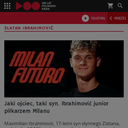
shopping_cart



SŁUCHAJ
WIĘCEJ

ZLATAN IBRAHIMOVIĆ
Jaki ojciec, taki syn. Ibrahimović junior
piłkarzem Milanu
Maximilian Ibrahimovic, 17-letni syn słynnego Zlatana,