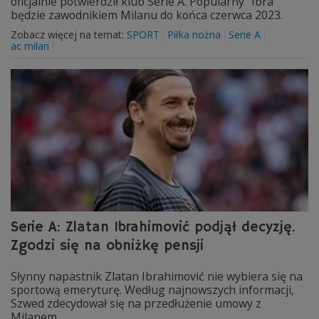
oficjalnie potwierdził klub Serie A. Popularny "Ibra"
będzie zawodnikiem Milanu do końca czerwca 2023.
Zobacz więcej na temat:
SPORT
Piłka nożna
Serie A
ac milan
Serie A: Zlatan Ibrahimović podjął decyzję.
Zgodzi się na obniżkę pensji
Słynny napastnik Zlatan Ibrahimović nie wybiera się na
sportową emeryturę. Według najnowszych informacji,
Szwed zdecydował się na przedłużenie umowy z
Milanem.