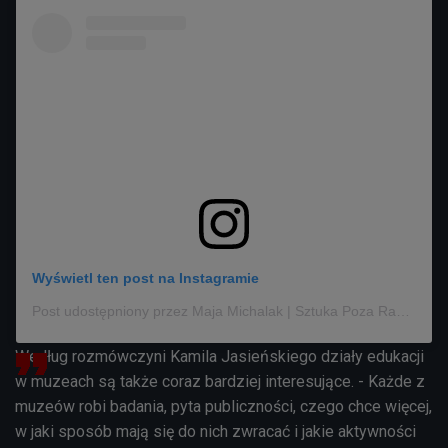
Wyświetl ten post na Instagramie
Post udostępniony przez Maja Michalak | Sztuka Poza Ramami | Kursy | Podcast | Wystawy (@pozaramami)
Według rozmówczyni Kamila Jasieńskiego działy edukacji
w muzeach są także coraz bardziej interesujące. - Każde z
muzeów robi badania, pyta publiczności, czego chce więcej,
w jaki sposób mają się do nich zwracać i jakie aktywności