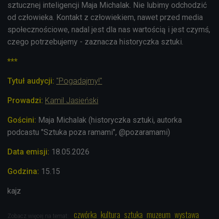
sztucznej inteligencji Maja Michalak. Nie lubimy odchodzić
od człowieka. Kontakt z człowiekiem, nawet przed media
społecznościowe, nadal jest dla nas wartością i jest czymś,
czego potrzebujemy - zaznacza historyczka sztuki.
***
Tytuł audycji:
"Pogadajmy!"
Prowadzi:
Kamil Jasieński
Gościni:
Maja Michalak (historyczka sztuki, autorka
podcastu "Sztuka poza ramami", @pozaramami)
Data emisji:
18.05.2026
Godzina:
15.15
kajz
czwórka
kultura
sztuka
muzeum
wystawa
Zobacz więcej na temat: