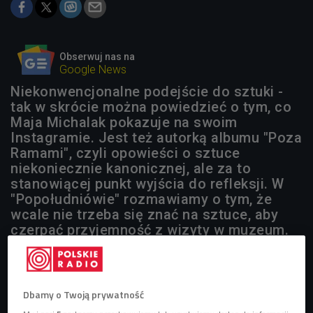
Obserwuj nas na
Google News
Niekonwencjonalne podejście do sztuki -
tak w skrócie można powiedzieć o tym, co
Maja Michalak pokazuje na swoim
Instagramie. Jest też autorką albumu "Poza
Ramami", czyli opowieści o sztuce
niekoniecznie kanonicznej, ale za to
stanowiącej punkt wyjścia do refleksji. W
"Popołudniówie" rozmawiamy o tym, że
wcale nie trzeba się znać na sztuce, aby
czerpać przyjemność z wizyty w muzeum.
Dbamy o Twoją prywatność