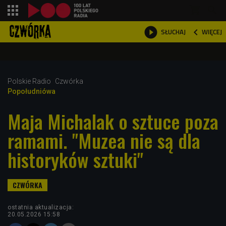
shopping_cart



WIĘCEJ
SŁUCHAJ

Polskie Radio
Czwórka
Popołudniówa
Maja Michalak o sztuce poza
ramami. "Muzea nie są dla
historyków sztuki"
ostatnia aktualizacja:
20.05.2026 15:58