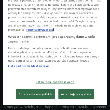
My i nasi
5
partnerzy przechowujemy lub uzyskujemy dostęp do informacji
na urządzeniu, takich jak unikalne identyfikatory w plikach cookie w celu
przetwarzania danych osobowych. Użytkownik może zaakceptować swoje
wybory lub zarządzać nimi, klikając poniżej, jak również skorzystać z
prawa do sprzeciwu na podstawie prawnie uzasadnionego interesu lub w
dowolnym momencie na stronie polityki prywatności. Te wybory będą
sygnalizowane naszym partnerom i nie będą miały wpływu na dane
przeglądania.
Polityka prywatności
Wraz z naszymi partnerami przetwarzamy dane w celu
zapewnienia:
Maja Michalak i Kamil Jasieński
Foto: Piotr Podlewski/Polskie Radio
Użycie dokładnych danych geolokalizacyjnych. Aktywne skanowanie
- Wcale nie jest tak, że każda wystawa mnie zachwyca i
charakterystyki urządzenia do celów identyfikacji. Przechowywanie
informacji na urządzeniu lub dostęp do nich. Spersonalizowane reklamy i
każde muzeum jest doskonałe. Wtedy też dzielę się moimi
treści, pomiar reklam i treści, badnie odbiorców i ulepszanie usług.
spostrzeżeniami i rzeczami, które nie do końca grają.
Lista partnerów (dostawców)
Przez lata, szczególnie w muzeach sztuki współczesnej,
było takie przeświadczenie, że im trudniej napisany jest
Ustawienia zaawansowane
tekst kuratorski, tym lepiej. Wtedy mniejsze grono będzie w
stanie je zrozumieć, a wtedy będzie to oznaczało, że
Odrzucenie wszystkich
Akceptuję wszystkie
wystawa jest merytorycznie na bardzo wysokim poziomie.
Według mnie to nie jest prawda; muzea nie są dla
historyków sztuki, a ja - będąc historyczką sztuki - czasami