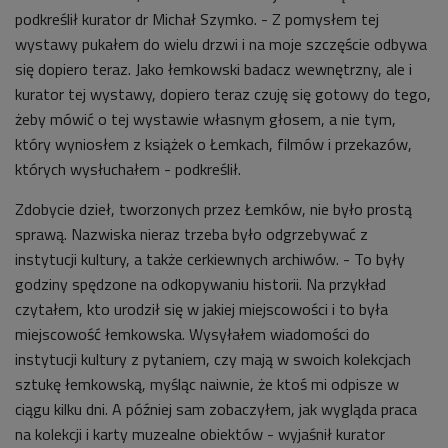
podkreślił kurator dr Michał Szymko. - Z pomysłem tej
wystawy pukałem do wielu drzwi i na moje szczęście odbywa
się dopiero teraz. Jako łemkowski badacz wewnętrzny, ale i
kurator tej wystawy, dopiero teraz czuję się gotowy do tego,
żeby mówić o tej wystawie własnym głosem, a nie tym,
który wyniosłem z książek o Łemkach, filmów i przekazów,
których wysłuchałem - podkreślił.
Zdobycie dzieł, tworzonych przez Łemków, nie było prostą
sprawą. Nazwiska nieraz trzeba było odgrzebywać z
instytucji kultury, a także cerkiewnych archiwów. - To były
godziny spędzone na odkopywaniu historii. Na przykład
czytałem, kto urodził się w jakiej miejscowości i to była
miejscowość łemkowska. Wysyłałem wiadomości do
instytucji kultury z pytaniem, czy mają w swoich kolekcjach
sztukę łemkowską, myśląc naiwnie, że ktoś mi odpisze w
ciągu kilku dni. A później sam zobaczyłem, jak wygląda praca
na kolekcji i karty muzealne obiektów - wyjaśnił kurator