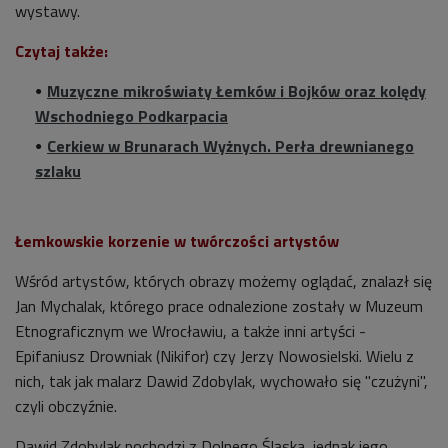
wystawy.
Czytaj także:
Muzyczne mikroświaty Łemków i Bojków oraz kolędy
Wschodniego Podkarpacia
Cerkiew w Brunarach Wyżnych. Perła drewnianego
szlaku
Łemkowskie korzenie w twórczości artystów
Wśród artystów, których obrazy możemy oglądać, znalazł się
Jan Mychalak, którego prace odnalezione zostały w Muzeum
Etnograficznym we Wrocławiu, a także inni artyści -
Epifaniusz Drowniak (Nikifor) czy Jerzy Nowosielski. Wielu z
nich, tak jak malarz Dawid Zdobylak, wychowało się "czużyni",
czyli obczyźnie.
Dawid Zdobylak pochodzi z Dolnego Śląska, jednak jego