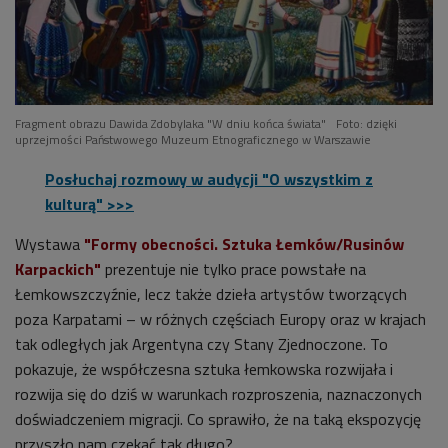
Fragment obrazu Dawida Zdobylaka "W dniu końca świata"
Foto: dzięki
uprzejmości Państwowego Muzeum Etnograficznego w Warszawie
Posłuchaj rozmowy w audycji "O wszystkim z
kulturą" >>>
Wystawa
"Formy obecności. Sztuka Łemków/Rusinów
Karpackich"
prezentuje nie tylko prace powstałe na
Łemkowszczyźnie, lecz także dzieła artystów tworzących
poza Karpatami – w różnych częściach Europy oraz w krajach
tak odległych jak Argentyna czy Stany Zjednoczone. To
pokazuje, że współczesna sztuka łemkowska rozwijała i
rozwija się do dziś w warunkach rozproszenia, naznaczonych
doświadczeniem migracji. Co sprawiło, że na taką ekspozycję
przyszło nam czekać tak długo?