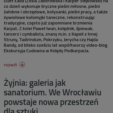
Duet Łada (Zosia Zaborowska i Kacper Siejkowski) na
co dzień wykonuje liryczne pieśni miłosne, pieśni
żałobne i obrzędowe, kołysanki, pieśni pracy, a także
żywiołowe kołomyjki taneczne, rekonstruując
tradycyjne, często już zapomniane brzmienia
Karpat. Z kolei Paweł Iwan, kolędnik, śpiewak,
tancerz i cymbalista, znany m.in. z Kapeli z Innej
Struny, Tadirindum, Pokrzyku, Jerycha czy Hajda
Bandy, od blisko sześciu lat współtworzy video-blog
Ekskursyja Cudowna w Kolędy Podkarpacia.
rozwiń

Żyjnia: galeria jak
sanatorium. We Wrocławiu
powstaje nowa przestrzeń
dla sztuki