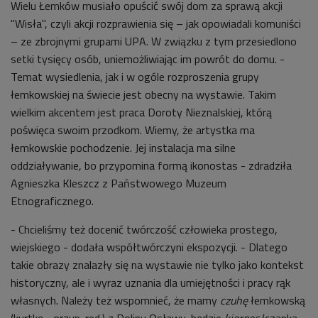
Wielu Łemków musiało opuścić swój dom za sprawą akcji
"Wisła", czyli akcji rozprawienia się – jak opowiadali komuniści
– ze zbrojnymi grupami UPA. W związku z tym przesiedlono
setki tysięcy osób, uniemożliwiając im powrót do domu. -
Temat wysiedlenia, jak i w ogóle rozproszenia grupy
łemkowskiej na świecie jest obecny na wystawie. Takim
wielkim akcentem jest praca Doroty Nieznalskiej, którą
poświęca swoim przodkom. Wiemy, że artystka ma
łemkowskie pochodzenie. Jej instalacja ma silne
oddziaływanie, bo przypomina formą ikonostas - zdradziła
Agnieszka Kleszcz z Państwowego Muzeum
Etnograficznego.
- Chcieliśmy też docenić twórczość człowieka prostego,
wiejskiego - dodała współtwórczyni ekspozycji. - Dlatego
takie obrazy znalazły się na wystawie nie tylko jako kontekst
historyczny, ale i wyraz uznania dla umiejętności i pracy rąk
własnych. Należy też wspomnieć, że mamy
czuhę
łemkowską
(kurtkę - przyp. red.) z Doliny Osławy, będzie
kierpec
(czapka -