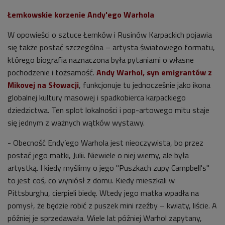
Łemkowskie korzenie Andy'ego Warhola
W opowieści o sztuce Łemków i Rusinów Karpackich pojawia
się także postać szczególna – artysta światowego formatu,
którego biografia naznaczona była pytaniami o własne
pochodzenie i tożsamość.
Andy Warhol, syn emigrantów z
Mikovej na Słowacji
, funkcjonuje tu jednocześnie jako ikona
globalnej kultury masowej i spadkobierca karpackiego
dziedzictwa. Ten splot lokalności i pop-artowego mitu staje
się jednym z ważnych wątków wystawy.
- Obecność Endy’ego Warhola jest nieoczywista, bo przez
postać jego matki, Julii. Niewiele o niej wiemy, ale była
artystką. I kiedy myślimy o jego "Puszkach zupy Campbell's"
to jest coś, co wyniósł z domu. Kiedy mieszkali w
Pittsburghu, cierpieli biedę. Wtedy jego matka wpadła na
pomysł, że będzie robić z puszek mini rzeźby – kwiaty, liście. A
później je sprzedawała. Wiele lat później Warhol zapytany,