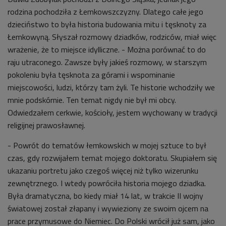
rodzina pochodziła z Łemkowszczyzny. Dlatego całe jego
dzieciństwo to była historia budowania mitu i tęsknoty za
Łemkowyną. Słyszał rozmowy dziadków, rodziców, miał więc
wrażenie, że to miejsce idylliczne. - Można porównać to do
raju utraconego. Zawsze były jakieś rozmowy, w starszym
pokoleniu była tęsknota za górami i wspominanie
miejscowości, ludzi, którzy tam żyli. Te historie wchodziły we
mnie podskórnie. Ten temat nigdy nie był mi obcy.
Odwiedzałem cerkwie, kościoły, jestem wychowany w tradycji
religijnej prawosławnej.
- Powrót do tematów łemkowskich w mojej sztuce to był
czas, gdy rozwijałem temat mojego doktoratu. Skupiałem się
ukazaniu portretu jako czegoś więcej niż tylko wizerunku
zewnętrznego. I wtedy powróciła historia mojego dziadka.
Była dramatyczna, bo kiedy miał 14 lat, w trakcie II wojny
światowej został złapany i wywieziony ze swoim ojcem na
prace przymusowe do Niemiec. Do Polski wrócił już sam, jako