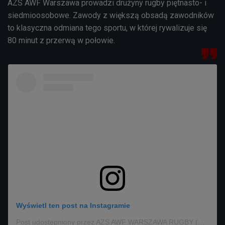
AZS AWF Warszawa prowadzi drużyny rugby piętnasto- i
siedmioosobowe. Zawody z większą obsadą zawodników
to klasyczna odmiana tego sportu, w której rywalizuje się
80 minut z przerwą w połowie.
Wyświetl ten post na Instagramie
Post udostępniony przez AZS AWF WARSZAWA RUGBY (@azs_awf_warszawa_rugby)