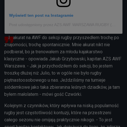
Wyświetl ten post na Instagramie
Post udostępniony przez AZS AWF WARSZAWA RUGBY (@azs_awf_warszawa_rugby)
- Ja akurat na AWF do sekcji rugby przyszedłem trochę po
znajomości, trochę spontanicznie. Mnie akurat nikt nie
podbierał, bo ja trenowałem za młodu kajakarstwo
klasyczne - opowiada
Jakub Grzybowski, kapitan
AZS AWF
Warszawa
. - Jak ja przychodziłem do sekcji, bo jestem
troszkę dłużej niż Julio, to w ogóle nie było rugby
piętnastoosobowego u nas. Jeździliśmy na turnieje
siódemkowe jako taka zbieranina leśnych dziadków, ja tam
byłem małolatem -
mówi gość Czwórki
.
Kolejnym z czynników, który wpływa na niską popularność
rugby jest częstotliwość kontuzji, które na przestrzeni
całego sezonu nie omijają praktycznie nikogo. - To jest
sport bardzo kontaktowy. Jak dołożysz do tego, że zderza