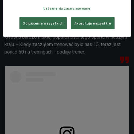
drużyn zmaga się z brakiem młodych zawodników. Jak
Ustawienia zaawansowane
uważa gość Czwórki, w Polsce największą szansą na
pozyskiwanie nowych zawodników rugby jest dawanie
Odrzucenie wszystkich
Akceptuję wszystkie
szansy osobom, które trenują inne dyscypliny. To
kwestia bardzo niskiej popularności tego sportu w naszym
kraju. - Kiedy zacząłem trenować było nas 15, teraz jest
ponad 50 na treningach - dodaje trener.