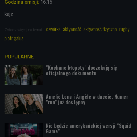
Godzina emisji:
16.15
kajz
czwórka
aktywność
aktywność fizyczna
rugby
Zobacz więcej na temat:
piotr galus
POPULARNE
"Kochane kłopoty" doczekają się
oficjalnego dokumentu
Amelie Lens i Angèle w duecie. Numer
"run" już dostępny
Nie będzie amerykańskiej wersji "Squid
Game"