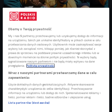
Dbamy o Twoją prywatność
Rugby
Foto: Shutterstock
My i nasi
5
partnerzy przechowujemy lub uzyskujemy dostęp do informacji
na urządzeniu, takich jak unikalne identyfikatory w plikach cookie w celu
- W tym sporcie każdy może grać; każdy, kto ma chęć. Nie
przetwarzania danych osobowych. Użytkownik może zaakceptować swoje
trzeba być wielkim, ani szybkim. Oczywiście trzeba mocno
wybory lub zarządzać nimi, klikając poniżej, jak również skorzystać z
prawa do sprzeciwu na podstawie prawnie uzasadnionego interesu lub w
pracować, być sprawnym, ale sprawność też się buduje -
dowolnym momencie na stronie polityki prywatności. Te wybory będą
mówi o rugby argentyński trener męskiej sekcji rugby AZS
sygnalizowane naszym partnerom i nie będą miały wpływu na dane
przeglądania.
Polityka prywatności
AWF Warszawa Julio Brzeziński.
Wraz z naszymi partnerami przetwarzamy dane w celu
zapewnienia:
Posłuchaj "Rozgrzewki" o rugby z Julio Brzezińskim i
Użycie dokładnych danych geolokalizacyjnych. Aktywne skanowanie
Jakubem Grzybowskim
charakterystyki urządzenia do celów identyfikacji. Przechowywanie
informacji na urządzeniu lub dostęp do nich. Spersonalizowane reklamy i
treści, pomiar reklam i treści, badnie odbiorców i ulepszanie usług.
Rugby w Polsce
Lista partnerów (dostawców)
Rugby nie jest popularnym sportem w Polsce, a wiele