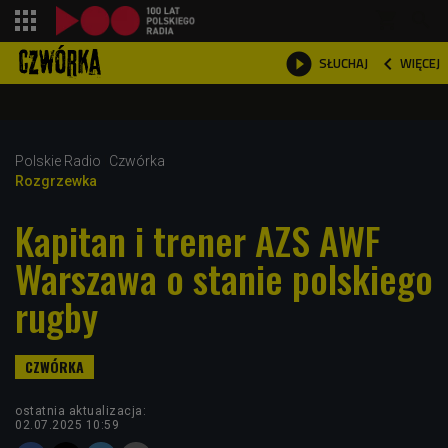
shopping_cart



WIĘCEJ
SŁUCHAJ

Polskie Radio
Czwórka
Rozgrzewka
Kapitan i trener AZS AWF
Warszawa o stanie polskiego
rugby
ostatnia aktualizacja:
02.07.2025 10:59