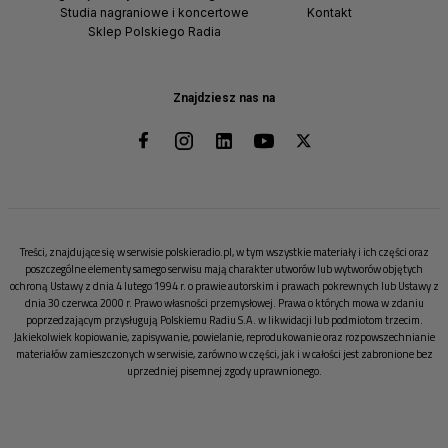
Studia nagraniowe i koncertowe
Kontakt
Sklep Polskiego Radia
Znajdziesz nas na
Treści, znajdujące się w serwisie polskieradio.pl, w tym wszystkie materiały i ich części oraz
poszczególne elementy samego serwisu mają charakter utworów lub wytworów objętych
ochroną Ustawy z dnia 4 lutego 1994 r. o prawie autorskim i prawach pokrewnych lub Ustawy z
dnia 30 czerwca 2000 r. Prawo własności przemysłowej. Prawa o których mowa w zdaniu
poprzedzającym przysługują Polskiemu Radiu S.A. w likwidacji lub podmiotom trzecim.
Jakiekolwiek kopiowanie, zapisywanie, powielanie, reprodukowanie oraz rozpowszechnianie
materiałów zamieszczonych w serwisie, zarówno w części, jak i w całości jest zabronione bez
uprzedniej pisemnej zgody uprawnionego.