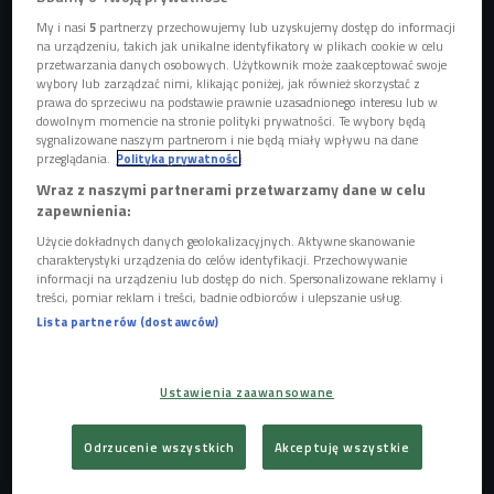
My i nasi
5
partnerzy przechowujemy lub uzyskujemy dostęp do informacji
na urządzeniu, takich jak unikalne identyfikatory w plikach cookie w celu
przetwarzania danych osobowych. Użytkownik może zaakceptować swoje
wybory lub zarządzać nimi, klikając poniżej, jak również skorzystać z
prawa do sprzeciwu na podstawie prawnie uzasadnionego interesu lub w
dowolnym momencie na stronie polityki prywatności. Te wybory będą
sygnalizowane naszym partnerom i nie będą miały wpływu na dane
Peter Magyar
Foto: REUTERS/Leonhard Foeger
przeglądania.
Polityka prywatności
- To dzień, który zapisze się w historii Węgier na długo. Tak
Wraz z naszymi partnerami przetwarzamy dane w celu
zapewnienia:
naprawdę musimy sobie zdawać sprawę, że to moment,
kiedy na Węgrzech zmienia się władza po 16 latach.
Użycie dokładnych danych geolokalizacyjnych. Aktywne skanowanie
charakterystyki urządzenia do celów identyfikacji. Przechowywanie
Niektórzy młodzi ludzie, którzy szli nawet po raz pierwszy
informacji na urządzeniu lub dostęp do nich. Spersonalizowane reklamy i
do urn, nie pamiętali żeby zwyciężył ktokolwiek inny niż
treści, pomiar reklam i treści, badnie odbiorców i ulepszanie usług.
Viktor Orban i jego partia Fidesz - mówi Ilona Gizińska. - W
Lista partnerów (dostawców)
warunkach węgierskich miało to wymiar transformacji
ustrojowej, tak jak u nas w 1989 roku. Pojawia się wiele
Ustawienia zaawansowane
porównań do atmosfery z tamtych lat - dodaje.
Odrzucenie wszystkich
Akceptuję wszystkie
Posłuchaj audycji "Świat 4.0" z Iloną Gizińską