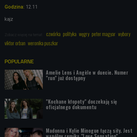
Godzina:
12.11
kajz
czwórka
polityka
węgry
peter magyar
wybory
Zobacz więcej na temat:
viktor orban
weronika puszkar
POPULARNE
Amelie Lens i Angèle w duecie. Numer
"run" już dostępny
"Kochane kłopoty" doczekają się
oficjalnego dokumentu
Madonna i Kylie Minogue łączą siły. Jest
wspólny remiks "Love Sensation"