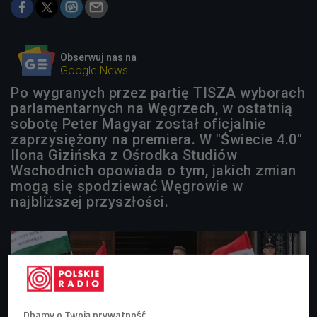
Obserwuj nas na
Google News
Po wygranych przez partię TISZA wyborach
parlamentarnych na Węgrzech, w ostatnią
sobotę Peter Magyar został oficjalnie
zaprzysiężony na premiera. W "Świecie 4.0"
Ilona Gizińska z Ośrodka Studiów
Wschodnich opowiada o tym, jakich zmian
mogą się spodziewać Węgrowie w
najbliższej przyszłości.
Dbamy o Twoją prywatność