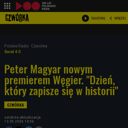
shopping_cart



WIĘCEJ
SŁUCHAJ

Polskie Radio
Czwórka
Świat 4.0
Peter Magyar nowym
premierem Węgier. "Dzień,
który zapisze się w historii"
ostatnia aktualizacja:
13.05.2026 14:06