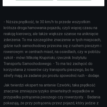
Posłuchaj audycji "Świat 4.0" z Mikołajem Krupińskim
- Niższa prędkość, te 30 km/h to przede wszystkim
krótsza droga hamowania pojazdu, czyli więcej czasu na
reakcję kierowcy, ale także większe szanse na uniknięcie
zderzenia. To ma szczególne znaczenie w tych miejscach,
gdzie ruch samochodowy przecina się z ruchem pieszym i
rowerowym: w centrach miast, na osiedlach, czy w pobliżu
szkół - mówi Mikołaj Krupiński, rzecznik Instytutu
Transportu Samochodowego. - To ma też zachęcić do
korzystania z rowerów czy transportu pieszego, bo te
strefy mają za zadanie po prostu spowolnić ruch - dodaje.
Jak twierdzi ekspert na antenie Czwórki, taka prędkość
znacznie zmniejsza ryzyko śmiertelnych wypadków w
przypadku potrącenia pieszego czy rowerzysty. - Badania
pokazują, że przy potrąceniu przez pojazd, który jedzie z