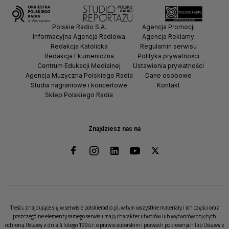
Polskie Radio S.A.
Agencja Promocji
Informacyjna Agencja Radiowa
Agencja Reklamy
Redakcja Katolicka
Regulamin serwisu
Redakcja Ekumeniczna
Polityka prywatności
Centrum Edukacji Medialnej
Ustawienia prywatności
Agencja Muzyczna Polskiego Radia
Dane osobowe
Studia nagraniowe i koncertowe
Kontakt
Sklep Polskiego Radia
Znajdziesz nas na
Treści, znajdujące się w serwisie polskieradio.pl, w tym wszystkie materiały i ich części oraz
poszczególne elementy samego serwisu mają charakter utworów lub wytworów objętych
ochroną Ustawy z dnia 4 lutego 1994 r. o prawie autorskim i prawach pokrewnych lub Ustawy z