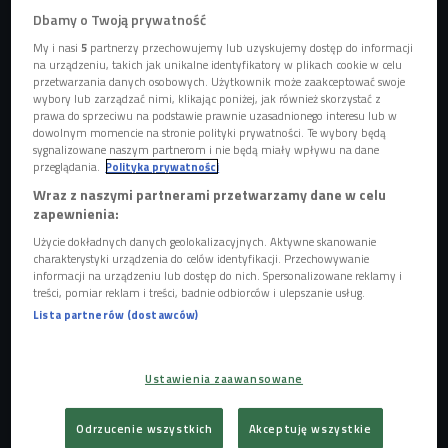
Dbamy o Twoją prywatność
My i nasi
5
partnerzy przechowujemy lub uzyskujemy dostęp do informacji
na urządzeniu, takich jak unikalne identyfikatory w plikach cookie w celu
przetwarzania danych osobowych. Użytkownik może zaakceptować swoje
wybory lub zarządzać nimi, klikając poniżej, jak również skorzystać z
prawa do sprzeciwu na podstawie prawnie uzasadnionego interesu lub w
dowolnym momencie na stronie polityki prywatności. Te wybory będą
sygnalizowane naszym partnerom i nie będą miały wpływu na dane
Zdjęcie ilustracyjne
Foto: Shutterstock
przeglądania.
Polityka prywatności
Wraz z naszymi partnerami przetwarzamy dane w celu
W miastach Unii Europejskiej coraz wyraźniej widoczna jest
zapewnienia:
tendencja obniżania ograniczenia prędkości - powstające
Użycie dokładnych danych geolokalizacyjnych. Aktywne skanowanie
strefy "Tempo 30" ograniczają prędkość właśnie do
charakterystyki urządzenia do celów identyfikacji. Przechowywanie
informacji na urządzeniu lub dostęp do nich. Spersonalizowane reklamy i
30 km/h w terenie zabudowanym. Zwolennicy twierdzą, że
treści, pomiar reklam i treści, badnie odbiorców i ulepszanie usług.
to skuteczny sposób na ograniczenie liczby wypadków i
Lista partnerów (dostawców)
poprawienie bezpieczeństwa pieszych, zaś krytycy
uważają, że takie przepisy utrudnią ruch, a także wydłużą
czas praktycznie każdego przejazdu.
Ustawienia zaawansowane
Odrzucenie wszystkich
Akceptuję wszystkie