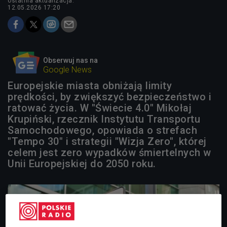
ostatnia aktualizacja:
12.05.2026 17:20
Obserwuj nas na
Google News
Europejskie miasta obniżają limity
prędkości, by zwiększyć bezpieczeństwo i
ratować życia. W "Świecie 4.0" Mikołaj
Krupiński, rzecznik Instytutu Transportu
Samochodowego, opowiada o strefach
"Tempo 30" i strategii "Wizja Zero", której
celem jest zero wypadków śmiertelnych w
Unii Europejskiej do 2050 roku.