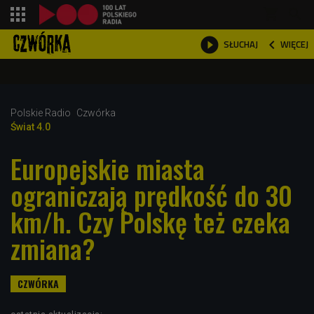
shopping_cart



WIĘCEJ
SŁUCHAJ

Polskie Radio
Czwórka
Świat 4.0
Europejskie miasta
ograniczają prędkość do 30
km/h. Czy Polskę też czeka
zmiana?