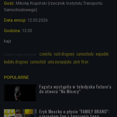
Gość:
Mikołaj Krupiński (rzecznik Instytutu Transportu
Samochodowego)
Data emisji:
12.05.2026
Godzina:
13.30
kajz
czwórka
ruch drogowy
samochody
wypadek
Zobacz więcej na temat:
kodeks drogowy
samochód
unia europejska
piotr firan
POPULARNE
Fagata wystąpiła w teledysku Future'a
do utworu "No Misery"
Eryk Moczko o płycie "FAMILY BRAND":
czerpałem fun z tworzenia tego