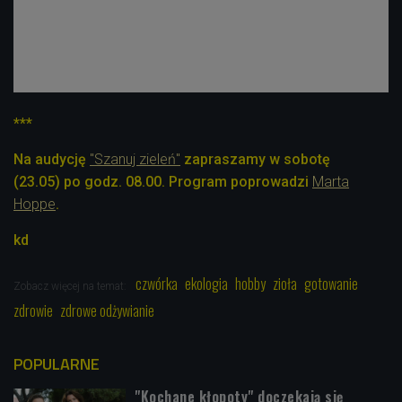
***
Na audycję
"Szanuj zieleń"
zapraszamy w sobotę
(23.05) po godz. 08.00. Program poprowadzi
Marta
Hoppe
.
kd
czwórka
ekologia
hobby
zioła
gotowanie
Zobacz więcej na temat:
zdrowie
zdrowe odżywianie
POPULARNE
"Kochane kłopoty" doczekają się