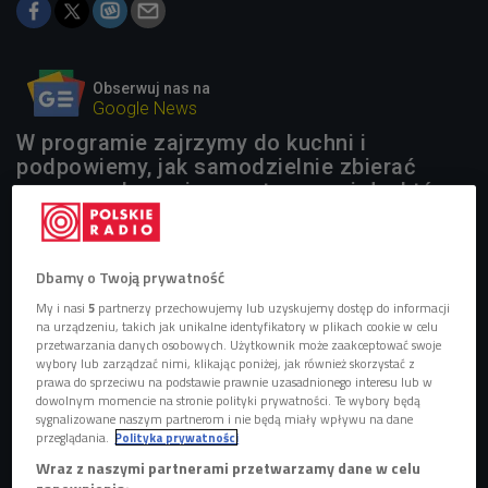
Obserwuj nas na
Google News
W programie zajrzymy do kuchni i
podpowiemy, jak samodzielnie zbierać
pyszne, zdrowe i aromatyczne zioła, które
możemy potem dodać do potraw.
Dbamy o Twoją prywatność
My i nasi
5
partnerzy przechowujemy lub uzyskujemy dostęp do informacji
na urządzeniu, takich jak unikalne identyfikatory w plikach cookie w celu
przetwarzania danych osobowych. Użytkownik może zaakceptować swoje
wybory lub zarządzać nimi, klikając poniżej, jak również skorzystać z
prawa do sprzeciwu na podstawie prawnie uzasadnionego interesu lub w
dowolnym momencie na stronie polityki prywatności. Te wybory będą
sygnalizowane naszym partnerom i nie będą miały wpływu na dane
przeglądania.
Polityka prywatności
Wraz z naszymi partnerami przetwarzamy dane w celu