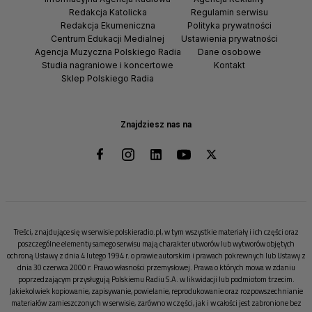
Redakcja Katolicka
Regulamin serwisu
Redakcja Ekumeniczna
Polityka prywatności
Centrum Edukacji Medialnej
Ustawienia prywatności
Agencja Muzyczna Polskiego Radia
Dane osobowe
Studia nagraniowe i koncertowe
Kontakt
Sklep Polskiego Radia
Znajdziesz nas na
Treści, znajdujące się w serwisie polskieradio.pl, w tym wszystkie materiały i ich części oraz
poszczególne elementy samego serwisu mają charakter utworów lub wytworów objętych
ochroną Ustawy z dnia 4 lutego 1994 r. o prawie autorskim i prawach pokrewnych lub Ustawy z
dnia 30 czerwca 2000 r. Prawo własności przemysłowej. Prawa o których mowa w zdaniu
poprzedzającym przysługują Polskiemu Radiu S.A. w likwidacji lub podmiotom trzecim.
Jakiekolwiek kopiowanie, zapisywanie, powielanie, reprodukowanie oraz rozpowszechnianie
materiałów zamieszczonych w serwisie, zarówno w części, jak i w całości jest zabronione bez