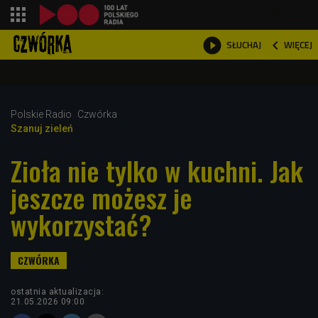
shopping_cart



WIĘCEJ
SŁUCHAJ

Polskie Radio
Czwórka
Szanuj zieleń
Zioła nie tylko w kuchni. Jak
jeszcze możesz je
wykorzystać?
ostatnia aktualizacja:
21.05.2026 09:00