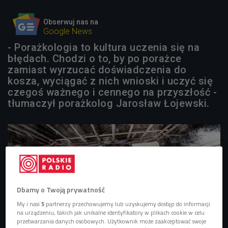
Obserwuj nas na
Google News
- Porażkologia to kultura uczenia się na
błędach. Chodzi o to, by po porażce
zamiast wyrzucać doświadczenia do
kosza, wyciągać z nich wnioski i uczyć się
czegoś ważnego i cennego na przyszłość -
tłumaczył porażkolog Jarosław Łojewski.
Dbamy o Twoją prywatność
My i nasi
5
partnerzy przechowujemy lub uzyskujemy dostęp do informacji
na urządzeniu, takich jak unikalne identyfikatory w plikach cookie w celu
przetwarzania danych osobowych. Użytkownik może zaakceptować swoje