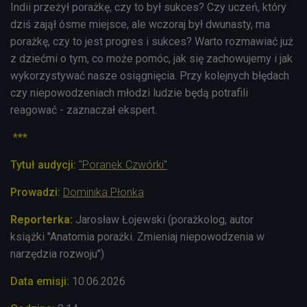
Indii przeżył porażkę, czy to był sukces? Czy uczeń, który
dziś zajął ósme miejsce, ale wczoraj był dwunasty, ma
porażkę, czy to jest progres i sukces? Warto rozmawiać już
z dziećmi o tym, co może pomóc, jak się zachowujemy i jak
wykorzystywać nasze osiągnięcia. Przy kolejnych błędach
czy niepowodzeniach młodzi ludzie będą potrafili
reagować - zaznaczał ekspert.
***
Tytuł audycji:
"Poranek Czwórki"
Prowadzi:
Dominika Płonka
Reporterka:
Jarosław Łojewski (porażkolog, autor
książki
"Anatomia porażki. Zmieniaj niepowodzenia w
narzędzia rozwoju"
)
Data emisji:
10.06.2026