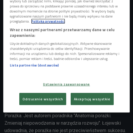
wybory lub zarządzać nimi, klikając poniżej, jak również skorzystać z
prawa do sprzeciwu na podstawie prawnie uzasadnionego interesu lub w
dowolnym momencie na stronie polityki prywatności. Te wybory będą
Każda porażka to kolejna lekcja?
Foto: Andrey Armyagov/Shutterstock.com
sygnalizowane naszym partnerom i nie będą miały wpływu na dane
przeglądania.
Polityka prywatności
- Widzę, że coraz głośniej mówi się o błędach, fakapach,
Wraz z naszymi partnerami przetwarzamy dane w celu
wypaczeniach. Ludzie zaczynają rozumieć, że potykanie się
zapewnienia:
na drodze to element życia, którego nie unikniemy. Nie ma
Użycie dokładnych danych geolokalizacyjnych. Aktywne skanowanie
ludzi, którzy nie popełniają błędów, więc powoli zaczynamy
charakterystyki urządzenia do celów identyfikacji. Przechowywanie
informacji na urządzeniu lub dostęp do nich. Spersonalizowane reklamy i
się z nimi oswajać - podkreślał. I to jest coraz lepsza
treści, pomiar reklam i treści, badnie odbiorców i ulepszanie usług.
sytuacja, ludzie akceptują dopuszczają możliwość błędu i
Lista partnerów (dostawców)
wiedza, że muszą być na to gotowi i uczą się reagować we
właściwy sposób.
Ustawienia zaawansowane
Jarosław Łojewski w Czwórce - posłuchaj nagrania całej
rozmowy
Odrzucenie wszystkich
Akceptuję wszystkie
Jarek Łojewski to porażkolog i założyciel Fundacji Dobra
Porażka. Jest autorem poradnika "Anatomia porażki.
Zmieniaj niepowodzenia w narzędzia rozwoju". Łojewski
udowadnia, że porażka nie jest przeciwieństwem sukcesu.