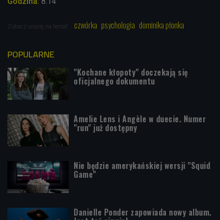
Godzina:
8.14
czwórka
psychologia
dominika płonka
Zobacz więcej na temat:
POPULARNE
"Kochane kłopoty" doczekają się
oficjalnego dokumentu
Amelie Lens i Angèle w duecie. Numer
"run" już dostępny
Nie będzie amerykańskiej wersji "Squid
Game"
Danielle Ponder zapowiada nowy album.