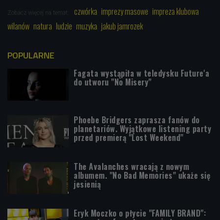
czwórka
imprezy masowe
impreza klubowa
Zobacz więcej na temat:
wilanów
natura
ludzie
muzyka
jakub jamrozek
POPULARNE
Fagata wystąpiła w teledysku Future'a
do utworu "No Misery"
Phoebe Bridgers zaprasza fanów do
planetariów. Wyjątkowe listening party
przed premierą "Lost Weekend"
The Avalanches wracają z nowym
albumem. "No Bad Memories" ukaże się
jesienią
Eryk Moczko o płycie "FAMILY BRAND":