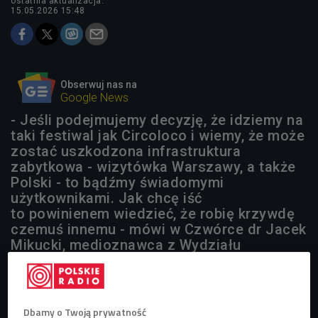
ostatnia aktualizacja:
15.05.2026 15:48
Obserwuj nas na
Google News
- Jeśli podejmujemy decyzję, że idziemy na
taki festiwal jak Circoloco i wiemy, że może
zostać uszkodzona infrastruktura
zabytkowa - wizytówka Warszawy, a także
Polski - to bądźmy świadomymi
użytkownikami. Jak chcę iść
to powinienem wiedzieć, że robię krzywdę
czemuś innemu - mówi w Czwórce dr Jacek
Mikucki, medioznawca z Wydziału
Dziennikarstwa, Informacji i Bibliologii
Uniwersytetu Warszawskiego.
Dbamy o Twoją prywatność