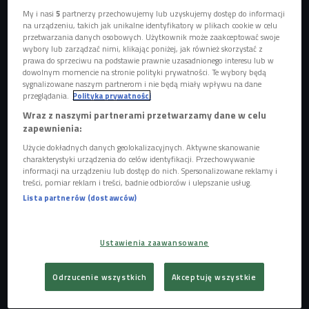
My i nasi
5
partnerzy przechowujemy lub uzyskujemy dostęp do informacji
na urządzeniu, takich jak unikalne identyfikatory w plikach cookie w celu
przetwarzania danych osobowych. Użytkownik może zaakceptować swoje
wybory lub zarządzać nimi, klikając poniżej, jak również skorzystać z
prawa do sprzeciwu na podstawie prawnie uzasadnionego interesu lub w
dowolnym momencie na stronie polityki prywatności. Te wybory będą
sygnalizowane naszym partnerom i nie będą miały wpływu na dane
przeglądania.
Polityka prywatności
Wraz z naszymi partnerami przetwarzamy dane w celu
zapewnienia:
Użycie dokładnych danych geolokalizacyjnych. Aktywne skanowanie
charakterystyki urządzenia do celów identyfikacji. Przechowywanie
Pałac w Wilanowie - prace porządkowe na po imprezie Circoloco
Foto: Tomasz
Jastrzebowski/REPORTER/East News
informacji na urządzeniu lub dostęp do nich. Spersonalizowane reklamy i
treści, pomiar reklam i treści, badnie odbiorców i ulepszanie usług.
Przyczynkiem do ogólnopolskiej dyskusji była impreza
Lista partnerów (dostawców)
Circoloco Warsaw, która odbyła się na terenie Pałacu w
Wilanowie. Po wydarzeniu internet obiegły zdjęcia
Ustawienia zaawansowane
zniszczonych trawników i śmieci pozostawionych na
terenie zabytkowego kompleksu, a w sieci rozpętała się
Odrzucenie wszystkich
Akceptuję wszystkie
dyskusja o granicach organizowania masowych imprez w
historycznych przestrzeniach.