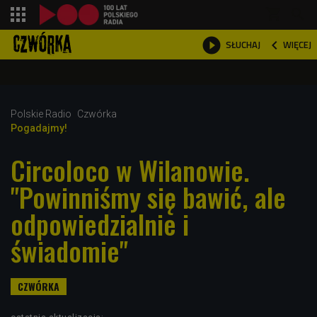
shopping_cart



WIĘCEJ
SŁUCHAJ

Polskie Radio
Czwórka
Pogadajmy!
Circoloco w Wilanowie.
"Powinniśmy się bawić, ale
odpowiedzialnie i
świadomie"