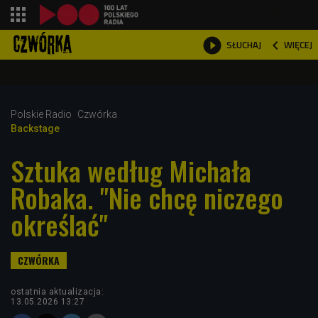
shopping_cart



WIĘCEJ
SŁUCHAJ

Polskie Radio
Czwórka
Backstage
Sztuka według Michała
Robaka. "Nie chcę niczego
określać"
ostatnia aktualizacja:
13.05.2026 13:27