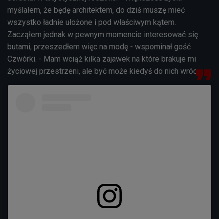
myślałem, że będę architektem, do dziś muszę mieć
wszystko ładnie ułożone i pod właściwym kątem.
Zacząłem jednak w pewnym momencie interesować się
butami, przeszedłem więc na modę - wspominał gość
Czwórki. - Mam wciąż kilka zajawek na które brakuje mi
życiowej przestrzeni, ale być może kiedyś do nich wrócę.