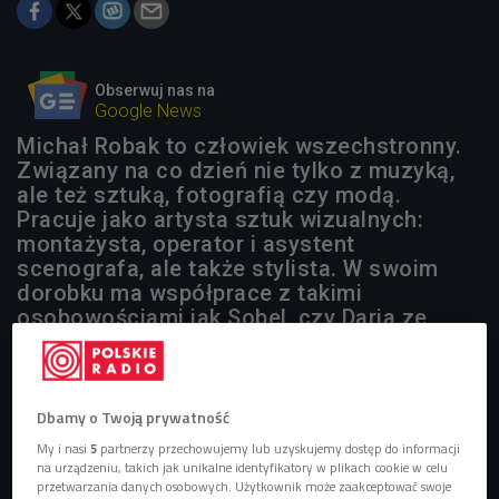
Obserwuj nas na
Google News
Michał Robak to człowiek wszechstronny.
Związany na co dzień nie tylko z muzyką,
ale też sztuką, fotografią czy modą.
Pracuje jako artysta sztuk wizualnych:
montażysta, operator i asystent
scenografa, ale także stylista. W swoim
dorobku ma współprace z takimi
osobowościami jak Sobel, czy Daria ze
Śląska.
Dbamy o Twoją prywatność
My i nasi
5
partnerzy przechowujemy lub uzyskujemy dostęp do informacji
na urządzeniu, takich jak unikalne identyfikatory w plikach cookie w celu
przetwarzania danych osobowych. Użytkownik może zaakceptować swoje