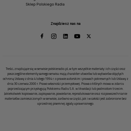
Sklep Polskiego Radia
Znajdziesz nas na
Treści, znajdujące się w serwisie polskieradio.pl, w tym wszystkie materiały i ich części oraz
poszczególne elementy samego serwisu mają charakter utworów lub wytworów objętych
ochroną Ustawy z dnia 4 lutego 1994 r. o prawie autorskim i prawach pokrewnych lub Ustawy z
dnia 30 czerwca 2000 r. Prawo własności przemysłowej. Prawa o których mowa w zdaniu
poprzedzającym przysługują Polskiemu Radiu S.A. w likwidacji lub podmiotom trzecim.
Jakiekolwiek kopiowanie, zapisywanie, powielanie, reprodukowanie oraz rozpowszechnianie
materiałów zamieszczonych w serwisie, zarówno w części, jak i w całości jest zabronione bez
uprzedniej pisemnej zgody uprawnionego.