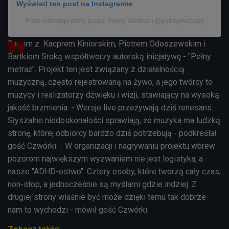
Wyświetl ten post na Instagramie
Post udostępniony przez Pełny Metraż (@pelnymetraz)
Razem z Kacprem Kiniorskim, Piotrem Odoszewskim i
Bartkiem Sroką współtworzy autorską inicjatywę - "Pełny
metraż". Projekt ten jest związany z działalnością
muzyczną, często rejestrowaną na żywo, a jego twórcy to
muzycy i realizatorzy dźwięku i wizji, stawiający na wysoką
jakość brzmienia. - Wersje live przeżywają dziś renesans.
Słyszalne niedoskonałości sprawiają, że muzyka ma ludzką
stronę, której odbiorcy bardzo dziś potrzebują - podkreślał
gość Czwórki. - W organizacji i nagrywaniu projektu wbrew
pozorom największym wyzwaniem nie jest logistyka, a
nasze "ADHD-ostwo". Cztery osoby, które tworzą cały czas,
non-stop, a jednocześnie są myślami gdzie indziej. Z
drugiej strony właśnie być może dzięki temu tak dobrze
nam to wychodzi - mówił gość Czwórki.