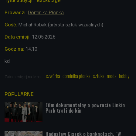
Tytuł audycji: "Backstage"
Prowadzi:
Dominika Płonka
Gość:
Michał Robak (artysta sztuk wizualnych)
Data emisji:
12.05.2026
Godzina:
14.10
kd
czwórka
dominika płonka
sztuka
moda
hobby
Zobacz więcej na temat:
POPULARNE
Film dokumentalny o powrocie Linkin
Park trafi do kin
Radosław Ciszek o banknotach. "W