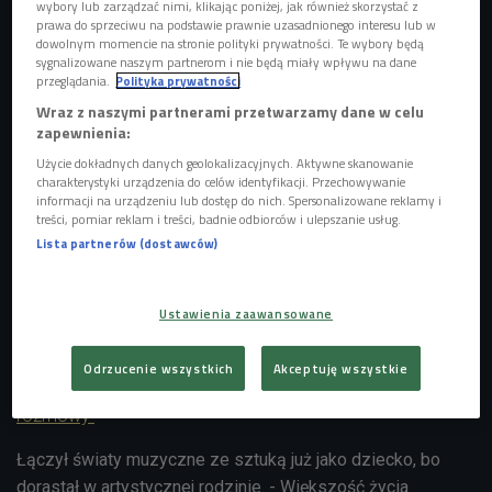
wybory lub zarządzać nimi, klikając poniżej, jak również skorzystać z
prawa do sprzeciwu na podstawie prawnie uzasadnionego interesu lub w
dowolnym momencie na stronie polityki prywatności. Te wybory będą
sygnalizowane naszym partnerom i nie będą miały wpływu na dane
przeglądania.
Polityka prywatności
Wraz z naszymi partnerami przetwarzamy dane w celu
zapewnienia:
Użycie dokładnych danych geolokalizacyjnych. Aktywne skanowanie
Michał Robak i Dominika Płonka w Czwórce
Foto: Piotr Podlewski/Czwórka
charakterystyki urządzenia do celów identyfikacji. Przechowywanie
informacji na urządzeniu lub dostęp do nich. Spersonalizowane reklamy i
- Nie uważam, że na co dzień muszę się zawodowo
treści, pomiar reklam i treści, badnie odbiorców i ulepszanie usług.
określać, opowiadać o tym, co dokładnie robię. Nie chcę
Lista partnerów (dostawców)
mówić, że wykonuję konkretne rzeczy, bo dzięki temu
zwyczajnie mogę robić wszystko. Jeśli coś ma być
Ustawienia zaawansowane
zrobione, to po prostu będzie zrobione - zapowiadał w
Czwórce.
Odrzucenie wszystkich
Akceptuję wszystkie
Michał Robak w Czwórce - posłuchaj nagrania całej
rozmowy
Łączył światy muzyczne ze sztuką już jako dziecko, bo
dorastał w artystycznej rodzinie. - Większość życia