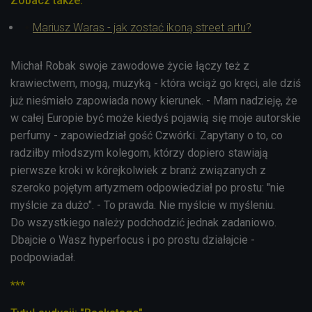
Zobacz także:
Mariusz Waras - jak zostać ikoną street artu?
Michał Robak swoje zawodowe życie łączy też z
krawiectwem, mogą, muzyką - która wciąż go kręci, ale dziś
już nieśmiało zapowiada nowy kierunek. - Mam nadzieję, że
w całej Europie być może kiedyś pojawią się moje autorskie
perfumy - zapowiedział gość Czwórki. Zapytany o to, co
radziłby młodszym kolegom, którzy dopiero stawiają
pierwsze kroki w kórejkolwiek z branż związanych z
szeroko pojętym artyzmem odpowiedział po prostu: "nie
myślcie za dużo". - To prawda. Nie myślcie w myśleniu.
Do wszystkiego należy podchodzić jednak zadaniowo.
Dbajcie o Wasz hyperfocus i po prostu działajcie -
podpowiadał.
***