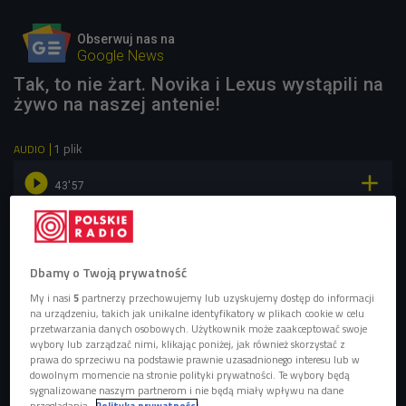
Obserwuj nas na
Google News
Tak, to nie żart. Novika i Lexus wystąpili na
żywo na naszej antenie!
1 plik
AUDIO


43'57
Novika i Mr. Lex w Czwórce
Dbamy o Twoją prywatność
My i nasi
5
partnerzy przechowujemy lub uzyskujemy dostęp do informacji
na urządzeniu, takich jak unikalne identyfikatory w plikach cookie w celu
przetwarzania danych osobowych. Użytkownik może zaakceptować swoje
wybory lub zarządzać nimi, klikając poniżej, jak również skorzystać z
prawa do sprzeciwu na podstawie prawnie uzasadnionego interesu lub w
dowolnym momencie na stronie polityki prywatności. Te wybory będą
sygnalizowane naszym partnerom i nie będą miały wpływu na dane
przeglądania.
Polityka prywatności