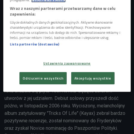
Wraz z naszymi partnerami przetwarzamy dane w celu
zapewnienia:
Użycie dokładnych danych geolokalizacyjnych. Aktywne skanowanie
charakterystyki urządzenia do celów identyfikacji. Przechowywanie
informacji na urządzeniu lub dostęp do nich. Spersonalizowane reklamy i
treści, pomiar reklam i treści, badnie odbiorców i ulepszanie usług.
Lista partnerów (dostawców)
Gośćmi sobotniego
"BE4"
byli Novika i Mr. Lex.
Novika to
od lat jedna z najbardziej aktywnych postaci na polskiej
Ustawienia zaawansowane
scenie klubowej. W 2002 roku wydała swój pierwszy album
z zespołem Futro. Jej wokal pojawił się też na płytach
Odrzucenie wszystkich
Akceptuję wszystkie
Smolika, Fisza, 15 MINUT Projekt, Vienio & Pele, a w 2004
roku ukazała się płyta "feat Novika" będąca zbiorem
utworów z jej udziałem. Debiut solowy przyszedł dość
późno, w listopadzie 2006 roku. Wyciszony, melancholijny
album zatytułowany "Tricks Of Life" (Kayax) zebrał bardzo
pozytywne recenzje, został nominowany do Fryderyków
oraz zyskał Novice nominację do Paszportów Polityki.