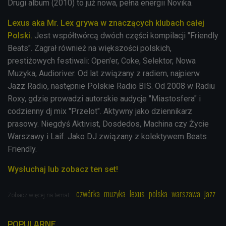
Drugi album (2010) to już nowa, pełna energii Novika.
Lexus aka Mr. Lex grywa w znaczących klubach całej
Polski.
Jest współtwórcą dwóch części kompilacji "Friendly
Beats". Zagrał również na większości polskich,
prestiżowych festiwali: Open'er, Coke, Selektor, Nowa
Muzyka, Audioriver. Od lat związany z radiem, najpierw
Jazz Radio, następnie Polskie Radio BIS. Od 2008 w Radiu
Roxy, gdzie prowadzi autorskie audycje "Miastosfera" i
codzienny dj mix "Przelot". Aktywny jako dziennikarz
prasowy. Niegdyś Aktivist, Dosdedos, Machina czy Życie
Warszawy i Laif. Jako DJ związany z kolektywem Beats
Friendly.
Wysłuchaj lub zobacz ten set!
czwórka
muzyka
lexus
polska
warszawa
jazz
Zobacz więcej na temat:
POPULARNE