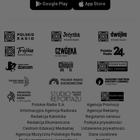
Google Play
App Store
Polskie Radio S.A.
Agencja Promocji
Informacyjna Agencja Radiowa
Agencja Reklamy
Redakcja Katolicka
Regulamin serwisu
Redakcja Ekumeniczna
Polityka prywatności
Centrum Edukacji Medialnej
Ustawienia prywatności
Agencja Muzyczna Polskiego Radia
Dane osobowe