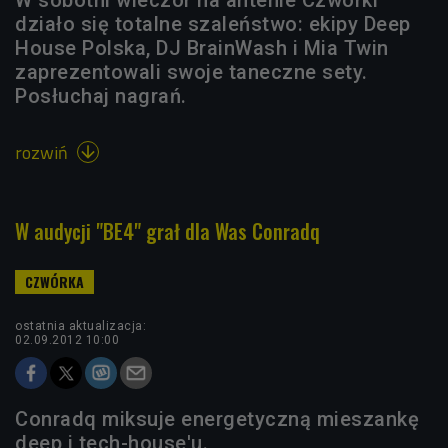
W sobotni wieczór na antenie Czwórki
działo się totalne szaleństwo: ekipy Deep
House Polska, DJ BrainWash i Mia Twin
zaprezentowali swoje taneczne sety.
Posłuchaj nagrań.
rozwiń

W audycji "BE4" grał dla Was Conradq
ostatnia aktualizacja:
02.09.2012 10:00
Conradq miksuje energetyczną mieszankę
deep i tech-house'u.