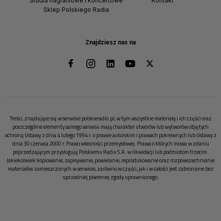
Studia nagraniowe i koncertowe
Kontakt
Sklep Polskiego Radia
Znajdziesz nas na
Treści, znajdujące się w serwisie polskieradio.pl, w tym wszystkie materiały i ich części oraz
poszczególne elementy samego serwisu mają charakter utworów lub wytworów objętych
ochroną Ustawy z dnia 4 lutego 1994 r. o prawie autorskim i prawach pokrewnych lub Ustawy z
dnia 30 czerwca 2000 r. Prawo własności przemysłowej. Prawa o których mowa w zdaniu
poprzedzającym przysługują Polskiemu Radiu S.A. w likwidacji lub podmiotom trzecim.
Jakiekolwiek kopiowanie, zapisywanie, powielanie, reprodukowanie oraz rozpowszechnianie
materiałów zamieszczonych w serwisie, zarówno w części, jak i w całości jest zabronione bez
uprzedniej pisemnej zgody uprawnionego.