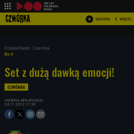
shopping_cart



WIĘCEJ
SŁUCHAJ

Polskie Radio
Czwórka
Be 4
Set z dużą dawką emocji!
ostatnia aktualizacja:
24.11.2012 17:30