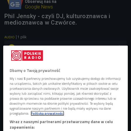
Obserwuj nas na
Google News
Phil Jensky - czyli DJ, kulturoznawca i
medioznawca w Czwórce.
1 plik
AUDIO


46'24
Phil Jensky w Czwórce
Dbamy o Twoją prywatność
My i nasi
5
partnerzy przechowujemy lub uzyskujemy dostęp do informacji
Gościem audycji
"BE4"
jest
Phil Jensky
z Krakowa.
na urządzeniu, takich jak unikalne identyfikatory w plikach cookie w celu
Występuje jako DJ od 2005 roku. Jego talent zauważyła
przetwarzania danych osobowych. Użytkownik może zaakceptować swoje
wybory lub zarządzać nimi, klikając poniżej, jak również skorzystać z
amerykańska wytwórnia "DJ Friendly Records" i
prawa do sprzeciwu na podstawie prawnie uzasadnionego interesu lub w
zaproponowała mu nagranie albumu - kompilacji, wydanej
dowolnym momencie na stronie polityki prywatności. Te wybory będą
sygnalizowane naszym partnerom i nie będą miały wpływu na dane
pod nazwą "Deep Night For Resting". Grał na dwóch dużych
przeglądania.
Polityka prywatności
festiwalach - "Carling Leeds Festival" w Anglii (2007) i
Wraz z naszymi partnerami przetwarzamy dane w celu
"Burn Selector Festival" (2011). Brał udział w wielu akcjach
zapewnienia: