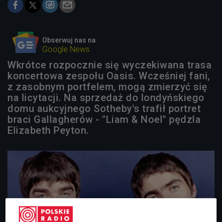
Obserwuj nas na
Google News
Wkrótce rozpocznie się wyczekiwana trasa
koncertowa zespołu Oasis. Wcześniej fani,
z zasobnym portfelem, mogą zmierzyć się
na licytacji. Na sprzedaż do londyńskiego
domu aukcyjnego Sotheby's trafił portret
braci Gallagherów - "Liam & Noel" pędzla
Elizabeth Peyton.