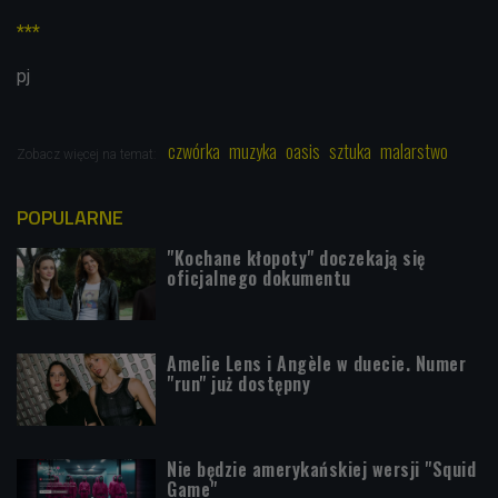
***
pj
czwórka
muzyka
oasis
sztuka
malarstwo
Zobacz więcej na temat:
POPULARNE
"Kochane kłopoty" doczekają się
oficjalnego dokumentu
Amelie Lens i Angèle w duecie. Numer
"run" już dostępny
Nie będzie amerykańskiej wersji "Squid
Game"