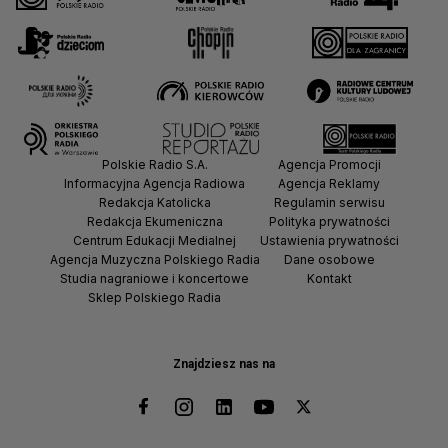
Polskie Radio S.A.
Agencja Promocji
Informacyjna Agencja Radiowa
Agencja Reklamy
Redakcja Katolicka
Regulamin serwisu
Redakcja Ekumeniczna
Polityka prywatności
Centrum Edukacji Medialnej
Ustawienia prywatności
Agencja Muzyczna Polskiego Radia
Dane osobowe
Studia nagraniowe i koncertowe
Kontakt
Sklep Polskiego Radia
Znajdziesz nas na