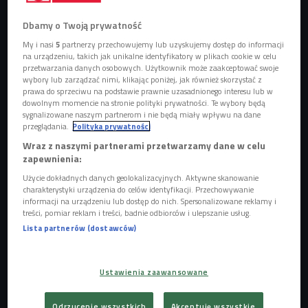
Dbamy o Twoją prywatność
My i nasi
5
partnerzy przechowujemy lub uzyskujemy dostęp do informacji
na urządzeniu, takich jak unikalne identyfikatory w plikach cookie w celu
przetwarzania danych osobowych. Użytkownik może zaakceptować swoje
Noel Gallagher i Liam Gallagher
Foto: Jill Furmanovsky/Sony Music
wybory lub zarządzać nimi, klikając poniżej, jak również skorzystać z
Entertainment Poland/mat. prasowe
prawa do sprzeciwu na podstawie prawnie uzasadnionego interesu lub w
dowolnym momencie na stronie polityki prywatności. Te wybory będą
Na stronie domu aukcyjnego Sotheby's w Londynie obraz
sygnalizowane naszym partnerom i nie będą miały wpływu na dane
przeglądania.
Polityka prywatności
"Liam&Noel" określono jako jeden z najbardziej ambitnych i
Wraz z naszymi partnerami przetwarzamy dane w celu
psychologicznie niuansowych portretów malarki,
Elizabeth
zapewnienia:
Peyton
, jakie stworzyła w erze britpopu.
Użycie dokładnych danych geolokalizacyjnych. Aktywne skanowanie
Artystce udało się utrwalić czas
ogromnej sławy Oasis
.
charakterystyki urządzenia do celów identyfikacji. Przechowywanie
informacji na urządzeniu lub dostęp do nich. Spersonalizowane reklamy i
Namalowała obraz tuż po rekordowych koncertach Oasis w
treści, pomiar reklam i treści, badnie odbiorców i ulepszanie usług.
Knebworth Park - na które sprzedano 250 000 biletów w
Lista partnerów (dostawców)
ciągu 24 godzin, liczba chętnych była oszałamiająca - 2,5
miliona osób.
Ustawienia zaawansowane
Oasis - symbol britpopu
Odrzucenie wszystkich
Akceptuję wszystkie