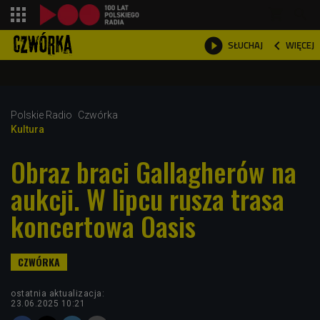
shopping_cart



WIĘCEJ
SŁUCHAJ

Polskie Radio
Czwórka
Kultura
Obraz braci Gallagherów na
aukcji. W lipcu rusza trasa
koncertowa Oasis
ostatnia aktualizacja:
23.06.2025 10:21