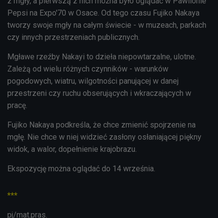
z mgły, a pierwszą z nich można było oglądać w Pawilonie
Pepsi na Expo'70 w Osace. Od tego czasu Fujiko Nakaya
tworzy swoje mgły na całym świecie - w muzeach, parkach
czy innych przestrzeniach publicznych.
Mgławe rzeźby Nakayi to dzieła niepowtarzalne, ulotne.
Zależą od wielu różnych czynników - warunków
pogodowych, wiatru, wilgotności panującej w danej
przestrzeni czy ruchu obserujących i wkraczających w
pracę.
Fujiko Nakaya podkreśla, że chce zmienić spojrzenie na
mgłę. Nie chce w niej widzieć zasłony osłaniającej piękny
widok, a walor, dopełnienie krajobrazu.
Ekspozycję można oglądać do 14 września.
***
pj/mat.pras.