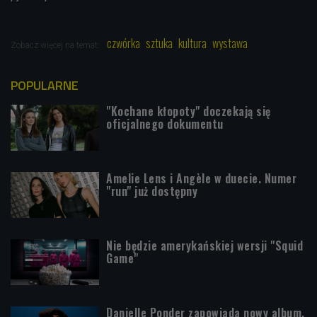
czwórka
sztuka
kultura
wystawa
Zobacz więcej na temat:
POPULARNE
"Kochane kłopoty" doczekają się
oficjalnego dokumentu
Amelie Lens i Angèle w duecie. Numer
"run" już dostępny
Nie będzie amerykańskiej wersji "Squid
Game"
Danielle Ponder zapowiada nowy album.