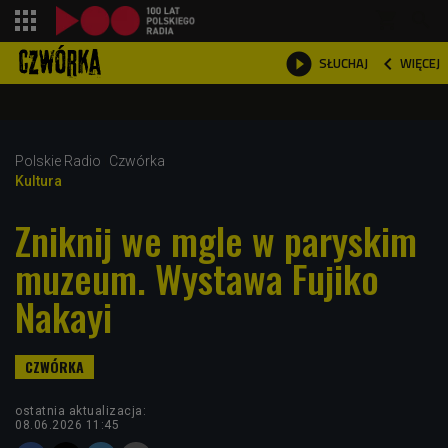
shopping_cart



WIĘCEJ
SŁUCHAJ

Polskie Radio
Czwórka
Kultura
Zniknij we mgle w paryskim
muzeum. Wystawa Fujiko
Nakayi
ostatnia aktualizacja:
08.06.2026 11:45