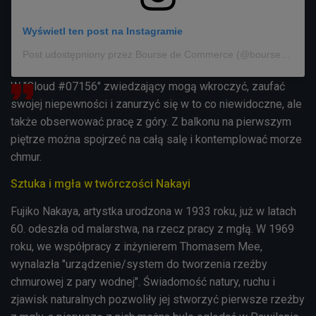
Wyświetl ten post na Instagramie
Post udostępniony przez Bourse de Commerce (@boursedecommerce)
W "
Cloud #07156" zwiedzający mogą wkroczyć, zaufać
swojej niepewności i zanurzyć się w to co niewidoczne, ale
także obserwować pracę z góry. Z balkonu na pierwszym
piętrze można spojrzeć na całą salę i kontemplować morze
chmur.
Sztuka i mgła w twórczości Nakayi
Fujiko Nakaya, artystka urodzona w 1933 roku, już w latach
60. odeszła od malarstwa, na rzecz pracy z mgłą.
W 1969
roku, we współpracy z inżynierem Thomasem Mee,
wynalazła "urządzenie/system do tworzenia rzeźby
chmurowej z pary wodnej".
Świadomość natury, ruchu i
zjawisk naturalnych pozwoliły jej stworzyć pierwsze rzeźby