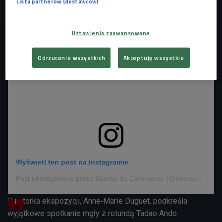
Lista partnerów (dostawców)
z pary wodnej. Tytuł tej pracy to "Cloud #07156".
Ustawienia zaawansowane
Odrzucenie wszystkich
Akceptuję wszystkie
Wyświetl ten post na Instagramie
Post udostępniony przez Bourse de Commerce (@boursedecommerce)
Kuratorka ekspozycji,
Anne‑Marie Duguet, podkreśla
wyjątkowe spotkanie mgły z rotundą Tadao Ando