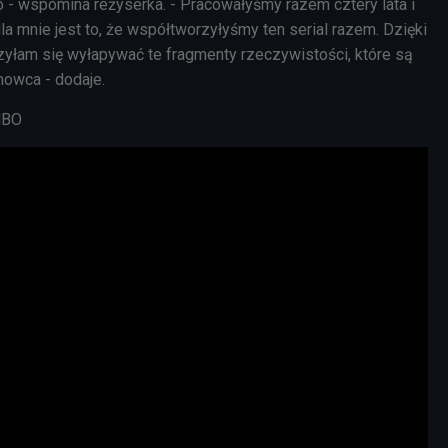
o - wspomina reżyserka. - Pracowałyśmy razem cztery lata i
la mnie jest to, że współtworzyłyśmy ten serial razem. Dzięki
łam się wyłapywać te fragmenty rzeczywistości, które są
mowca - dodaje.
 HBO