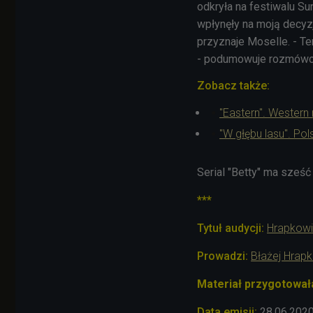
odkryła na festiwalu S
wpłynęły na moją decy
przyznaje
Moselle. - T
- podumowuje rozmówcz
Zobacz także:
"Eastern". Western
"W głębu lasu". Po
Serial "Betty" ma sześ
***
Tytuł audycji:
Hrapkow
Prowadzi:
Błażej Hrap
Materiał przygotował
Data emisji:
28
.06
.202