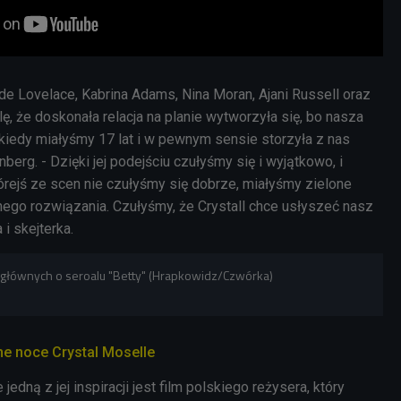
de Lovelace
, Kabrina Adams,
Nina Moran, Ajani Russell
oraz
lę, że doskonała relacja na planie wytworzyła się, bo nasza
 kiedy miałyśmy 17 lat i w pewnym sensie storzyła z nas
nberg. - Dzięki jej podejściu czułyśmy się i wyjątkowo, i
órejś ze scen nie czułyśmy się dobrze, miałyśmy zielone
nego rozwiązania. Czułyśmy, że Crystall chce usłyszeć nasz
 i skejterka.
 głównych o seroalu "Betty" (Hrapkowidz/Czwórka)
e noce Crystal Moselle
jedną z jej inspiracji jest film polskiego reżysera, który