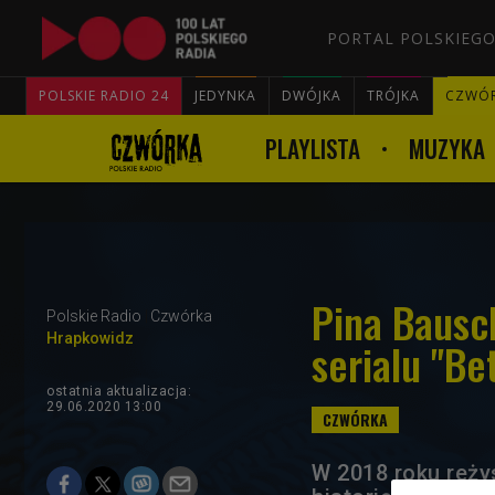
PORTAL POLSKIEGO
POLSKIE RADIO 24
JEDYNKA
DWÓJKA
TRÓJKA
CZWÓ
PLAYLISTA
MUZYKA
Pina Bausc
Polskie Radio
Czwórka
Hrapkowidz
serialu "Be
ostatnia aktualizacja:
29.06.2020 13:00
W 2018 roku reży