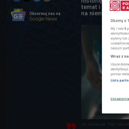
historię grupy Sk
temat i pokazuje 
na niemal tanecz
Obserwuj nas na
Google News
Dbamy o 
My i nasi
5
p
identyfikat
wybory lub z
uzasadnione
naszym part
Wraz z na
Użycie dokła
identyfikacj
pomiar rekla
Lista part
Ustawieni
zdj. ilustracyjne
Foto: Yulia G