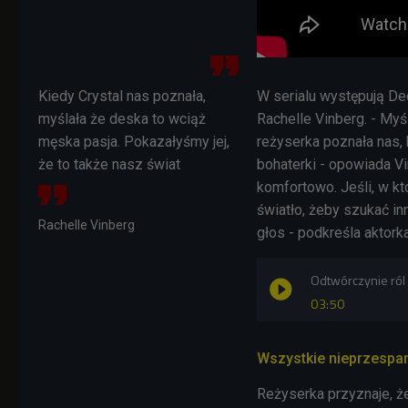
Kiedy Crystal nas poznała,
W serialu występują
De
myślała że deska to wciąż
Rachelle Vinberg. - Myś
męska pasja. Pokazałyśmy jej,
reżyserka poznała nas,
że to także nasz świat
bohaterki - opowiada
Vi
komfortowo. Jeśli, w kt
światło, żeby szukać in
Rachelle Vinberg
głos - podkreśla aktorka
Odtwórczynie ról
03:50
Wszystkie nieprzespan
Reżyserka przyznaje, że 