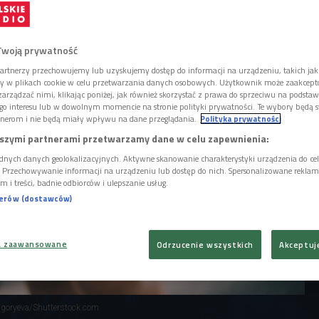
ate Kitchen. W serialu "Betty" kontynuuje ten
życie skejterek, które dnie i noce spędzają
nych akrobacjach na desce.
Twoją prywatność
artnerzy przechowujemy lub uzyskujemy dostęp do informacji na urządzeniu, takich jak
ory w plikach cookie w celu przetwarzania danych osobowych. Użytkownik może zaakcep
arządzać nimi, klikając poniżej, jak również skorzystać z prawa do sprzeciwu na podsta
go interesu lub w dowolnym momencie na stronie polityki prywatności. Te wybory będą 
nerom i nie będą miały wpływu na dane przeglądania.
Polityka prywatności
szymi partnerami przetwarzamy dane w celu zapewnienia:
dnych danych geolokalizacyjnych. Aktywne skanowanie charakterystyki urządzenia do ce
i. Przechowywanie informacji na urządzeniu lub dostęp do nich. Spersonalizowane reklamy 
m i treści, badnie odbiorców i ulepszanie usług.
nerów (dostawców)
a zaawansowane
Odrzucenie wszystkich
Akceptuj
rigoryeva/Shutterstock.com