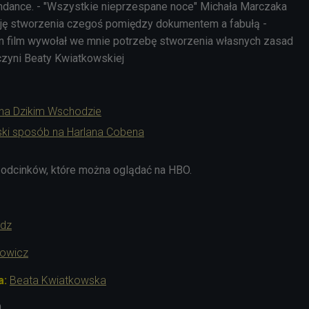
undance. - "Wszystkie nieprzespane noce" Michała Marczaka
zję stworzenia czegoś pomiędzy dokumentem a fabułą -
en film wywołał we mnie potrzebę stworzenia własnych zasad
yni Beaty Kwiatkowskiej
 na Dzikim Wschodzie
lski sposób na Harlana Cobena
ć odcinków, które można oglądać na HBO.
idz
kowicz
a:
Beata Kwiatkowska
0