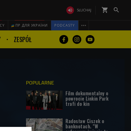
shopping_cart


SŁUCHAJ

ICY
ПР ДЛЯ УКРАЇНИ
PODCASTY
Y
ZESPÓŁ
POPULARNE
Film dokumentalny o
powrocie Linkin Park
trafi do kin
Radosław Ciszek o
banknotach. "W