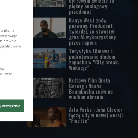
cyfrowym świecie to
piękny analogowy
przedmiot"
Kanye West znów
pozwany. Producent
 unikalne
twierdzi, że stworzył
tować swoje
głos AI wykorzystany
wie prawnie
przez rapera
sygnalizowane
Turystyka filmowa i
podróżowanie śladem
zapachu w "City break.
Wakacje"
lów
i treści,
Kultowy film Grety
Gerwig i Noaha
Baumbacha znów na
wielkim ekranie
ę wszystkie
Arlo Parks i John Glacier
łączą siły w nowej wersji
"Floette"