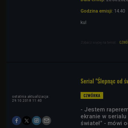
Godzina emisji:
14.40
kul
czwó
Zobacz więcej na temat:
Serial "Ślepnąc od ś
ostatnia aktualizacja:
29.10.2018 11:40
- Jestem raperem
ekranie w serial
świateł" - mówi o