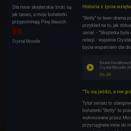
Historia z życia wzięta
Dla mnie skejterskie tricki są
jak taniec, a moje bohaterki
"Betty" to teen-drama p
przypominają Pinę Bausch
przykład na to, jak dok
serial. - "Skejterka był
relacji - wyjaśnia
Crysta
Crystal Moselle
bycia wsparciem dla dr
Beata Kwiatkowska
Crystal Moselle 
04:28
"Tu się jeździ, a nie gr
Tytuł serialu to slango
bohaterki "Betty" to pra
wykreowane przez Mose
przyciągneła mnie do ni