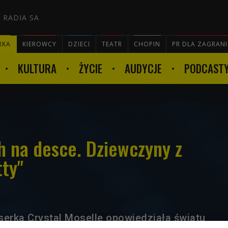
 RADIA SA
RKA
KIEROWCY
DZIECI
TEATR
CHOPIN
PR DLA ZAGRAN
KULTURA
ŻYCIE
AUDYCJE
PODCAST

h na desce. Dziewczyny z
tty"
serka Crystal Moselle opowiedziała światu