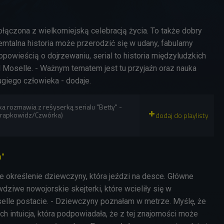
ołączona z wielkomiejską celebracją życia. To także dobry
uemtalna historia może przerodzić się w udany, fabularny
a opowieścią o dojrzewaniu, serial to historia międzyludzkich
l Moselle. - Ważnym tematem jest tu przyjaźn oraz nauka
ugiego człowieka - dodaje.
 rozmawia z reśyserką serialu "Betty" -
(Hrapkowidz/Czwórka)
a"
we określenie dziewczyny, która jeździ na desce. Główne
wdziwe nowojorskie skejterki, które wcieliły się w
lle postacie. - Dziewczyny poznałam w metrze. Myślę, że
ch intuicja, która podpowiadała, że z tej znajomości może