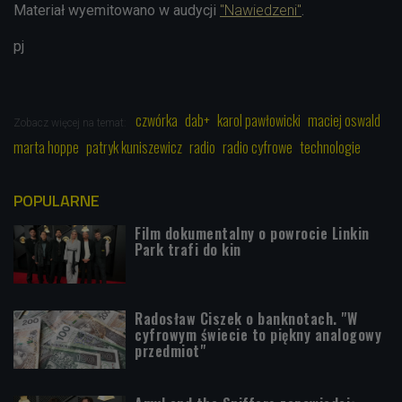
Materiał wyemitowano w audycji
"Nawiedzeni"
.
pj
czwórka
dab+
karol pawłowicki
maciej oswald
Zobacz więcej na temat:
marta hoppe
patryk kuniszewicz
radio
radio cyfrowe
technologie
POPULARNE
Film dokumentalny o powrocie Linkin
Park trafi do kin
Radosław Ciszek o banknotach. "W
cyfrowym świecie to piękny analogowy
przedmiot"