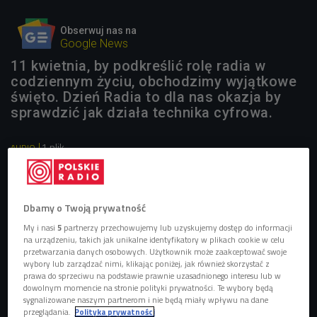
Obserwuj nas na
Google News
11 kwietnia, by podkreślić rolę radia w
codziennym życiu, obchodzimy wyjątkowe
święto. Dzień Radia to dla nas okazja by
sprawdzić jak działa technika cyfrowa.
1 plik
AUDIO


15'11
Dzień Radia - sprawdzamy jak działa radio cyfrowe
Dbamy o Twoją prywatność
(Nawiedzeni/Czwórka)
My i nasi
5
partnerzy przechowujemy lub uzyskujemy dostęp do informacji
na urządzeniu, takich jak unikalne identyfikatory w plikach cookie w celu
przetwarzania danych osobowych. Użytkownik może zaakceptować swoje
wybory lub zarządzać nimi, klikając poniżej, jak również skorzystać z
prawa do sprzeciwu na podstawie prawnie uzasadnionego interesu lub w
dowolnym momencie na stronie polityki prywatności. Te wybory będą
sygnalizowane naszym partnerom i nie będą miały wpływu na dane
przeglądania.
Polityka prywatności