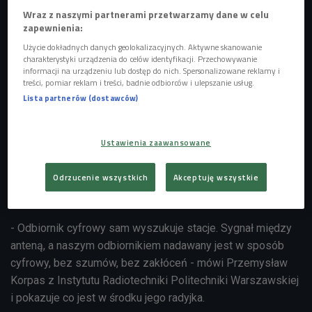
Wraz z naszymi partnerami przetwarzamy dane w celu
zapewnienia:
Użycie dokładnych danych geolokalizacyjnych. Aktywne skanowanie
charakterystyki urządzenia do celów identyfikacji. Przechowywanie
informacji na urządzeniu lub dostęp do nich. Spersonalizowane reklamy i
treści, pomiar reklam i treści, badnie odbiorców i ulepszanie usług.
Lista partnerów (dostawców)
Zdjęcie ilustracyjne
Foto: Małgorzata Sas
Radio z roku na rok jest coraz bardziej nowoczesne.
Ustawienia zaawansowane
Technika DAB+ przebojem weszła do naszego życia.
Czwórki można słuchać w całym kraju, na różnych
Odrzucenie wszystkich
Akceptuję wszystkie
częstotliwościach, w internecie i w technologii cyfrowej też.
- Odbiornik cyfrowy sam wyszukuje stacje. Sygnał między
anteną, a naszym odbiornikiem nadawany jest w sposób
cyfrowy, bez szumów, bez zakłóceń - mówi Przemysław
Korpas z Instytutu Radiotechniki Politechniki Warszawskiej
i pokazuje co jest w środku jego radyjka.