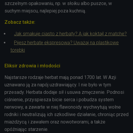
szczelnym opakowaniu, np. w słoiku albo puszce, w
suchym miejscu, najlepiej poza kuchnią.
Zobacz także:
Jak smakuje ciasto z herbaty? A jak koktajl z matche?
Pijesz herbatę ekspresową? Uważaj na plastikowe
torebki
Eliksir zdrowia i młodości
Najstarsze rodzaje herbat mają ponad 1700 lat. W Azji
uznawano ją za
napój uzdrawiający. I nie było w tym
przesady.
Herbata dodaje sił i usuwa zmęczenie. Podnosi
ciśnienie, przyspiesza bicie serca i pobudza system
nerwowy, a zawarte w niej
flawonoidy wychwytują wolne
rodniki i neutralizują ich szkodliwe działanie, chroniąc przed
miażdżycą i zawałem oraz nowotworami, a także
opóźniając starzenie.