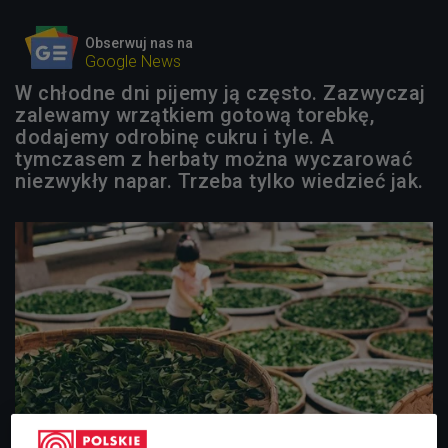
Obserwuj nas na
Google News
W chłodne dni pijemy ją często. Zazwyczaj
zalewamy wrzątkiem gotową torebkę,
dodajemy odrobinę cukru i tyle. A
tymczasem z herbaty można wyczarować
niezwykły napar. Trzeba tylko wiedzieć jak.