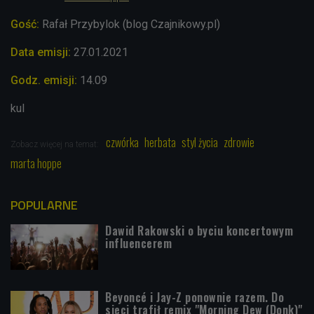
Gość:
Rafał Przybylok (blog Czajnikowy.pl)
Data emisji:
27.01.2021
Godz. emisji:
14.09
kul
czwórka
herbata
styl życia
zdrowie
Zobacz więcej na temat:
marta hoppe
POPULARNE
Dawid Rakowski o byciu koncertowym
influencerem
Beyoncé i Jay-Z ponownie razem. Do
sieci trafił remix "Morning Dew (Donk)"