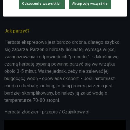
Odrzucenie wszystkich
Akceptuję wszystkie
Jak parzyć?
Herbata ekspresowa jest bardzo drobna, dlatego szybko
się zaparza. Parzenie herbaty liściastej wymaga więcej
zaangażowania i odpowiednich "procedur". - Jakościową
czarną herbatę sypaną powinno parzyć się we wrzątku
około 3-5 minut. Ważne jednak, żeby nie zalewać jej
bulgocącą wodą - opowiada ekspert. - Jeśli natomiast
chodzi o herbatę zieloną, to tutaj proces parzenia jest
bardziej skomplikowany, bo należy ją zalać wodą o
temperaturze 70-80 stopni.
Herbata złodziei - przepis / Czajnikowy.pl