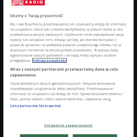
(zdj. ilustracyjne)
Foto: Free-Photos/Pixabay.com
Dbamy o Twoją prywatność
Czarna królowa
My i nasi
5
partnerzy przechowujemy lub uzyskujemy dostęp do informacji
na urządzeniu, takich jak unikalne identyfikatory w plikach cookie w celu
Dziennie wypija się na całym świecie około 3 miliardów
przetwarzania danych osobowych. Użytkownik może zaakceptować swoje
filiżanek herbaty i jest to drugi najpopularniejszy napój po
wybory lub zarządzać nimi, klikając poniżej, jak również skorzystać z
prawa do sprzeciwu na podstawie prawnie uzasadnionego interesu lub w
wodzie.
Polacy najchętniej piją czarną herbatę, w torebkach.
dowolnym momencie na stronie polityki prywatności. Te wybory będą
- "Ekspresówki" nadal królują na naszych stołach, ale z
sygnalizowane naszym partnerom i nie będą miały wpływu na dane
przeglądania.
Polityka prywatności
moich obserwacji wynika, że jesteśmy tego napoju coraz
Wraz z naszymi partnerami przetwarzamy dane w celu
ciekawsi, nie tylko w kolorze czarnym, ale też w innych
zapewnienia:
odmianach - opowiada
Rafał Przybylok z bloga
Użycie dokładnych danych geolokalizacyjnych. Aktywne skanowanie
Czajnikowy.pl.
charakterystyki urządzenia do celów identyfikacji. Przechowywanie
informacji na urządzeniu lub dostęp do nich. Spersonalizowane reklamy i
POSŁUCHAJ
treści, pomiar reklam i treści, badnie odbiorców i ulepszanie usług.
Lista partnerów (dostawców)
Herbata - wszystko, co musisz wiedzieć o historii,
smakach i rytuale parzenia (Dajesz radę/Czwórka)
18:27
Ustawienia zaawansowane