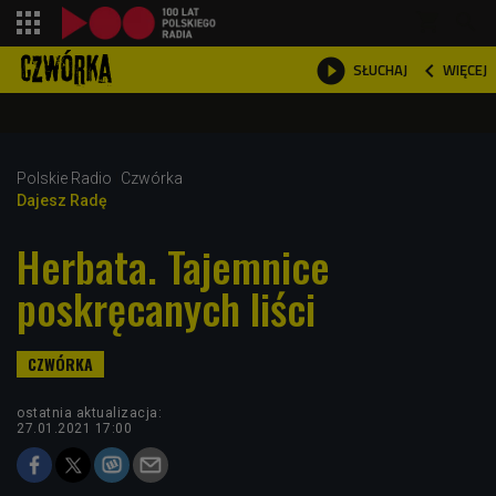
shopping_cart



WIĘCEJ
SŁUCHAJ

Polskie Radio
Czwórka
Dajesz Radę
Herbata. Tajemnice
poskręcanych liści
ostatnia aktualizacja:
27.01.2021 17:00