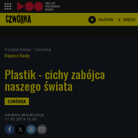
shopping_cart



WIĘCEJ
SŁUCHAJ

Polskie Radio
Czwórka
Dajesz Radę
Plastik - cichy zabójca
naszego świata
ostatnia aktualizacja:
11.02.2019 16:30