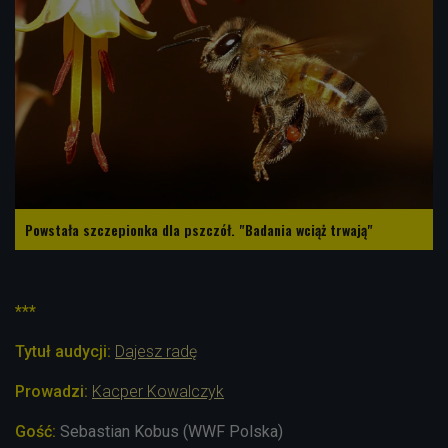
Powstała szczepionka dla pszczół. "Badania wciąż trwają"
***
Tytuł audycji:
Dajesz radę
Prowadzi:
Kacper Kowalczyk
Gość:
Sebastian Kobus (WWF Polska)