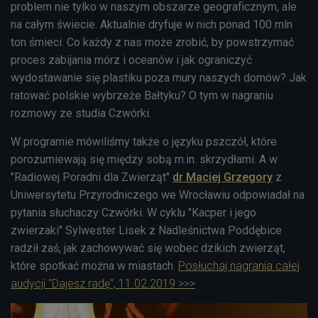
problem nie tylko w naszym obszarze geograficznym, ale
na całym świecie. Aktualnie dryfuje w nich ponad 100 mln
ton śmieci. Co każdy z nas może zrobić, by powstrzymać
proces zabijania mórz i oceanów i jak ograniczyć
wydostawanie się plastiku poza mury naszych domów
? Jak
ratować polskie wybrzeże Bałtyku? O tym w nagraniu
rozmowy ze studia Czwórki.
W programie mówiliśmy także o języku pszczół, które
porozumiewają się między sobą m.in. skrzydłami. A w
"Radiowej Poradni dla Zwierząt"
dr Maciej Grzegory
z
Uniwersytetu Przyrodniczego we Wrocławiu odpowiadał na
pytania słuchaczy Czwórki. W cyklu "Kacper i jego
zwierzaki" Sylwester Lisek z Nadleśnictwa Poddębice
radził zaś, jak zachowywać się wobec dzikich zwierząt,
które spotkać można w miastach.
Posłuchaj nagrania całej
audycji "Dajesz radę", 11.02.2019 >>>