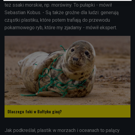
też ssaki morskie, np. morświny. To pułapki - mówił
Sebastian Kobus. - Są także groźne dla ludzi: generują
cząstki plastiku, które potem trafiają do przewodu
pokarmowego ryb, które my zjadamy - mówił ekspert.
Dlaczego foki w Bałtyku giną?
Jak podkreślał, plastik w morzach i oceanach to palący