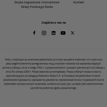
Studia nagraniowe i koncertowe
Kontakt
Sklep Polskiego Radia
Znajdziesz nas na
Treści, znajdujące się w serwisie polskieradio.pl, w tym wszystkie materiały i ich części oraz
poszczególne elementy samego serwisu mają charakter utworów lub wytworów objętych
ochroną Ustawy z dnia 4 lutego 1994 r. o prawie autorskim i prawach pokrewnych lub Ustawy z
dnia 30 czerwca 2000 r. Prawo własności przemysłowej. Prawa o których mowa w zdaniu
poprzedzającym przysługują Polskiemu Radiu S.A. w likwidacji lub podmiotom trzecim.
Jakiekolwiek kopiowanie, zapisywanie, powielanie, reprodukowanie oraz rozpowszechnianie
materiałów zamieszczonych w serwisie, zarówno w części, jak i w całości jest zabronione bez
uprzedniej pisemnej zgody uprawnionego.