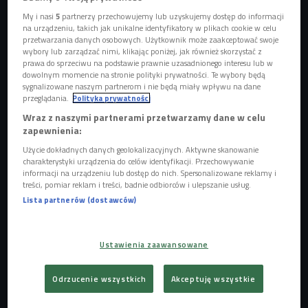
My i nasi
5
partnerzy przechowujemy lub uzyskujemy dostęp do informacji
na urządzeniu, takich jak unikalne identyfikatory w plikach cookie w celu
przetwarzania danych osobowych. Użytkownik może zaakceptować swoje
wybory lub zarządzać nimi, klikając poniżej, jak również skorzystać z
prawa do sprzeciwu na podstawie prawnie uzasadnionego interesu lub w
dowolnym momencie na stronie polityki prywatności. Te wybory będą
sygnalizowane naszym partnerom i nie będą miały wpływu na dane
przeglądania.
Polityka prywatności
Wraz z naszymi partnerami przetwarzamy dane w celu
zapewnienia:
Użycie dokładnych danych geolokalizacyjnych. Aktywne skanowanie
zdjęcie ilustracyjne
Foto: shutterstock, Rich Carey
charakterystyki urządzenia do celów identyfikacji. Przechowywanie
informacji na urządzeniu lub dostęp do nich. Spersonalizowane reklamy i
Przyczyną problemu, jak przyznaje gość Czwórki, jest
treści, pomiar reklam i treści, badnie odbiorców i ulepszanie usług.
nieodpowiedzialne korzystanie z "dóbr cywilizacji", czyli
Lista partnerów (dostawców)
m.in. plastiku. - Ptaki morskie, np. mewy, mylą kolorowe
śmieci ze swoim pożywieniem, połykają je i nie przyjmują
Ustawienia zaawansowane
prawdziwych pokarmów, bo są najedzone. Umierają tak
naprawdę z głodu - tłumaczył ekspert. Zabójcze są także
Odrzucenie wszystkich
Akceptuję wszystkie
m.in. "sieci widmo", czyli te, niesprzątnięte przez rybaków
po połowach. - One cały czas łowią, i to nie tylko ryby, ale