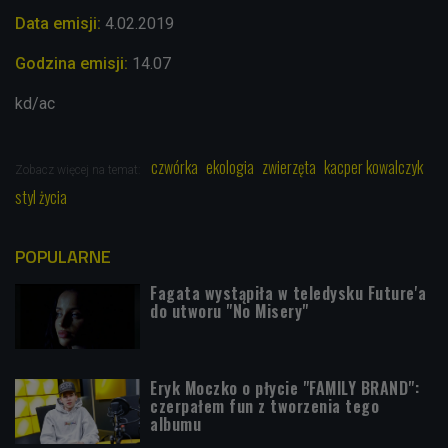
Data emisji:
4
.02
.2019
Godzina emisji:
14.07
kd/ac
czwórka
ekologia
zwierzęta
kacper kowalczyk
Zobacz więcej na temat:
styl życia
POPULARNE
Fagata wystąpiła w teledysku Future'a
do utworu "No Misery"
Eryk Moczko o płycie "FAMILY BRAND":
czerpałem fun z tworzenia tego
albumu