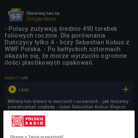
Obserwuj nas na
Google News
- Polacy zużywają średnio 490 torebek
foliowych rocznie. Dla porównania
Duńczycy tylko 4 - liczy Sebastian Kobus z
WWF Polska. - Po bałtyckich sztormach
okazało się, że morze wyrzuciło ogromne
ilości plastikowych opakowań.
1 plik
AUDIO


14'02
Miliony ton śmieci w morzach i oceanach - jak możemy
powstrzymać zagładę - mówi Sebastian Kobus (Dajesz
radę/Czwórka)
Dbamy o Twoją prywatność