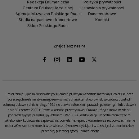
Redakcja Ekumeniczna
Polityka prywatności
Centrum Edukacji Medialnej
Ustawienia prywatności
Agencja Muzyczna Polskiego Radia
Dane osobowe
Studia nagraniowe i koncertowe
Kontakt
Sklep Polskiego Radia
Znajdziesz nas na
Treści, znajdujące się w serwisie polskieradio.pl, w tym wszystkie materiały i ich części oraz
poszczególne elementy samego serwisu mają charakter utworów lub wytworów objętych
ochroną Ustawy z dnia 4 lutego 1994 r. o prawie autorskim i prawach pokrewnych lub Ustawy z
dnia 30 czerwca 2000 r. Prawo własności przemysłowej. Prawa o których mowa w zdaniu
poprzedzającym przysługują Polskiemu Radiu S.A. w likwidacji lub podmiotom trzecim.
Jakiekolwiek kopiowanie, zapisywanie, powielanie, reprodukowanie oraz rozpowszechnianie
materiałów zamieszczonych w serwisie, zarówno w części, jak i w całości jest zabronione bez
uprzedniej pisemnej zgody uprawnionego.