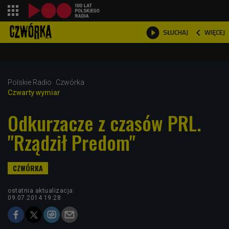
shopping_cart



WIĘCEJ
SŁUCHAJ

Polskie Radio
Czwórka
Czwarty wymiar
Odkurzacze z czasów PRL.
"Rządził Predom"
ostatnia aktualizacja:
09.07.2014 19:28