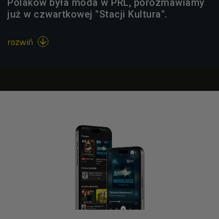
Polaków była moda w PRL, porozmawiamy
już w czwartkowej "Stacji Kultura".
rozwiń
