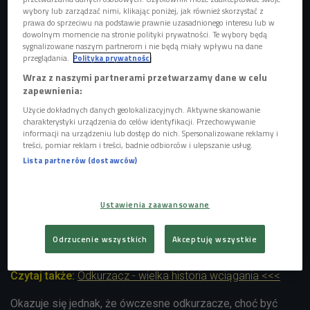
wybory lub zarządzać nimi, klikając poniżej, jak również skorzystać z
prawa do sprzeciwu na podstawie prawnie uzasadnionego interesu lub w
dowolnym momencie na stronie polityki prywatności. Te wybory będą
sygnalizowane naszym partnerom i nie będą miały wpływu na dane
przeglądania.
Polityka prywatności
Wraz z naszymi partnerami przetwarzamy dane w celu
zapewnienia:
Użycie dokładnych danych geolokalizacyjnych. Aktywne skanowanie
charakterystyki urządzenia do celów identyfikacji. Przechowywanie
informacji na urządzeniu lub dostęp do nich. Spersonalizowane reklamy i
Wrocław, 1981 rok. Kolejka przed sklepem AGD marki Predom
Foto:
treści, pomiar reklam i treści, badnie odbiorców i ulepszanie usług.
PAP/Adam Hawałej
Lista partnerów (dostawców)
- Odkurzacze ewoluowały. Od lat 50., w których dostępne
były Leńki, przez lata późniejsze, kiedy odkurzaliśmy przy
Ustawienia zaawansowane
pomocy Alfa K2, aż do Predomu - opowiada Rafał Patla z
muzeum "Czar PRL". - Ich jakość spadała z każdą dekadą.
Odrzucenie wszystkich
Akceptuję wszystkie
Za to wykończenie i design były wręcz kosmiczne.
Czytaj także:
Odkurzacz - wielka historia wciągania <<<
Okazuje się jednak, że ówczesne odkurzacze, choć być