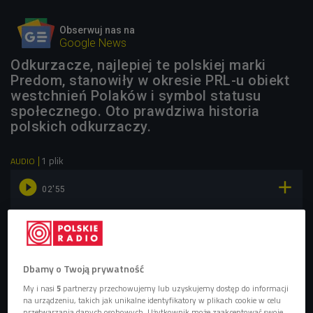
Obserwuj nas na
Google News
Odkurzacze, najlepiej te polskiej marki
Predom, stanowiły w okresie PRL-u obiekt
westchnień Polaków i symbol statusu
społecznego. Oto prawdziwa historia
polskich odkurzaczy.
1 plik
AUDIO


02'55
Historia polskich odkurzaczy. Takim sprzętem
sprzątano w PRL-u - materiał Kamila Jasieńskiego
(Czwórka/Czwarty wymiar)
Dbamy o Twoją prywatność
My i nasi
5
partnerzy przechowujemy lub uzyskujemy dostęp do informacji
na urządzeniu, takich jak unikalne identyfikatory w plikach cookie w celu
przetwarzania danych osobowych. Użytkownik może zaakceptować swoje