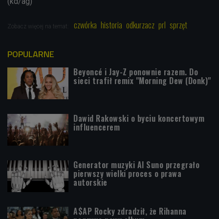
(kd/ag)
czwórka
historia
odkurzacz
prl
sprzęt
Zobacz więcej na temat:
POPULARNE
Beyoncé i Jay-Z ponownie razem. Do
sieci trafił remix "Morning Dew (Donk)"
Dawid Rakowski o byciu koncertowym
influencerem
Generator muzyki AI Suno przegrało
pierwszy wielki proces o prawa
autorskie
A$AP Rocky zdradził, że Rihanna