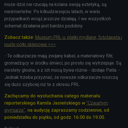
może dziś nie rzucają na kolana swoją estetyką, są
nieśmiertelne. Po kilkudziesięciu latach, w wielu
przypadkach wciąż jeszcze działają. I we wszystkich
schemat działania jest bardzo podobny.
Zobacz także:
Muzeum PRL-u: płatki mydlane, fototapeta i
puste półki sklepowe <<<
- Te odkurzacze mają zwijany kabel, a materiałowy filtr,
gromadzący w środku śmieci, po prostu się wytrzepuje. Są
niestety głośne, a z ich mocą bywa różnie - dodaje Patla. -
Jednak trzeba przyznać, że nowsze odkurzacze niszczą
się dużo szybciej niż te z okresu PRL.
Zachęcamy do wysłuchania całego materiału
reporterskiego Kamila Jasieńskiego w
"Czwartym
wymiarze"
. na audycję zapraszamy codziennie, od
poniedziałku do piątku, od godz. 16.00 do 19.00.