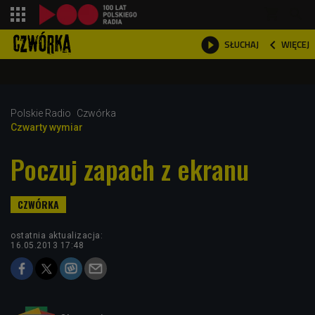
shopping_cart



WIĘCEJ
SŁUCHAJ

Polskie Radio
Czwórka
Czwarty wymiar
Poczuj zapach z ekranu
ostatnia aktualizacja:
16.05.2013 17:48