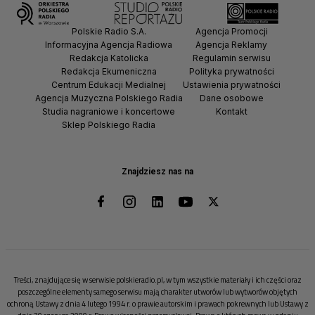
Polskie Radio S.A.
Agencja Promocji
Informacyjna Agencja Radiowa
Agencja Reklamy
Redakcja Katolicka
Regulamin serwisu
Redakcja Ekumeniczna
Polityka prywatności
Centrum Edukacji Medialnej
Ustawienia prywatności
Agencja Muzyczna Polskiego Radia
Dane osobowe
Studia nagraniowe i koncertowe
Kontakt
Sklep Polskiego Radia
Znajdziesz nas na
Treści, znajdujące się w serwisie polskieradio.pl, w tym wszystkie materiały i ich części oraz
poszczególne elementy samego serwisu mają charakter utworów lub wytworów objętych
ochroną Ustawy z dnia 4 lutego 1994 r. o prawie autorskim i prawach pokrewnych lub Ustawy z