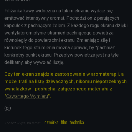
Filiżanka kawy widoczna na takim ekranie wydaje się
emitować intensywny aromat. Pochodzi on z parujących
kapsułek z pachnącym żelem. Z każdego rogu ekranu dzięki
wentylatorom płynie strumień pachnącego powietrza
równoległy do powierzchni ekranu. Zmieniając siłę i
kierunek tego strumienia można sprawić, by "pachniał"
konkretny punkt ekranu. Przepływ powietrza jest na tyle
delikatny, aby wywołać iluzję.
Czy ten ekran znajdzie zastosowanie w aromaterapii, a
może trafi na listę dziwacznych, nikomu niepotrzebnych
wynalazków - posłuchaj załączonego materiału z
"
Czwartego Wymiaru
".
(pj)
czwórka
film
technika
Zobacz więcej na temat: