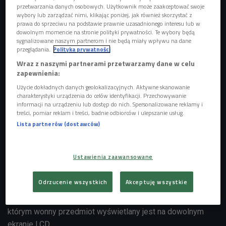
przetwarzania danych osobowych. Użytkownik może zaakceptować swoje
wybory lub zarządzać nimi, klikając poniżej, jak również skorzystać z
prawa do sprzeciwu na podstawie prawnie uzasadnionego interesu lub w
dowolnym momencie na stronie polityki prywatności. Te wybory będą
sygnalizowane naszym partnerom i nie będą miały wpływu na dane
przeglądania.
Polityka prywatności
Wraz z naszymi partnerami przetwarzamy dane w celu
Foto: Glow Images/East News
zapewnienia:
Wyświetlanym na ekranach reklamom mogą towarzyszyć
Użycie dokładnych danych geolokalizacyjnych. Aktywne skanowanie
odpowiadające im zapachy - informuje "New Scientist”.
charakterystyki urządzenia do celów identyfikacji. Przechowywanie
informacji na urządzeniu lub dostęp do nich. Spersonalizowane reklamy i
treści, pomiar reklam i treści, badnie odbiorców i ulepszanie usług.
- W Japonii, kraju kwitnącej wiśni i kwitnących pomysłów,
Lista partnerów (dostawców)
zespół naukowców opracował bardzo innowacyjny pomysł,
jakim jest pachnący ekran. Zespół Haruki Matsukury z
Tokyo University of Agriculture and Technology opracował
Ustawienia zaawansowane
ekran LCD, który emituje zapachy analogiczne do tego, co
jest na ekranie - mówi Iwona Burzyńska z firmy Panasonic.
Odrzucenie wszystkich
Akceptuję wszystkie
Zapach wydaje się dochodzić dokładnie z miejsca, w
którym wonny przedmiot wyświetlany jest na dowolnym
ekranie LCD.