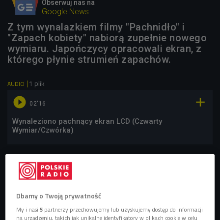
Obserwuj nas na
Google News
Z tym wynalazkiem filmy "Pachnidło" i
"Zapach kobiety" nabiorą zupełnie nowego
wymiaru. Japończycy opracowali ekran, z
którego płynie strumień zapachów.
1 plik
AUDIO


02'16
Wynaleziono pachnący ekran LCD (Czwarty
Wymiar/Czwórka)
Dbamy o Twoją prywatność
My i nasi
5
partnerzy przechowujemy lub uzyskujemy dostęp do informacji
na urządzeniu, takich jak unikalne identyfikatory w plikach cookie w celu