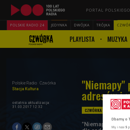
PORTAL POLSKIEGO
POLSKIE RADIO 24
JEDYNKA
DWÓJKA
TRÓJKA
CZWÓ
PLAYLISTA
MUZYKA
"Niemapy" 
Polskie Radio
Czwórka
Stacja Kultura
adresów i u
ostatnia aktualizacja:
31.03.2017 12:32
Dbamy o 
"Niemapa" to ser
My i nasi
5
p