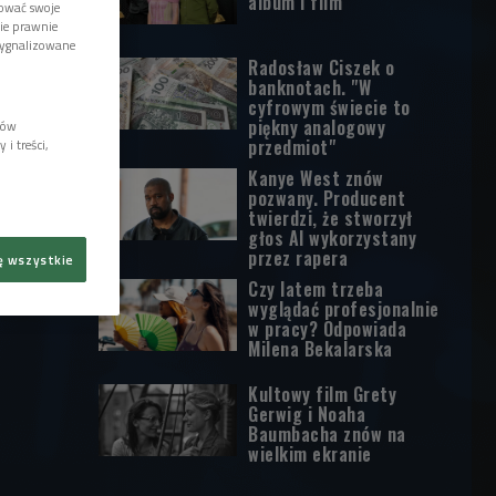
album i film
tować swoje
wie prawnie
sygnalizowane
Radosław Ciszek o
banknotach. "W
cyfrowym świecie to
piękny analogowy
lów
przedmiot"
i treści,
Kanye West znów
pozwany. Producent
twierdzi, że stworzył
głos AI wykorzystany
przez rapera
ę wszystkie
Czy latem trzeba
wyglądać profesjonalnie
w pracy? Odpowiada
Milena Bekalarska
Kultowy film Grety
Gerwig i Noaha
Baumbacha znów na
wielkim ekranie