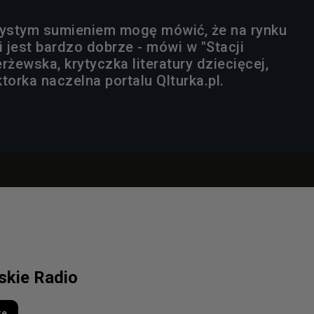
 czystym sumieniem mogę mówić, że na rynku
i jest bardzo dobrze - mówi w "Stacji
rżewska, krytyczka literatury dziecięcej,
torka naczelna portalu Qlturka.pl.
lskie Radio
re