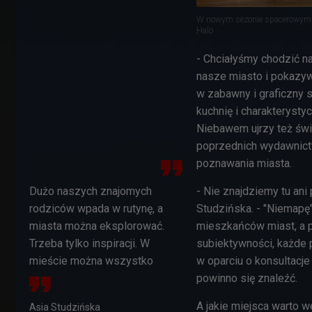
W nowym sezonie spacerowym 
Halo
- Chciałyśmy chodzić na
nasze miasto i pokazyw
w zabawny i graficzny s
kuchnię i charakterysty
Niebawem ujrzy też świa
poprzednich wydawnictw
poznawania miasta.
Dużo naszych znajomych
- Nie znajdziemy tu ani 
rodziców wpada w rutynę, a
Studzińska. - "Niemapę"
miasta można eksplorować.
mieszkańców miast, a p
Trzeba tylko inspiracji. W
subiektywności, każde
mieście można wszystko
w oparciu o konsultacj
powinno się znaleźć.
A jakie miejsca warto w
Asia Studzińska