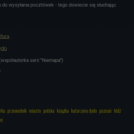
 do wysyłania pocztówek - tego dowiecie się słuchając
ltura
ydo
(współautorka serii "Niemapa")
7
rka
przewodnik
miasto
polska
książka
katarzyna dydo
poznań
łódź
by