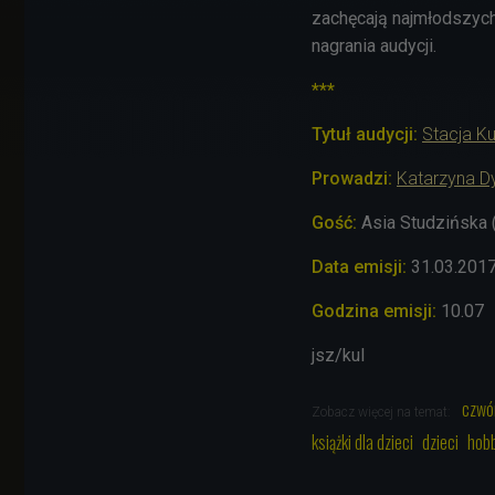
zachęcają najmłodszych
nagrania audycji.
***
Tytuł audycji:
Stacja Ku
Prowadzi:
Katarzyna D
Gość
:
Asia Studzińska 
Data emisji:
31.03.201
Godzina emisji:
10.07
jsz/kul
czwó
Zobacz więcej na temat:
książki dla dzieci
dzieci
hob