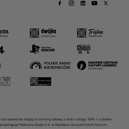
ów lub wytworów objętych ochroną Ustawy z dnia 4 lutego 1994 r. o prawie
zysługują Polskiemu Radiu S.A. w likwidacji lub podmiotom trzecim.