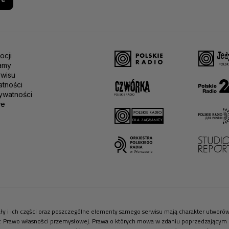
ocji
amy
rwisu
atności
ywatności
we
riały i ich części oraz poszczególne elementy samego serwisu mają charakter utwor
r. Prawo własności przemysłowej. Prawa o których mowa w zdaniu poprzedzającym pr