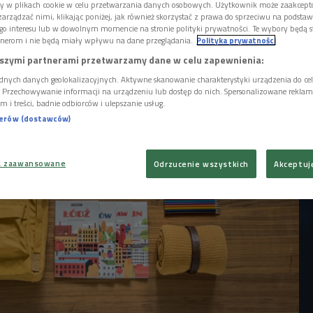
h twórczyniami i pomysłodawczyniami są Asia
ory w plikach cookie w celu przetwarzania danych osobowych. Użytkownik może zaakcep
gosia Żmijska. Za stronę graficzną zaś
arządzać nimi, klikając poniżej, jak również skorzystać z prawa do sprzeciwu na podsta
go interesu lub w dowolnym momencie na stronie polityki prywatności. Te wybory będą 
 Ładne Halo. - "Niemapa" powstała z nudów,
nerom i nie będą miały wpływu na dane przeglądania.
Polityka prywatności
ąży - zdradzała w Czwórce Asia Studzińska.
szymi partnerami przetwarzamy dane w celu zapewnienia:
dnych danych geolokalizacyjnych. Aktywne skanowanie charakterystyki urządzenia do ce
i. Przechowywanie informacji na urządzeniu lub dostęp do nich. Spersonalizowane reklamy 
m i treści, badnie odbiorców i ulepszanie usług.
nerów (dostawców)
a zaawansowane
Odrzucenie wszystkich
Akceptuj