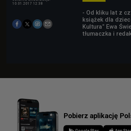
10.01.2017 12:38
- Od kliku lat z
książek dla dziec
Kultura" Ewa Świe
tłumaczka i redak
Pobierz aplikację Po
Google Play
App Sto