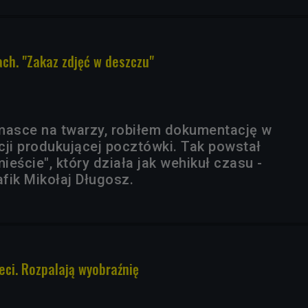
ch. "Zakaz zdjęć w deszczu"
w masce na twarzy, robiłem dokumentację w
cji produkującej pocztówki. Tak powstał
eście", który działa jak wehikuł czasu -
fik Mikołaj Długosz.
ieci. Rozpalają wyobraźnię