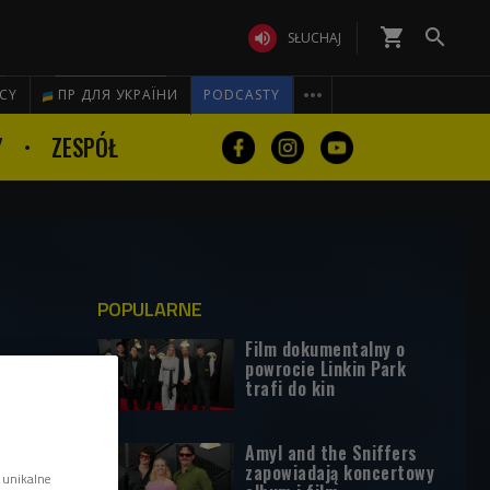
shopping_cart


SŁUCHAJ

ICY
ПР ДЛЯ УКРАЇНИ
PODCASTY
Y
ZESPÓŁ
POPULARNE
Film dokumentalny o
powrocie Linkin Park
trafi do kin
Amyl and the Sniffers
zapowiadają koncertowy
 unikalne