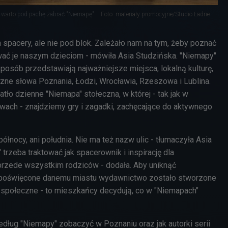
warto pod pachę zabrać "Niemapę"
Foto: materiały promocyjne/Studio Ładne
 spacery, ale nie pod blok. Zależało nam na tym, żeby poznać
ać je naszym dzieciom - mówiła Asia Studzińska. "Niemapy"
posób przedstawiają najważniejsze miejsca, lokalną kulturę,
czne słowa Poznania, Łodzi, Wrocławia, Rzeszowa i Lublina.
tło dzienne "Niemapa" stołeczna, w której - tak jak w
ach - znajdziemy gry i zagadki, zachęcające do aktywnego
północy, ani południa. Nie ma też nazw ulic - tłumaczyła Asia
 trzeba traktować jak spacerownik i inspirację dla
rzede wszystkim rodziców - dodała. Aby uniknąć
 poświęcone danemu miastu wydawnictwo zostało stworzone
e społeczne - to mieszkańcy decydują, co w "Niemapach"
edług "Niemapy" zobaczyć w Poznaniu oraz jak autorki serii