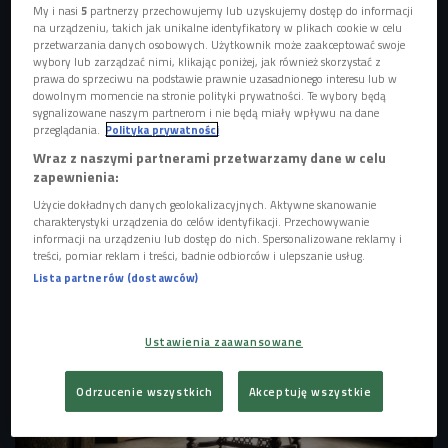
My i nasi
5
partnerzy przechowujemy lub uzyskujemy dostęp do informacji
na urządzeniu, takich jak unikalne identyfikatory w plikach cookie w celu
przetwarzania danych osobowych. Użytkownik może zaakceptować swoje
wybory lub zarządzać nimi, klikając poniżej, jak również skorzystać z
prawa do sprzeciwu na podstawie prawnie uzasadnionego interesu lub w
dowolnym momencie na stronie polityki prywatności. Te wybory będą
sygnalizowane naszym partnerom i nie będą miały wpływu na dane
przeglądania.
Polityka prywatności
Wraz z naszymi partnerami przetwarzamy dane w celu
zapewnienia:
Użycie dokładnych danych geolokalizacyjnych. Aktywne skanowanie
charakterystyki urządzenia do celów identyfikacji. Przechowywanie
Zdj. ilustracyjne
Foto: Shutterstock.com/ Nejron Photo
informacji na urządzeniu lub dostęp do nich. Spersonalizowane reklamy i
treści, pomiar reklam i treści, badnie odbiorców i ulepszanie usług.
Lista partnerów (dostawców)
Ustawienia zaawansowane
Odrzucenie wszystkich
Akceptuję wszystkie