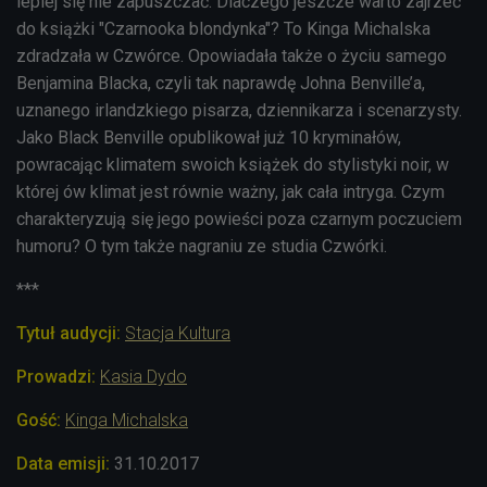
lepiej się nie zapuszczać. Dlaczego jeszcze warto zajrzeć
do książki "Czarnooka blondynka"? To Kinga Michalska
zdradzała w Czwórce. Opowiadała także o życiu samego
Benjamina Blacka, czyli tak naprawdę Johna Benville’a,
uznanego irlandzkiego pisarza, dziennikarza i scenarzysty.
Jako Black Benville opublikował już 10 kryminałów,
powracając klimatem swoich książek do stylistyki noir, w
której ów klimat jest równie ważny, jak cała intryga. Czym
charakteryzują się jego powieści poza czarnym poczuciem
humoru? O tym także nagraniu ze studia Czwórki.
***
Tytuł audycji:
Stacja Kultura
Prowadzi:
Kasia Dydo
Gość:
Kinga Michalska
Data emisji:
31
.10.2017