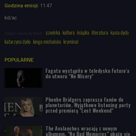
Godzina emisji:
11.47
kd/ac
czwórka
kultura
książka
literatura
kasia dydo
Zobacz więcej na temat:
katarzyna dydo
kinga michalska
kryminał
POPULARNE
Fagata wystąpiła w teledysku Future'a
do utworu "No Misery"
Phoebe Bridgers zaprasza fanów do
planetariów. Wyjątkowe listening party
przed premierą "Lost Weekend"
The Avalanches wracają z nowym
albumem. "No Bad Memories" ukaże się