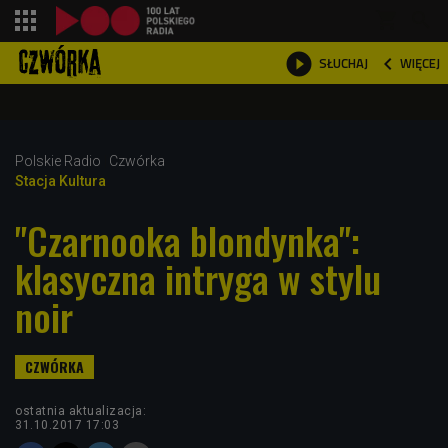
shopping_cart



WIĘCEJ
SŁUCHAJ

Polskie Radio
Czwórka
Stacja Kultura
"Czarnooka blondynka":
klasyczna intryga w stylu
noir
ostatnia aktualizacja:
31.10.2017 17:03