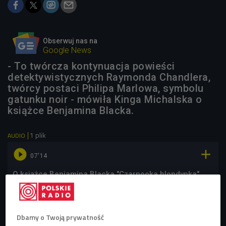
Obserwuj nas na
Google News
- To twórcza kontynuacja powieści
detektywistycznych Raymonda Chandlera,
twórcy postaci Philipa Marlowa, symbolu
gatunku noir - mówiła Kinga Michalska o
książce Benjamina Blacka.
1 plik
AUDIO


07'14
O książce Benjamina Blacka "Czarnooka blondynka"
opowiada Kinga Michalska (Stacja Kultura/Czwórka)
Dbamy o Twoją prywatność