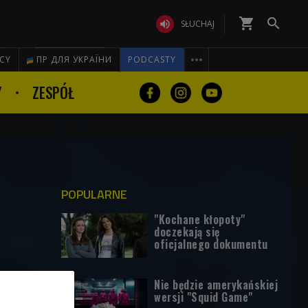
shopping_cart


SŁUCHAJ

ICY
ПР ДЛЯ УКРАЇНИ
PODCASTY
Y
ZESPÓŁ
POPULARNE
"Kochane kłopoty"
doczekają się
oficjalnego dokumentu
Nie będzie amerykańskiej
wersji "Squid Game"