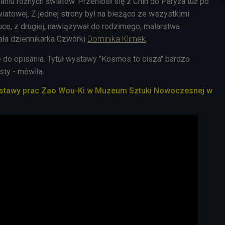
niu różnych światów. Przeniósł się z Chin do Paryża tuż po
iatowej. Z jednej strony był na bieżąco ze wszystkimi
ce, z drugiej, nawiązywał do rodzimego, malarstwa
ała dziennikarka Czwórki
Dominika Klimek
.
e do opisania. Tytuł wystawy "Kosmos to cisza" bardzo
ysty - mówiła.
stawy prac Zao Wou-Ki w Muzeum Sztuki Nowoczesnej w