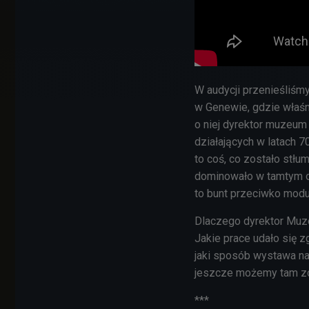
W audycji przenieśliś
w Genewie, gdzie właśn
o niej dyrektor muzeum 
działających w latach 7
to coś, co zostało stł
dominowało w tamtym ok
to bunt przeciwko moduł
Dlaczego dyrektor Mu
Jakie prace udało się z
jaki sposób wystawa n
jeszcze możemy tam zo
***