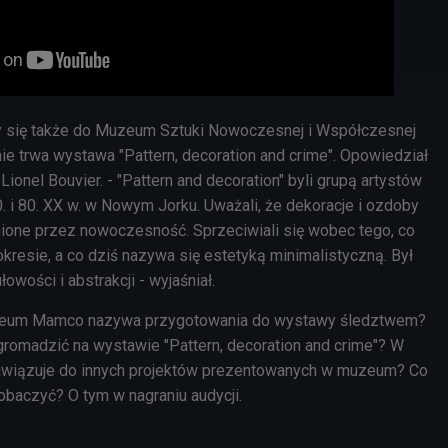
my się także do Muzeum Sztuki Nowoczesnej i Współczesnej
ie trwa wystawa "Pattern, decoration and crime". Opowiedział
Lionel Bouvier. -
"Pattern and decoration" byli grupą artystów
0. i 80. XX w. w Nowym Jorku. Uważali, że dekoracje i ozdoby
umione przez nowoczesność. Sprzeciwiali się wobec tego, co
resie, a co dziś nazywa się estetyką minimalistyczną. Był
owości i abstrakcji - wyjaśniał.
zeum Mamco nazywa przygotowania do wystawy śledztwem?
gromadzić na wystawie "Pattern, decoration and crime"? W
awiązuje do innych projektów prezentowanych w muzeum? Co
baczyć? O tym w nagraniu audycji.