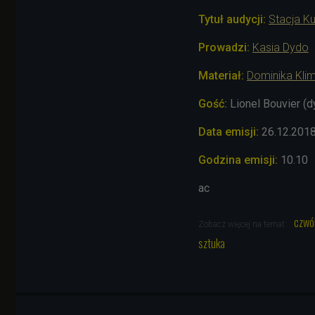
Tytuł audycji:
Stacja Ku
Prowadzi:
Kasia Dydo
Materiał:
Dominika Kli
Gość:
Lionel Bouvier 
Data emisji:
26.12
.201
Godzina emisji:
10.10
ac
czwó
Zobacz więcej na temat:
sztuka