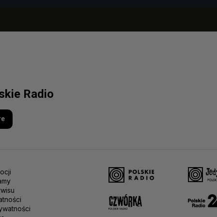
lskie Radio
re
ocji
amy
rwisu
atności
ywatności