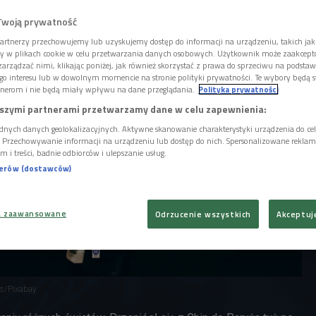
ym Muzeum Sztuki Nowoczesnej oglądać
malarza Zao Wou-Ki.
Twoją prywatność
artnerzy przechowujemy lub uzyskujemy dostęp do informacji na urządzeniu, takich jak
ory w plikach cookie w celu przetwarzania danych osobowych. Użytkownik może zaakcep
arządzać nimi, klikając poniżej, jak również skorzystać z prawa do sprzeciwu na podsta
go interesu lub w dowolnym momencie na stronie polityki prywatności. Te wybory będą 
nerom i nie będą miały wpływu na dane przeglądania.
Polityka prywatności
szymi partnerami przetwarzamy dane w celu zapewnienia:
dnych danych geolokalizacyjnych. Aktywne skanowanie charakterystyki urządzenia do ce
i. Przechowywanie informacji na urządzeniu lub dostęp do nich. Spersonalizowane reklamy 
m i treści, badnie odbiorców i ulepszanie usług.
nerów (dostawców)
a zaawansowane
Odrzucenie wszystkich
Akceptuj
ls/Pixabay