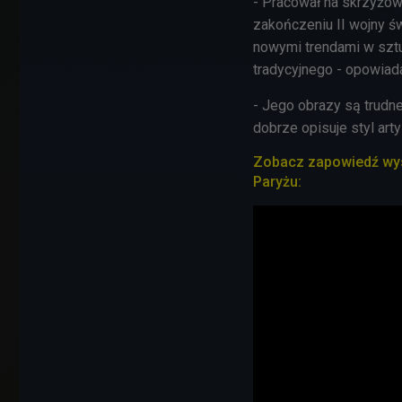
- Pracował na skrzyżowa
zakończeniu II wojny św
nowymi trendami w sztu
tradycyjnego - opowiad
- Jego obrazy są trudn
dobrze opisuje styl art
Zobacz zapowiedź wy
Paryżu: