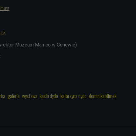
ltura
mek
(dyrektor Muzeum Mamco w Genewie)
8
rka
galerie
wystawa
kasia dydo
katarzyna dydo
dominika klimek