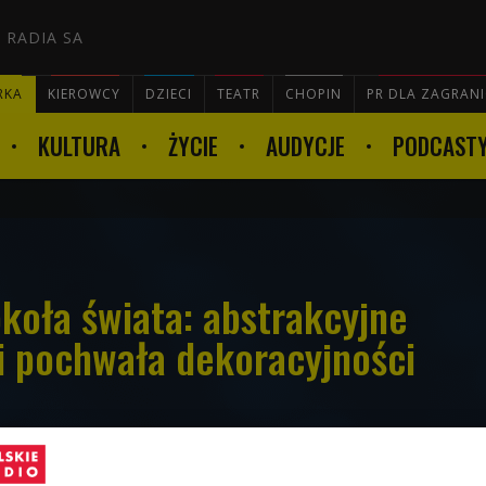
 RADIA SA
RKA
KIEROWCY
DZIECI
TEATR
CHOPIN
PR DLA ZAGRAN
KULTURA
ŻYCIE
AUDYCJE
PODCAST

koła świata: abstrakcyjne
 i pochwała dekoracyjności
w na świecie rozpoczniemy od Paryża,