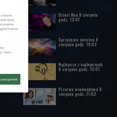
Dzieci Neo 8 sierpnia
 unikalne
godz. 13:01
tować swoje
wie prawnie
sygnalizowane
Sprzężenie zwrotne 8
sierpnia godz. 19:03
lów
i treści,
Najlepsze z najlepszych
8 sierpnia godz. 13:01
ę wszystkie
Przerwa weekendowa 8
sierpnia godz. 11:02