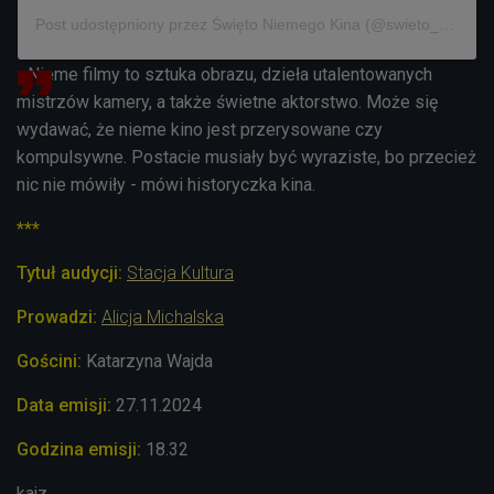
Post udostępniony przez Święto Niemego Kina (@swieto_niemego_kina)
- Nieme filmy to sztuka obrazu, dzieła utalentowanych
mistrzów kamery, a także świetne aktorstwo. Może się
wydawać, że nieme kino jest przerysowane czy
kompulsywne. Postacie musiały być wyraziste, bo przecież
nic nie mówiły - mówi historyczka kina.
***
Tytuł audycji:
Stacja Kultura
Prowadzi:
Alicja Michalska
Gościni:
Katarzyna Wajda
Data emisji:
27.11.2024
Godzina emisji:
18.32
kajz