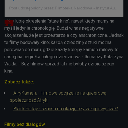
Post udostępniony przez Filmoteka Narodowa - Instytut Audiowizualny (@fina_gov)
- Nie lubię określenia "stare kino", nawet kiedy mamy na
myśli jedynie chronologię. Budzi w nas negatywne
skojarzenia, że jest przestarzałe czy anachroniczne. Jednak
te filmy budowały kino; każdą dziedzinę sztuki można
porównać do muru, gdzie każdy kolejny kamień milowy to
następna cegiełka całego dziedzictwa - tłumaczy Katarzyna
Wajda. - Bez filmów sprzed lat nie byłoby dzisiejszego
kina.
Zobacz także:
AfryKamera - filmowe spojrzenie na queerową
społeczność Afryki
Black Friday - szansa na okazję czy zakupowy szał?
Filmy bez dia
logów