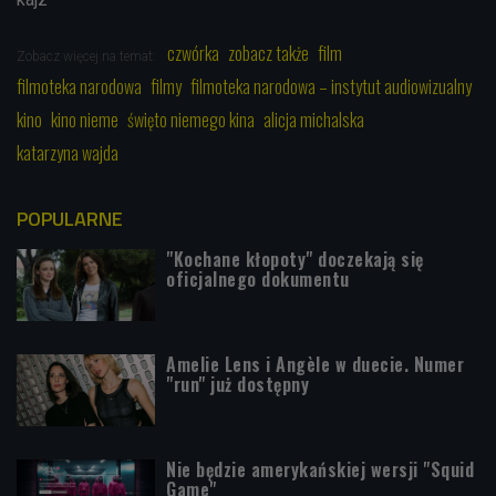
czwórka
zobacz także
film
Zobacz więcej na temat:
filmoteka narodowa
filmy
filmoteka narodowa – instytut audiowizualny
kino
kino nieme
święto niemego kina
alicja michalska
katarzyna wajda
POPULARNE
"Kochane kłopoty" doczekają się
oficjalnego dokumentu
Amelie Lens i Angèle w duecie. Numer
"run" już dostępny
Nie będzie amerykańskiej wersji "Squid
Game"