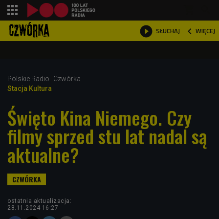
shopping_cart



WIĘCEJ
SŁUCHAJ

Polskie Radio
Czwórka
Stacja Kultura
Święto Kina Niemego. Czy
filmy sprzed stu lat nadal są
aktualne?
ostatnia aktualizacja:
28.11.2024 16:27