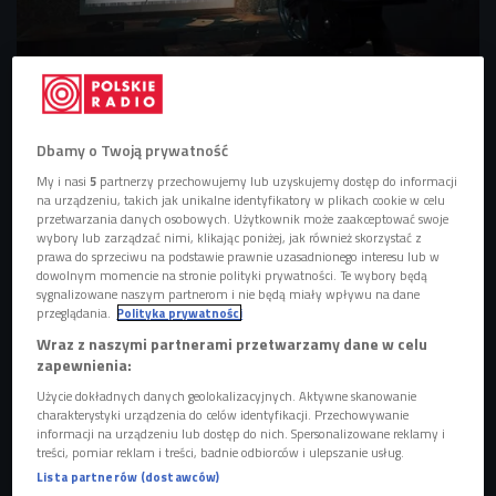
Najlepsze nieme filmy w akompaniamencie muzyki na żywo zostaną
zaprezentowane w trwającej edycja Święta Kina Niemego. Wydarzenie trwa do 1
grudnia.
Foto: Shutterstock
Dbamy o Twoją prywatność
Święto Niemego Kina
My i nasi
5
partnerzy przechowujemy lub uzyskujemy dostęp do informacji
na urządzeniu, takich jak unikalne identyfikatory w plikach cookie w celu
Rozpoczęła się edycja 19 ¾ Święta Niemego Kina.
przetwarzania danych osobowych. Użytkownik może zaakceptować swoje
wybory lub zarządzać nimi, klikając poniżej, jak również skorzystać z
Hasło tegorocznej odsłony wydarzenia to "co krok, to
prawa do sprzeciwu na podstawie prawnie uzasadnionego interesu lub w
mrok".
Od 28 listopada do 1 grudnia w kinie Iluzjon na
dowolnym momencie na stronie polityki prywatności. Te wybory będą
sygnalizowane naszym partnerom i nie będą miały wpływu na dane
warszawskim Mokotowie odbędą się projekcje
przeglądania.
Polityka prywatności
klasycznych filmów niemego kina grozy.
Wraz z naszymi partnerami przetwarzamy dane w celu
zapewnienia:
POSŁUCHAJ
Użycie dokładnych danych geolokalizacyjnych. Aktywne skanowanie
charakterystyki urządzenia do celów identyfikacji. Przechowywanie
Katarzyna Wajda o Święcie Niemego Kina (Stacja
informacji na urządzeniu lub dostęp do nich. Spersonalizowane reklamy i
kultura/Czwórka)
treści, pomiar reklam i treści, badnie odbiorców i ulepszanie usług.
19:52
Lista partnerów (dostawców)