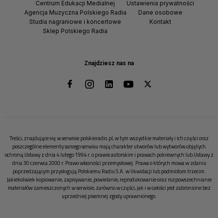
Centrum Edukacji Medialnej
Ustawienia prywatności
Agencja Muzyczna Polskiego Radia
Dane osobowe
Studia nagraniowe i koncertowe
Kontakt
Sklep Polskiego Radia
Znajdziesz nas na
Treści, znajdujące się w serwisie polskieradio.pl, w tym wszystkie materiały i ich części oraz
poszczególne elementy samego serwisu mają charakter utworów lub wytworów objętych
ochroną Ustawy z dnia 4 lutego 1994 r. o prawie autorskim i prawach pokrewnych lub Ustawy z
dnia 30 czerwca 2000 r. Prawo własności przemysłowej. Prawa o których mowa w zdaniu
poprzedzającym przysługują Polskiemu Radiu S.A. w likwidacji lub podmiotom trzecim.
Jakiekolwiek kopiowanie, zapisywanie, powielanie, reprodukowanie oraz rozpowszechnianie
materiałów zamieszczonych w serwisie, zarówno w części, jak i w całości jest zabronione bez
uprzedniej pisemnej zgody uprawnionego.