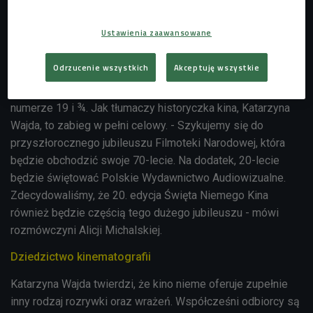
Ustawienia zaawansowane
Odrzucenie wszystkich
Akceptuję wszystkie
Tegoroczne Święto Niemego Kina to nietypowa edycja o
numerze 19 i ¾. Jak tłumaczy historyczka kina, Katarzyna
Wajda, to zabieg w pełni celowy. - Szykujemy się do
przyszłorocznego jubileuszu Filmoteki Narodowej, która
będzie obchodzić swoje 70-lecie. Na dodatek, 20-lecie
będzie świętować Polskie Wydawnictwo Audiowizualne.
Zdecydowaliśmy, że 20. edycja Święta Niemego Kina
również będzie częścią tego dużego jubileuszu - mówi
rozmówczyni Alicji Michalskiej.
Dziedzictwo kinematografii
Katarzyna Wajda twierdzi, że kino nieme oferuje zupełnie
inny rodzaj rozrywki oraz wrażeń. Współcześni odbiorcy są