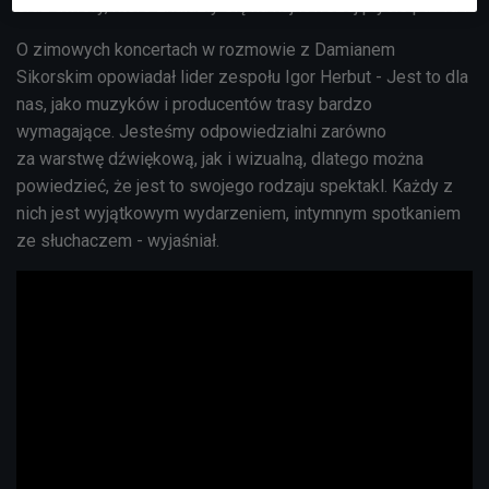
oraz utwory, które znalazły się na najnowszej płycie pt. "Tu".
O zimowych koncertach w rozmowie z Damianem
Sikorskim opowiadał lider zespołu Igor Herbut - Jest to dla
nas, jako muzyków i producentów trasy bardzo
wymagające. Jesteśmy odpowiedzialni zarówno
za warstwę dźwiękową, jak i wizualną, dlatego można
powiedzieć, że jest to swojego rodzaju spektakl. Każdy z
nich jest wyjątkowym wydarzeniem, intymnym spotkaniem
ze słuchaczem - wyjaśniał.