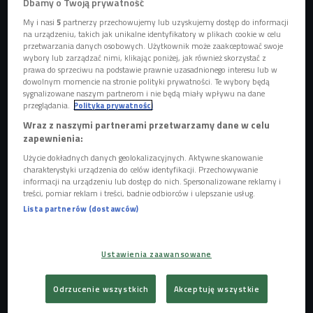
Dbamy o Twoją prywatność
My i nasi
5
partnerzy przechowujemy lub uzyskujemy dostęp do informacji
na urządzeniu, takich jak unikalne identyfikatory w plikach cookie w celu
przetwarzania danych osobowych. Użytkownik może zaakceptować swoje
wybory lub zarządzać nimi, klikając poniżej, jak również skorzystać z
prawa do sprzeciwu na podstawie prawnie uzasadnionego interesu lub w
dowolnym momencie na stronie polityki prywatności. Te wybory będą
sygnalizowane naszym partnerom i nie będą miały wpływu na dane
przeglądania.
Polityka prywatności
Wraz z naszymi partnerami przetwarzamy dane w celu
zapewnienia:
Użycie dokładnych danych geolokalizacyjnych. Aktywne skanowanie
charakterystyki urządzenia do celów identyfikacji. Przechowywanie
informacji na urządzeniu lub dostęp do nich. Spersonalizowane reklamy i
treści, pomiar reklam i treści, badnie odbiorców i ulepszanie usług.
Lista partnerów (dostawców)
- Tym razem LemON zaprasza do filharmonii i pięknych sal koncertowych.
Intrygujące dźwięki i aranżacje wybrzmią w teatralnej oprawie wizualnej -
zapowiadał dziennikarz Damian Sikorski
Foto: czwórka
Ustawienia zaawansowane
Zespół wyrusza w trasę koncertową, w trakcie której
zaprezentuje dwa albumy "Etiudę zimową" - materiał, który
Odrzucenie wszystkich
Akceptuję wszystkie
do tej pory nie był prezentowany na żadnym z koncertów