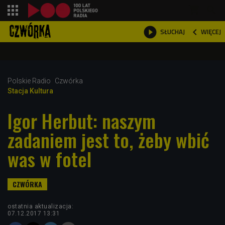
shopping_cart



WIĘCEJ
SŁUCHAJ

Polskie Radio
Czwórka
Stacja Kultura
Igor Herbut: naszym
zadaniem jest to, żeby wbić
was w fotel
ostatnia aktualizacja:
07.12.2017 13:31