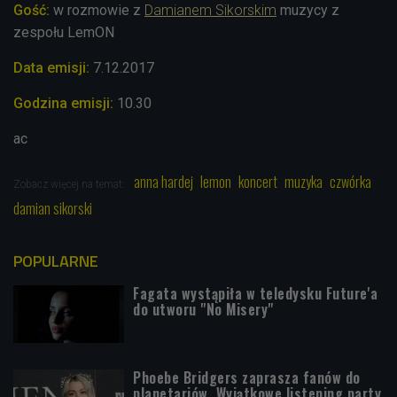
Gość:
w rozmowie z
Damianem Sikorskim
muzycy z
zespołu LemON
Data emisji:
7.12.2017
Godzina emisji:
10.30
ac
anna hardej
lemon
koncert
muzyka
czwórka
Zobacz więcej na temat:
damian sikorski
POPULARNE
Fagata wystąpiła w teledysku Future'a
do utworu "No Misery"
Phoebe Bridgers zaprasza fanów do
planetariów. Wyjątkowe listening party