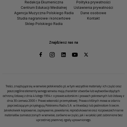
Redakcja Ekumeniczna
Polityka prywatności
Centrum Edukacji Medialnej
Ustawienia prywatności
Agencja Muzyczna Polskiego Radia
Dane osobowe
Studia nagraniowe i koncertowe
Kontakt
Sklep Polskiego Radia
Znajdziesz nas na
Treści, znajdujące się w serwisie polskieradio.pl, w tym wszystkie materiały i ich części oraz
poszczególne elementy samego serwisu mają charakter utworów lub wytworów objętych
ochroną Ustawy z dnia 4 lutego 1994 r. o prawie autorskim i prawach pokrewnych lub Ustawy z
dnia 30 czerwca 2000 r. Prawo własności przemysłowej. Prawa o których mowa w zdaniu
poprzedzającym przysługują Polskiemu Radiu S.A. w likwidacji lub podmiotom trzecim.
Jakiekolwiek kopiowanie, zapisywanie, powielanie, reprodukowanie oraz rozpowszechnianie
materiałów zamieszczonych w serwisie, zarówno w części, jak i w całości jest zabronione bez
uprzedniej pisemnej zgody uprawnionego.