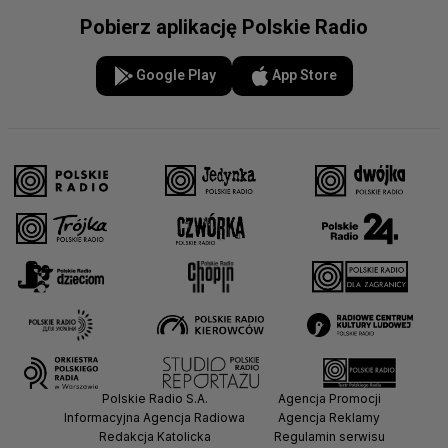
Pobierz aplikację Polskie Radio
Google Play
App Store
Polskie Radio S.A.
Agencja Promocji
Informacyjna Agencja Radiowa
Agencja Reklamy
Redakcja Katolicka
Regulamin serwisu