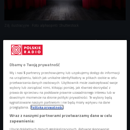
Zdj. ilustracyjne
Foto: alphaspirit/ Shutterstock
Dbamy o Twoją prywatność
My i nasi
5
partnerzy przechowujemy lub uzyskujemy dostęp do informacji
na urządzeniu, takich jak unikalne identyfikatory w plikach cookie w celu
przetwarzania danych osobowych. Użytkownik może zaakceptować swoje
wybory lub zarządzać nimi, klikając poniżej, jak również skorzystać z
prawa do sprzeciwu na podstawie prawnie uzasadnionego interesu lub w
dowolnym momencie na stronie polityki prywatności. Te wybory będą
sygnalizowane naszym partnerom i nie będą miały wpływu na dane
przeglądania.
Polityka prywatności
"Wstyd". Doświadczanie emocji w teatrze
Wraz z naszymi partnerami przetwarzamy dane w celu
zapewnienia:
Użycie dokładnych danych geolokalizacyjnych. Aktywne skanowanie