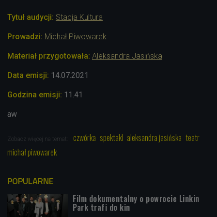
Tytuł audycji:
Stacja Kultura
Prowadzi:
Michał Piwowarek
Materiał przygotowała:
Aleksandra Jasińska
Data emisji:
14.07
.2021
Godzina emisji:
11.41
aw
czwórka
spektakl
aleksandra jasińska
teatr
Zobacz więcej na temat:
michał piwowarek
POPULARNE
Film dokumentalny o powrocie Linkin
Park trafi do kin