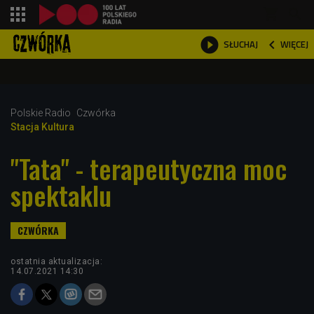
shopping_cart



WIĘCEJ
SŁUCHAJ

Polskie Radio
Czwórka
Stacja Kultura
"Tata" - terapeutyczna moc
spektaklu
ostatnia aktualizacja:
14.07.2021 14:30