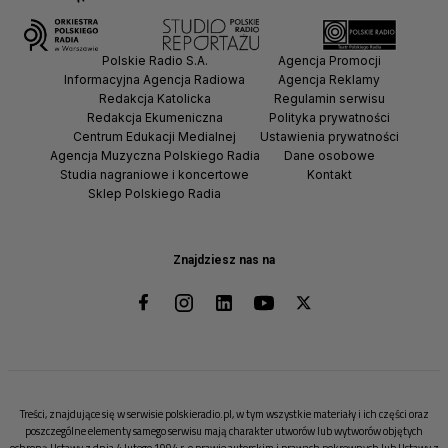
Polskie Radio S.A.
Agencja Promocji
Informacyjna Agencja Radiowa
Agencja Reklamy
Redakcja Katolicka
Regulamin serwisu
Redakcja Ekumeniczna
Polityka prywatności
Centrum Edukacji Medialnej
Ustawienia prywatności
Agencja Muzyczna Polskiego Radia
Dane osobowe
Studia nagraniowe i koncertowe
Kontakt
Sklep Polskiego Radia
Znajdziesz nas na
Treści, znajdujące się w serwisie polskieradio.pl, w tym wszystkie materiały i ich części oraz
poszczególne elementy samego serwisu mają charakter utworów lub wytworów objętych
ochroną Ustawy z dnia 4 lutego 1994 r. o prawie autorskim i prawach pokrewnych lub Ustawy z