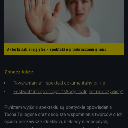
Aktorki zabierają głos - spektakl o przekraczaniu granic
Zobacz także:
"Kwarantanna" - spektakl dokumentalny online
Festiwal "Interpretacje". "Młody teatr jest nieoczywisty"
Punktem wyjścia spektaklu są poetyckie opowiadania
Toona Tellegena oraz osobiste wspomnienia twórców o ich
ojcach, nie zawsze idealnych, niekiedy nieobecnych,