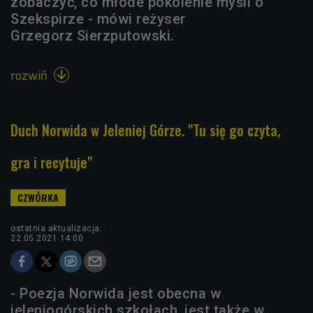
zobaczyć, co młode pokolenie myśli o
Szekspirze - mówi reżyser
Grzegorz Sierzputowski.
rozwiń

Duch Norwida w Jeleniej Górze. "Tu się go czyta,
gra i recytuje"
ostatnia aktualizacja:
22.05.2021 14:00
- Poezja Norwida jest obecna w
jeleniogórskich szkołach, jest także w