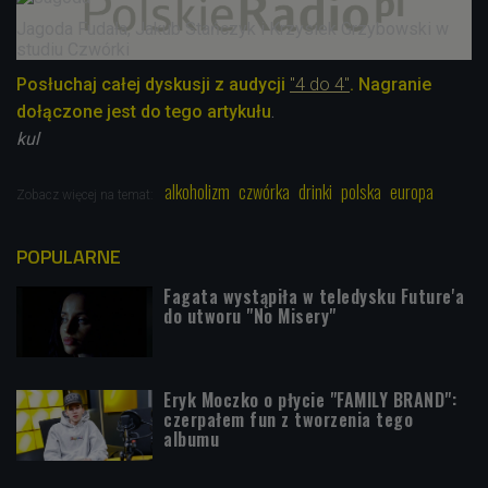
Jagoda Fudała, Jakub Stańczyk i Krzysiek Grzybowski w
studiu Czwórki
Posłuchaj całej dyskusji z audycji
"4 do 4"
. Nagranie
dołączone jest do tego artykułu
.
kul
alkoholizm
czwórka
drinki
polska
europa
Zobacz więcej na temat:
POPULARNE
Fagata wystąpiła w teledysku Future'a
do utworu "No Misery"
Eryk Moczko o płycie "FAMILY BRAND":
czerpałem fun z tworzenia tego
albumu