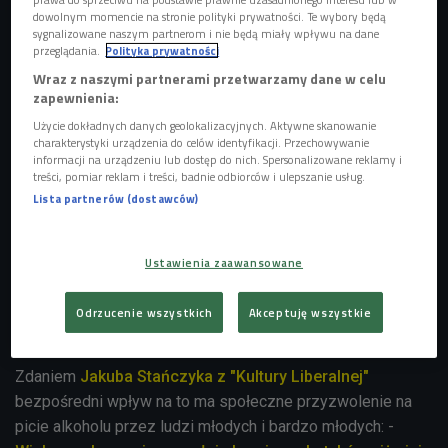
posłuchaj dyskusji w studiu Czwórki
dowolnym momencie na stronie polityki prywatności. Te wybory będą
sygnalizowane naszym partnerom i nie będą miały wpływu na dane
przeglądania.
Polityka prywatności
Są młodzi, zdolni, po studiach, z ciekawą pracą i wysokimi
Wraz z naszymi partnerami przetwarzamy dane w celu
zapewnienia:
zarobkami. Mogłoby się wydawać, że świat leży u ich stóp.
Tymczasem w weekendy to oni leżą kompletnie pijani, a
Użycie dokładnych danych geolokalizacyjnych. Aktywne skanowanie
charakterystyki urządzenia do celów identyfikacji. Przechowywanie
urwany film uważają za formę "konkretnego chillout'u".
informacji na urządzeniu lub dostęp do nich. Spersonalizowane reklamy i
treści, pomiar reklam i treści, badnie odbiorców i ulepszanie usług.
-
"Binge drinking"
czyli "szybkie picie" jest definiowanie
Lista partnerów (dostawców)
jako wypicie powyżej pięciu drinków alkoholowych przy
jednej okazji
- tłumaczy
Jagoda Fudała z Państwowej
Agencji Rozwiązywania Problemów Alkoholowych
. -
To
Ustawienia zaawansowane
nowy sposób upijania się, w którym stan upojenia
alkoholowego jest celem samym w sobie, a nie efektem
Odrzucenie wszystkich
Akceptuję wszystkie
ubocznym dobrej zabawy w grupie znajomych
.
Zdaniem
Jakuba Stańczyka z "Kultury Liberalnej"
bezpośredni wpływ na to ma społeczne przyzwolenie na
picie alkoholu przez ludzi młodych i bardzo młodych: -