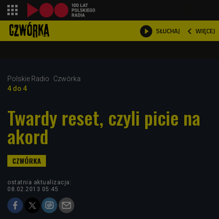
shopping_cart



WIĘCEJ
SŁUCHAJ

Polskie Radio
Czwórka
4 do 4
Twardy reset, czyli picie na
akord
ostatnia aktualizacja:
08.02.2013 05:45