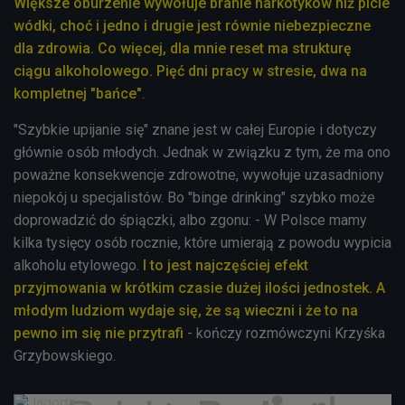
Większe oburzenie wywołuje branie narkotyków niż picie
wódki, choć i jedno i drugie jest równie niebezpieczne
dla zdrowia. Co więcej, dla mnie reset ma strukturę
ciągu alkoholowego. Pięć dni pracy w stresie, dwa na
kompletnej "bańce"
.
"Szybkie upijanie się" znane jest w całej Europie i dotyczy
głównie osób młodych. Jednak w związku z tym, że ma ono
poważne konsekwencje zdrowotne, wywołuje uzasadniony
niepokój u specjalistów. Bo "binge drinking" szybko może
doprowadzić do śpiączki, albo zgonu: - W Polsce mamy
kilka tysięcy osób rocznie, które umierają z powodu wypicia
alkoholu etylowego.
I to jest najczęściej efekt
przyjmowania w krótkim czasie dużej ilości jednostek. A
młodym ludziom wydaje się, że są wieczni i że to na
pewno im się nie przytrafi
- kończy rozmówczyni Krzyśka
Grzybowskiego.