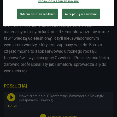
Ustawienia zaawansowane
Mistrzostwo zapisane w ciele
Odrzucenie wszystkich
Akceptuję wszystkie
Rzemiosło to nie ulotna moda, ale ważny trend społeczny,
który na trwałe zmienia nasze relacje ze światem
materialnym i innymi ludźmi. - Rzemiosło wiąże się m.in. z
tzw. "wiedzą ucieleśnioną", czyli nieuświadomionym
wymiarem wiedzy, który jest zapisany w ciele.
Bardzo
często można to zaobserwować u różnego rodzaju
fachowców
- wyjaśnia gość Czwórki. - Praca rzemieślnika,
zarówno profesjonalisty jak i amatora, sprowadza się do
wyczucia rąk.
POSŁUCHAJ
Nowe rzemiosło. O konferencji Wytwórczo / Makingly
(Pasjonauci/Czwórka)
12:50