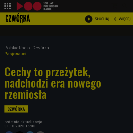
shopping_cart



WIĘCEJ
SŁUCHAJ

Polskie Radio
Czwórka
Pasjonauci
Cechy to przeżytek,
nadchodzi era nowego
rzemiosła
ostatnia aktualizacja:
31.10.2020 15:00