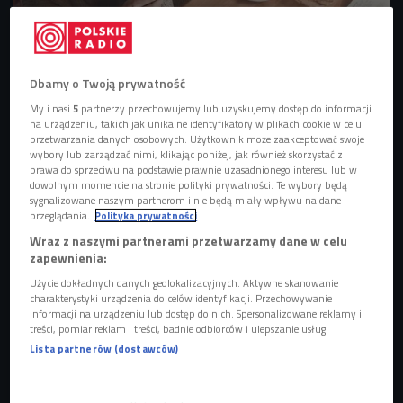
Dbamy o Twoją prywatność
My i nasi
5
partnerzy przechowujemy lub uzyskujemy dostęp do informacji
zdj. ilustracyjne
Foto: AboutLife/shutterstock.com
na urządzeniu, takich jak unikalne identyfikatory w plikach cookie w celu
przetwarzania danych osobowych. Użytkownik może zaakceptować swoje
wybory lub zarządzać nimi, klikając poniżej, jak również skorzystać z
prawa do sprzeciwu na podstawie prawnie uzasadnionego interesu lub w
dowolnym momencie na stronie polityki prywatności. Te wybory będą
sygnalizowane naszym partnerom i nie będą miały wpływu na dane
przeglądania.
Polityka prywatności
Wraz z naszymi partnerami przetwarzamy dane w celu
zapewnienia:
Użycie dokładnych danych geolokalizacyjnych. Aktywne skanowanie
charakterystyki urządzenia do celów identyfikacji. Przechowywanie
informacji na urządzeniu lub dostęp do nich. Spersonalizowane reklamy i
treści, pomiar reklam i treści, badnie odbiorców i ulepszanie usług.
Lista partnerów (dostawców)
Foto Vintage Festival. Czy można zrobić selfie analogiem?