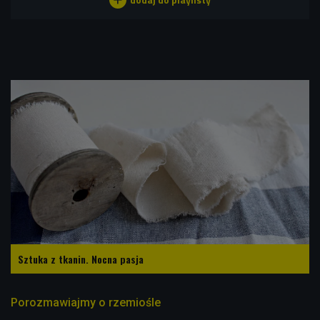
Sztuka z tkanin. Nocna pasja
Porozmawiajmy o rzemiośle