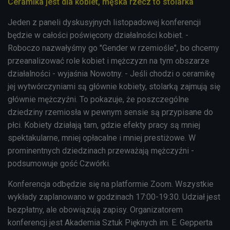
Ceramika jest dla kobiet, męska rzecz to stolarka
Jeden z paneli dyskusyjnych listopadowej konferencji
będzie w całości poświęcony działalności kobiet. -
Roboczo nazwałyśmy go "Gender w rzemiośle", bo chcemy
przeanalizować role kobiet i mężczyzn na tym obszarze
działalności - wyjaśnia Nowotny. - Jeśli chodzi o ceramikę
jej wytwórczyniami są głównie kobiety, stolarką zajmują się
głównie mężczyźni. To pokazuje, że poszczególne
dziedziny rzemiosła w pewnym sensie są przypisane do
płci. Kobiety działają tam, gdzie efekty pracy są mniej
spektakularne, mniej opłacalne i mniej prestiżowe. W
prominentnych dziedzinach przeważają mężczyźni -
podsumowuje gość Czwórki.
Konferencja odbędzie się na platformie Zoom.
Wszystkie
wykłady zaplanowano w godzinach
17:00-19:30.
Udział jest
bezpłatny, ale obowiązują zapisy. Organizatorem
konferencji jest
Akademia Sztuk Pięknych im. E. Gepperta