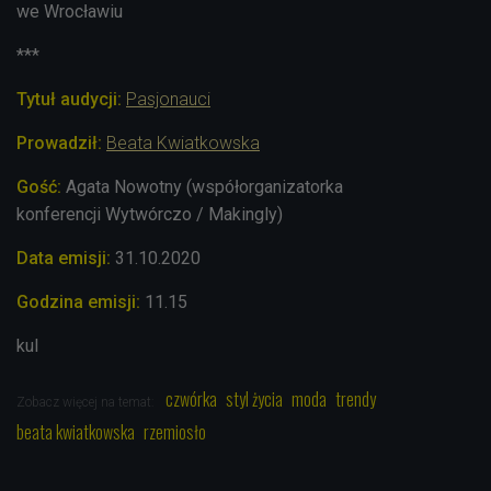
we Wrocławiu
***
Tytuł audycji:
Pasjonauci
Prowadził:
Beata Kwiatkowska
Gość:
Agata Nowotny (współorganizatorka
konferencji
Wytwórczo / Makingly)
Data emisji:
31.10
.2020
Godzina emisji:
11.15
kul
czwórka
styl życia
moda
trendy
Zobacz więcej na temat:
beata kwiatkowska
rzemiosło