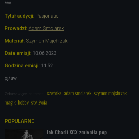
***
Tytuł audycji:
Pasjonauci
Prowadzi:
Adam Smolarek
Materiał:
Szymon Majchrzak
Data emisji:
10.06
.2023
Godzina emisji:
11.52
pj/aw
czwórka
adam smolarek
szymon majchrzak
Zobacz więcej na temat:
magik
hobby
styl życia
POPULARNE
Jak Charli XCX zmieniła pop