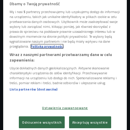
Dbamy o Twoją prywatność
Okazuje się, że nawet niezwykle wyjątkową pasję można
My i nasi
5
partnerzy przechowujemy lub uzyskujemy dostęp do informacji
na urządzeniu, takich jak unikalne identyfikatory w plikach cookie w celu
zmienić w pracę. Michael Allen jakiś czas temu zaczął
przetwarzania danych osobowych. Użytkownik może zaakceptować swoje
układać kostkę Rubika, a dziś wykorzystuje ją podczas
wybory lub zarządzać nimi, klikając poniżej, jak również skorzystać z
prawa do sprzeciwu na podstawie prawnie uzasadnionego interesu lub w
swoich występów w lokalnym Muzeum Iluzji.
dowolnym momencie na stronie polityki prywatności. Te wybory będą
sygnalizowane naszym partnerom i nie będą miały wpływu na dane
-
Historia kostki Rubika zaczęła się ponad pięć dekad temu,
przeglądania.
Polityka prywatności
gdy węgierski wykładowca architektury postanowił
Wraz z naszymi partnerami przetwarzamy dane w celu
zapewnienia:
pokazać swoim studentom czym jest przestrzeń
-
przypomina Michael Allen. - Pewnie nie myślał wtedy o tym,
Użycie dokładnych danych geolokalizacyjnych. Aktywne skanowanie
charakterystyki urządzenia do celów identyfikacji. Przechowywanie
że stworzy jedna z najpopularniejszych zabawek na
informacji na urządzeniu lub dostęp do nich. Spersonalizowane reklamy i
świecie. Erno Rubik stworzył najpierw drewnianą kostkę
treści, pomiar reklam i treści, badnie odbiorców i ulepszanie usług.
sześcienną, a potem pokolorował ją, żeby ścianki można
Lista partnerów (dostawców)
było odróżnić po pomieszaniu. Gdy pomieszał kostkę
okazało się, że powrót do stanu pierwotnego jest bardzo
Ustawienia zaawansowane
trudny. Dziś mówi się, że pierwszy raz swoją kostkę układał
przez miesiąc (albo trzy).
Odrzucenie wszystkich
Akceptuję wszystkie
Michael Allen pierwszy raz kostkę Rubika ułożył już lata