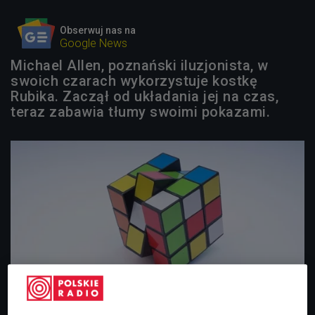
Obserwuj nas na
Google News
Michael Allen, poznański iluzjonista, w
swoich czarach wykorzystuje kostkę
Rubika. Zaczął od układania jej na czas,
teraz zabawia tłumy swoimi pokazami.
Kostka Rubika
Foto: Ababil Wings SS/Shutterstock.com