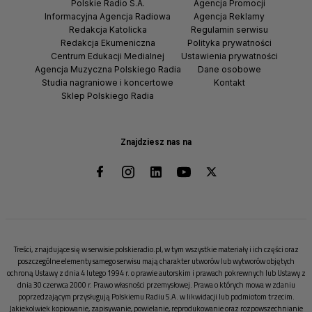
Polskie Radio S.A.
Agencja Promocji
Informacyjna Agencja Radiowa
Agencja Reklamy
Redakcja Katolicka
Regulamin serwisu
Redakcja Ekumeniczna
Polityka prywatności
Centrum Edukacji Medialnej
Ustawienia prywatności
Agencja Muzyczna Polskiego Radia
Dane osobowe
Studia nagraniowe i koncertowe
Kontakt
Sklep Polskiego Radia
Znajdziesz nas na
Treści, znajdujące się w serwisie polskieradio.pl, w tym wszystkie materiały i ich części oraz
poszczególne elementy samego serwisu mają charakter utworów lub wytworów objętych
ochroną Ustawy z dnia 4 lutego 1994 r. o prawie autorskim i prawach pokrewnych lub Ustawy z
dnia 30 czerwca 2000 r. Prawo własności przemysłowej. Prawa o których mowa w zdaniu
poprzedzającym przysługują Polskiemu Radiu S.A. w likwidacji lub podmiotom trzecim.
Jakiekolwiek kopiowanie, zapisywanie, powielanie, reprodukowanie oraz rozpowszechnianie