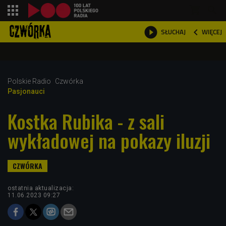
shopping_cart



WIĘCEJ
SŁUCHAJ

Polskie Radio
Czwórka
Pasjonauci
Kostka Rubika - z sali
wykładowej na pokazy iluzji
ostatnia aktualizacja:
11.06.2023 09:27