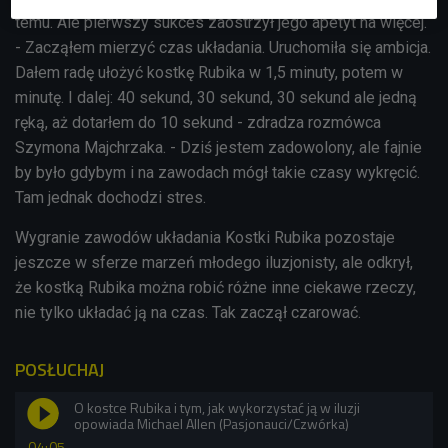
temu. Ale pierwszy sukces zaostrzył jego apetyt na więcej.
- Zacząłem mierzyć czas układania. Uruchomiła się ambicja.
Dałem radę ułożyć kostkę Rubika w 1,5 minuty, potem w
minutę. I dalej: 40 sekund, 30 sekund, 30 sekund ale jedną
ręką, aż dotarłem do 10 sekund - zdradza rozmówca
Szymona Majchrzaka. - Dziś jestem zadowolony, ale fajnie
by było gdybym i na zawodach mógł takie czasy wykręcić.
Tam jednak dochodzi stres.
Wygranie zawodów układania Kostki Rubika pozostaje
jeszcze w sferze marzeń młodego iluzjonisty, ale odkrył,
że kostką Rubika można robić różne inne ciekawe rzeczy,
nie tylko układać ją na czas. Tak zaczął czarować.
POSŁUCHAJ
O kostce Rubika i tym, jak wykorzystać ją w iluzji
opowiada Michael Allen (Pasjonauci/Czwórka)
04:05