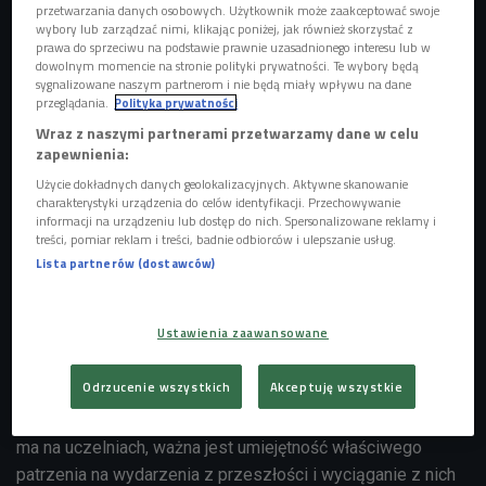
przetwarzania danych osobowych. Użytkownik może zaakceptować swoje
wybory lub zarządzać nimi, klikając poniżej, jak również skorzystać z
prawa do sprzeciwu na podstawie prawnie uzasadnionego interesu lub w
dowolnym momencie na stronie polityki prywatności. Te wybory będą
sygnalizowane naszym partnerom i nie będą miały wpływu na dane
przeglądania.
Polityka prywatności
Wraz z naszymi partnerami przetwarzamy dane w celu
zapewnienia:
Użycie dokładnych danych geolokalizacyjnych. Aktywne skanowanie
charakterystyki urządzenia do celów identyfikacji. Przechowywanie
informacji na urządzeniu lub dostęp do nich. Spersonalizowane reklamy i
treści, pomiar reklam i treści, badnie odbiorców i ulepszanie usług.
Zdjęcie ilustracyjne
Foto: Nejron Photo/Shutterstock.com
Lista partnerów (dostawców)
- Kierunkiem studiów najwłaściwszym do tego, by zostać
genealogiem wydaje się historia, ale to niepełne, bo w
Ustawienia zaawansowane
każdym kierunku studiów humanistycznych można znaleźć
elementy, które pozwolą być bardziej skutecznym jako
Odrzucenie wszystkich
Akceptuję wszystkie
genealog - tłumaczył Łukasz Karpecki. A jak przekonywał
Michał Gierszon, choć genealogii, jako kierunku studiów nie
ma na uczelniach, ważna jest umiejętność właściwego
patrzenia na wydarzenia z przeszłości i wyciąganie z nich