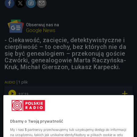
Obserwuj nas na
Google News
- Ciekawość, zacięcie, detektywistyczne i
cierpliwość – to cechy, bez których nie da
się być genealogiem – przekonują goście
Czwórki, genealogowie Marta Raczyńska-
Kruk, Michał Gierszon, Łukasz Karpecki.
1 plik
AUDIO


22'23
Jak zostać genealogiem i jak wygląda praca
przedstawicieli tego zawodu? (Dajesz radę/Czwórka)
Dbamy o Twoją prywatność
My i nasi
5
partnerzy przechowujemy lub uzyskujemy dostęp do informacji
na urządzeniu, takich jak unikalne identyfikatory w plikach cookie w celu