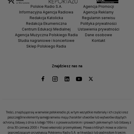
Polskie Radio S.A.
Agencja Promocji
Informacyjna Agencja Radiowa
Agencja Reklamy
Redakcja Katolicka
Regulamin serwisu
Redakcja Ekumeniczna
Polityka prywatności
Centrum Edukacji Medialnej
Ustawienia prywatności
Agencja Muzyczna Polskiego Radia
Dane osobowe
Studia nagraniowe i koncertowe
Kontakt
Sklep Polskiego Radia
Znajdziesz nas na
Treści, znajdujące się w serwisie polskieradio.pl, w tym wszystkie materiały i ich części oraz
poszczególne elementy samego serwisu mają charakter utworów lub wytworów objętych
ochroną Ustawy z dnia 4 lutego 1994 r. o prawie autorskim i prawach pokrewnych lub Ustawy z
dnia 30 czerwca 2000 r. Prawo własności przemysłowej. Prawa o których mowa w zdaniu
poprzedzającym przysługują Polskiemu Radiu S.A. w likwidacji lub podmiotom trzecim.