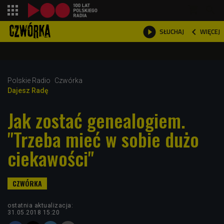
shopping_cart



WIĘCEJ
SŁUCHAJ

Polskie Radio
Czwórka
Dajesz Radę
Jak zostać genealogiem.
"Trzeba mieć w sobie dużo
ciekawości"
ostatnia aktualizacja:
31.05.2018 15:20