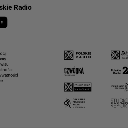
lskie Radio
re
ocji
amy
rwisu
atności
ywatności
we