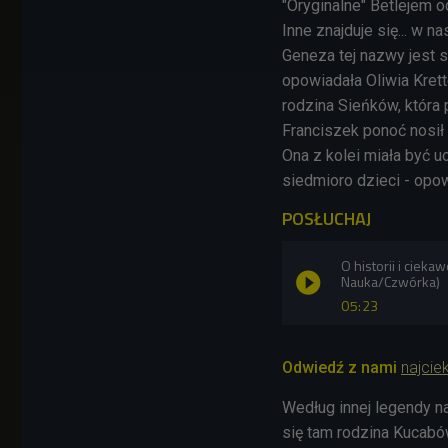
"Oryginalne" Betlejem o
Inne znajduje się... w 
Geneza tej nazwy jest s
opowiadała Oliwia Krett
rodzina Sieńków, która
Franciszek ponoć nosił 
Ona z kolei miała być u
siedmioro dzieci - opow
POSŁUCHAJ
O historii i ciek
Nauka/Czwórka)
05:23
Odwiedź z nami
najcie
Według innej legendy 
się tam rodzina Kucabó