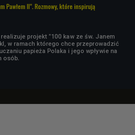
em Pawłem II". Rozmowy, które inspirują
 realizuje projekt "100 kaw ze św. Janem
ykl, w ramach którego chce przeprowadzić
czaniu papieża Polaka i jego wpływie na
h osób.