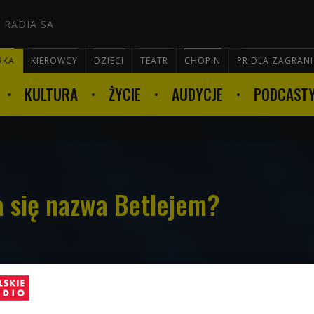
 RADIA SA
RKA
KIEROWCY
DZIECI
TEATR
CHOPIN
PR DLA ZAGRAN
KULTURA
ŻYCIE
AUDYCJE
PODCAST

a się nazwa Betlejem?
e jest w zachodniej części Judei w
yńskiej. Z języka hebrajskiego słowo
za "dom chleba", po arabsku zaś - "dom