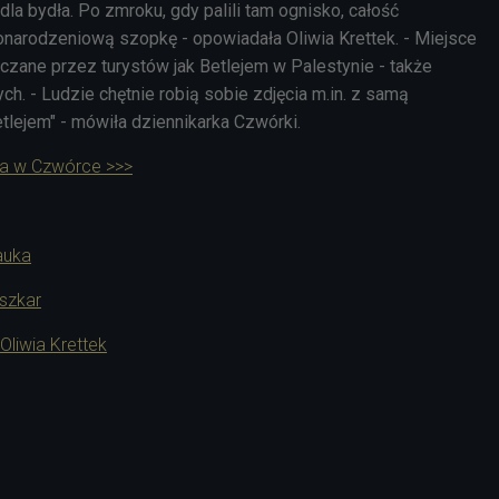
la bydła. Po zmroku, gdy palili tam ognisko, całość
narodzeniową szopkę - opowiadała Oliwia Krettek. - Miejsce
zczane przez turystów jak Betlejem w Palestynie - także
h. - Ludzie chętnie robią sobie zdjęcia m.in. z samą
tlejem" - mówiła dziennikarka Czwórki.
ta w Czwórce >>>
auka
szkar
Oliwia Krettek
1