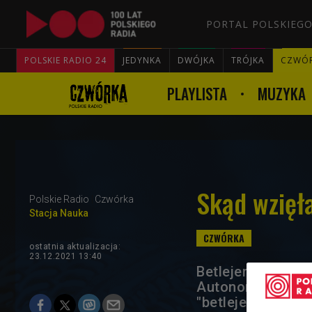
PORTAL POLSKIEGO
POLSKIE RADIO 24
JEDYNKA
DWÓJKA
TRÓJKA
CZWÓ
PLAYLISTA
MUZYKA
Skąd wzięł
Polskie Radio
Czwórka
Stacja Nauka
ostatnia aktualizacja:
23.12.2021 13:40
Betlejem położon
Autonomii Palest
"betlejem" oznac