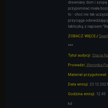
drewniany dom i szopę d
przypominać miała bożo
to - choć nie tak uczęs
przyciąga odwiedzającyc
tabliczką z napisem "Be
ZOBACZ WIĘCEJ
Świę
***
Tytuł audycji:
Stacja N
Prowadzi:
Weronika Pu
Materiał przygotował:
Data emisji:
23.12
.202
Godzina emisji:
12.45
kd