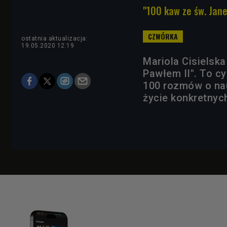
"100 kaw ze św. Jan
ostatnia aktualizacja:
19.05.2020 12:19
Mariola Cisielska
Pawłem II". To c
100 rozmów o nau
życie konkretnyc