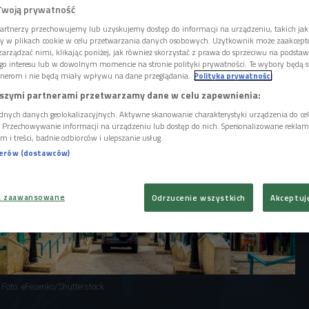
dobnie właśnie z tradycji rolniczych
Twoją prywatność
 miejscem wzięła się więc jego nazwa.
artnerzy przechowujemy lub uzyskujemy dostęp do informacji na urządzeniu, takich jak
ory w plikach cookie w celu przetwarzania danych osobowych. Użytkownik może zaakcep
arządzać nimi, klikając poniżej, jak również skorzystać z prawa do sprzeciwu na podsta
go interesu lub w dowolnym momencie na stronie polityki prywatności. Te wybory będą 
nerom i nie będą miały wpływu na dane przeglądania.
Polityka prywatności
szymi partnerami przetwarzamy dane w celu zapewnienia:
dnych danych geolokalizacyjnych. Aktywne skanowanie charakterystyki urządzenia do ce
i. Przechowywanie informacji na urządzeniu lub dostęp do nich. Spersonalizowane reklamy 
m i treści, badnie odbiorców i ulepszanie usług.
nerów (dostawców)
a zaawansowane
Odrzucenie wszystkich
Akceptuj
Foto: eFesenko/Shutterstock