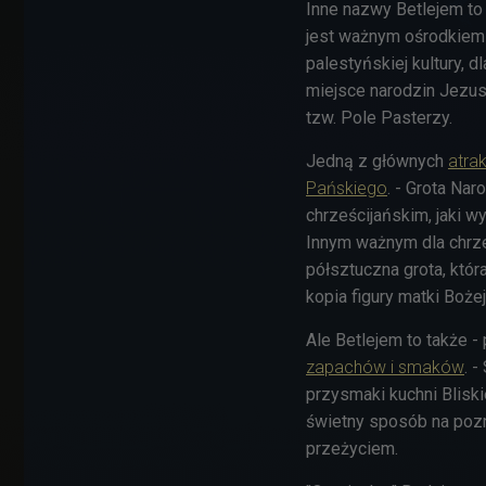
Inne nazwy Betlejem to
jest w
ażnym ośrodkiem p
palestyńskiej kultury, 
miejsce narodzin Jezusa
tzw. Pole Pasterzy.
Jedną z głównych
atra
Pańskiego
. - Grota Na
chrześcijańskim, jaki w
Innym ważnym dla chrze
półsztuczna grota, któr
kopia figury matki Boże
Ale Betlejem to także -
zapachów i smaków
. -
przysmaki kuchni Blisk
świetny sposób na pozn
przeżyciem.