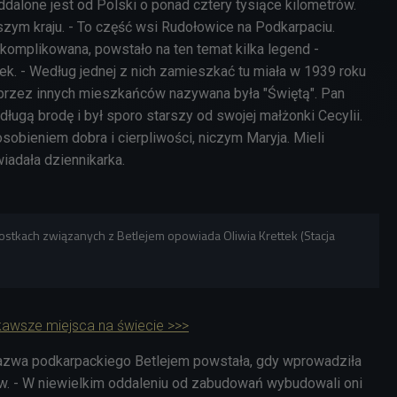
ddalone jest od Polski o ponad cztery tysiące kilometrów.
naszym kraju. - To część wsi Rudołowice na Podkarpaciu.
komplikowana, powstało na ten temat kilka legend -
ek. - Według jednej z nich zamieszkać tu miała w 1939 roku
 przez innych mieszkańców nazywana była "Świętą". Pan
długą brodę i był sporo starszy od swojej małżonki Cecylii.
osobieniem dobra i cierpliwości, niczym Maryja. Mieli
iadała dziennikarka.
awostkach związanych z Betlejem opowiada Oliwia Krettek (Stacja
kawsze miejsca na świecie >>>
nazwa podkarpackiego Betlejem powstała, gdy wprowadziła
w. - W niewielkim oddaleniu od zabudowań wybudowali oni