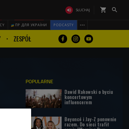
shopping_cart


SŁUCHAJ

ICY
ПР ДЛЯ УКРАЇНИ
PODCASTY
Y
ZESPÓŁ
POPULARNE
Dawid Rakowski o byciu
koncertowym
influencerem
Beyoncé i Jay-Z ponownie
razem. Do sieci trafił