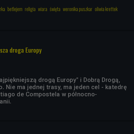
rka
betlejem
religia
wiara
święta
weronika puszkar
oliwia krettek
jsza droga Europy
ajpiękniejszą drogą Europy" i Dobrą Drogą,
. Nie ma jednej trasy, ma jeden cel - katedrę
ntiago de Compostela w północno-
nii.