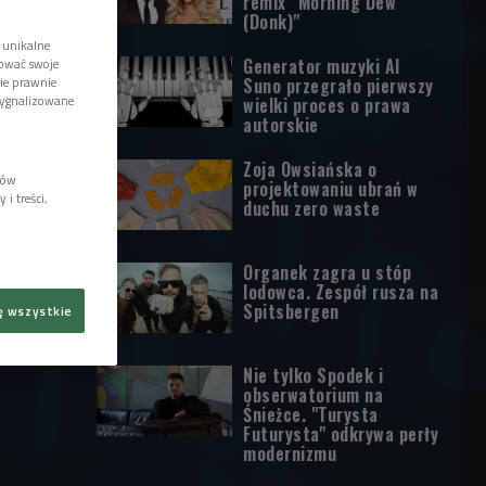
remix "Morning Dew
(Donk)"
 unikalne
Generator muzyki AI
tować swoje
Suno przegrało pierwszy
wie prawnie
sygnalizowane
wielki proces o prawa
autorskie
Zoja Owsiańska o
lów
projektowaniu ubrań w
i treści,
duchu zero waste
Organek zagra u stóp
lodowca. Zespół rusza na
Spitsbergen
ę wszystkie
Nie tylko Spodek i
obserwatorium na
Śnieżce. "Turysta
Futurysta" odkrywa perły
modernizmu