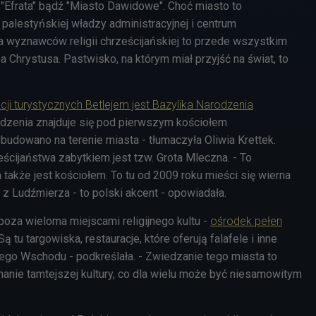
 "Efrata" bądź "Miasto Dawidowe". Choć miasto to
alestyńskiej władzy administracyjnej i centrum
dla wyznawców religii chrześcijańskiej to przede wszystkim
 Chrystusa. Pastwisko, na którym miał przyjść na świat, to
kcji turystycznych Betlejem jest Bazylika Narodzenia
rodzenia znajduje się pod pierwszym kościołem
ybudowano na terenie miasta - tłumaczyła Oliwia Krettek.
ścijaństwa zabytkiem jest tzw. Grota Mleczna. - To
a także jest kościołem. To tu od 2009 roku mieści się wierna
j z Ludźmierza - to polski akcent - opowiadała.
 poza wieloma miejscami religijnego kultu -
ośrodek pełen
 Są tu targowiska, restauracje, które oferują falafele i inne
iego Wschodu - podkreślała. - Zwiedzanie tego miasta to
anie tamtejszej kultury, co dla wielu może być niesamowitym