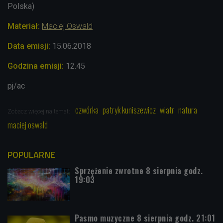
Polska)
Materiał:
Maciej Oswald
Data emisji:
15.
06.
2018
Godzina emisji:
12.45
pj/ac
czwórka
patryk kuniszewicz
wiatr
natura
Zobacz więcej na temat:
maciej oswald
POPULARNE
Sprzężenie zwrotne 8 sierpnia godz.
19:03
Pasmo muzyczne 8 sierpnia godz. 21:01