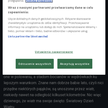
przeglądania.
Polityka prywatności
Wraz z naszymi partnerami przetwarzamy dane w celu
zapewnienia:
Użycie dokładnych danych geolokalizacyjnych. Aktywne skanowanie
charakterystyki urządzenia do celów identyfikacji. Przechowywanie
informacji na urządzeniu lub dostęp do nich. Spersonalizowane reklamy i
treści, pomiar reklam i treści, badnie odbiorców i ulepszanie usług.
Lista partnerów (dostawców)
W zeszłym roku 70 procent farm wiatrowych przyniosło starty
Foto:
Stockr/Shutterstock.com
Ustawienia zaawansowane
Ruch powietrza powoduje różnica ciśnienia, która czasami
jest spowodowana różnicą temperatur, a czasami różnicą w
Odrzucenie wszystkich
Akceptuję wszystkie
kształcie powierzchni gruntu.
Niektóre ptaki wykorzystują
świetnie prądy powietrza do szybowania. Sępom pomagają
one w polowaniu, a stadom bocianów w wędrówkach ku
lepszym warunkom. Znane nam dobrze babie lato, czyli nici
przędne niektórych pająków, są unoszone przez wiatr,
niekiedy nawet na odległość kilkuset kilometrów. Nic więc
dziwnego, że wiatr ma swoje święto: Światowy Dzień
Wiatru.