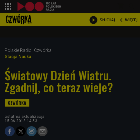
shopping_cart



WIĘCEJ
SŁUCHAJ

Polskie Radio
Czwórka
Stacja Nauka
Światowy Dzień Wiatru.
Zgadnij, co teraz wieje?
ostatnia aktualizacja:
15.06.2018 14:53