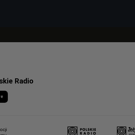
lskie Radio
re
ocji