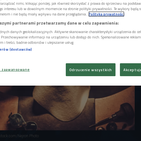
hirurgiczną precyzją. Jak z
arządzać nimi, klikając poniżej, jak również skorzystać z prawa do sprzeciwu na podsta
 wygląda praca z pięknymi przedmiotami i
go interesu lub w dowolnym momencie na stronie polityki prywatności. Te wybory będą 
 się opatrzeć?
nerom i nie będą miały wpływu na dane przeglądania.
Polityka prywatności
szymi partnerami przetwarzamy dane w celu zapewnienia:
dnych danych geolokalizacyjnych. Aktywne skanowanie charakterystyki urządzenia do ce
i. Przechowywanie informacji na urządzeniu lub dostęp do nich. Spersonalizowane reklamy 
m i treści, badnie odbiorców i ulepszanie usług.
nerów (dostawców)
a zaawansowane
Odrzucenie wszystkich
Akceptuj
rstock.com/Nejron Photo