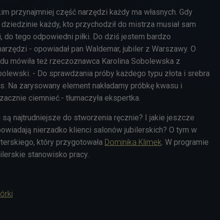
skim przynajmniej część narzędzi każdy ma własnych. Gdy
 dziedzinie każdy, kto przychodził do mistrza musiał sam
, do tego odpowiedni piłki. Do dziś jestem bardzo
arzędzi - opowiadał pan Waldemar, jubiler z Warszawy. O
odu mówiła też rzeczoznawca Karolina Sobolewska z
bolewski. - Do sprawdzania próby każdego typu złota i srebra
as. Na zarysowany element nakładamy próbkę kwasu i
zacznie ciemnieć.- tłumaczyła ekspertka.
i są najtrudniejsze do stworzenia ręcznie? I jakie jeszcze
owiadają nierzadko klienci salonów jubilerskich? O tym w
rterskiego, który przygotowała
Dominika Klimek
. W programie
bilerskie stanowisko pracy.
órki