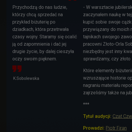
Przychodzą do nas ludzie,
- W warsztacie jubiler
którzy chcą sprzedać na
zaczynałem naukę w tej
przykład biżuterię po
kupić sobie swoje cążki
dziadkach, która przetrwała
przywiązany do moich n
czasy wojny. Staramy się ocalić
tajnikach swojego zaw
ją od zapomnienia i dać jej
pracowni Złoto-Orla So
drugie życie, by dalej cieszyła
niezbędny jest inny kw
oczy swoim pięknem.
sprawdzamy, czy złoto 
Które elementy biżuteri
wzruszające historie op
K.Sobolewska
nagraniu materiału repo
zajrzeliśmy także na ju
***
Tytuł audycji:
Czat Czw
Prowadzi:
Piotr Firan