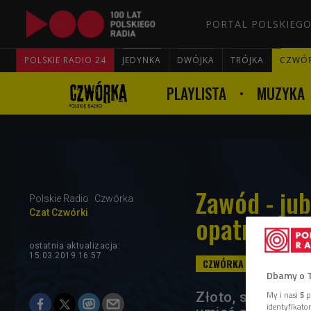
PORTAL POLSKIEGO
POLSKIE RADIO 24
JEDYNKA
DWÓJKA
TRÓJKA
CZWÓ
PLAYLISTA
MUZYKA
Zawód - jub
Polskie Radio
Czwórka
Czat Czwórki
opatrzeć?
ostatnia aktualizacja:
15.03.2019 16:57
Dbamy o 
My i nasi
5
p
Złoto, srebro, ka
identyfikat