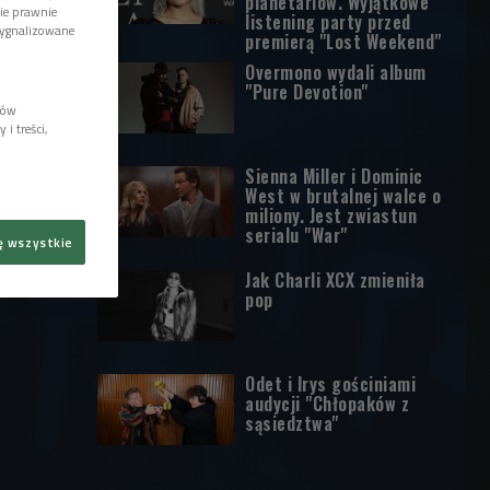
planetariów. Wyjątkowe
wie prawnie
listening party przed
sygnalizowane
premierą "Lost Weekend"
Overmono wydali album
"Pure Devotion"
lów
i treści,
Sienna Miller i Dominic
West w brutalnej walce o
miliony. Jest zwiastun
serialu "War"
ę wszystkie
Jak Charli XCX zmieniła
pop
Odet i Irys gościniami
audycji "Chłopaków z
sąsiedztwa"