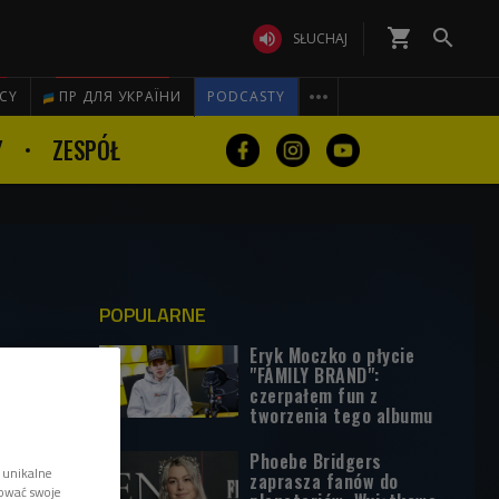
shopping_cart


SŁUCHAJ

ICY
ПР ДЛЯ УКРАЇНИ
PODCASTY
Y
ZESPÓŁ
POPULARNE
Eryk Moczko o płycie
"FAMILY BRAND":
czerpałem fun z
tworzenia tego albumu
Phoebe Bridgers
 unikalne
zaprasza fanów do
tować swoje