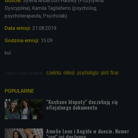
Goście:
Sylwia Anderson-Hanney (Pozytywna
Dyscyplina), Kamila Tagliaferro (psycholog,
psychoterapeuta, Psycholab)
Data emisji:
21
.08.2019
Godzina emisji:
15
.09
kul
czwórka
miłość
psychologia
piotr firan
Zobacz więcej na temat:
POPULARNE
"Kochane kłopoty" doczekają się
oficjalnego dokumentu
Amelie Lens i Angèle w duecie. Numer
"run" już dostępny