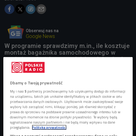
Obserwuj nas na
Google News
W programie sprawdzimy m.in., ile kosztuje
montaż bagażnika samochodowego w
aucie i czy każdy samochód nadaje się do
tego, by to zrobić.
Dbamy o Twoją prywatność
My i nasi
5
partnerzy przechowujemy lub uzyskujemy dostęp do informacji
na urządzeniu, takich jak unikalne identyfikatory w plikach cookie w celu
przetwarzania danych osobowych. Użytkownik może zaakceptować swoje
wybory lub zarządzać nimi, klikając poniżej, jak również skorzystać z
prawa do sprzeciwu na podstawie prawnie uzasadnionego interesu lub w
dowolnym momencie na stronie polityki prywatności. Te wybory będą
sygnalizowane naszym partnerom i nie będą miały wpływu na dane
przeglądania.
Polityka prywatności
Wraz z naszymi partnerami przetwarzamy dane w celu