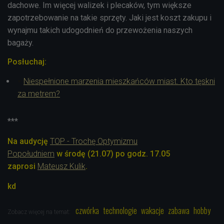
dachowe. Im więcej walizek i plecaków, tym większe
zapotrzebowanie na takie sprzęty. Jaki jest koszt zakupu i
wynajmu takich udogodnień do przewożenia naszych
bagaży.
Posłuchaj:
Niespełnione marzenia mieszkańców miast. Kto tęskni
za metrem?
***
Na audycję
TOP - Trochę Optymizmu
Popołudniem
w środę (21.07) po godz. 17.05
zaprosi
Mateusz Kulik
.
kd
czwórka
technologie
wakacje
zabawa
hobby
Zobacz więcej na temat: