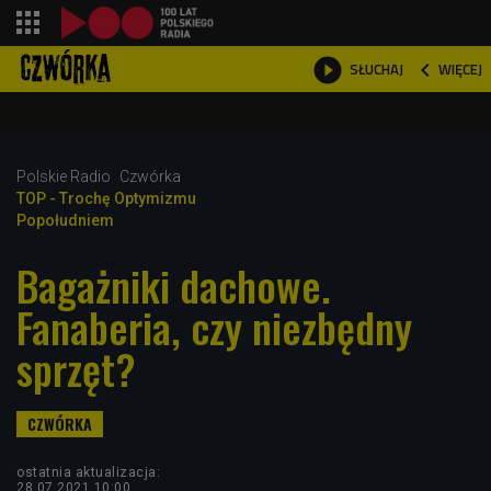
shopping_cart



WIĘCEJ
SŁUCHAJ

Polskie Radio
Czwórka
TOP - Trochę Optymizmu
Popołudniem
Bagażniki dachowe.
Fanaberia, czy niezbędny
sprzęt?
ostatnia aktualizacja:
28.07.2021 10:00