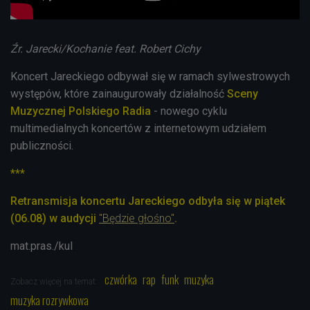
Źr. Jarecki/Kochanie feat. Robert Cichy
Koncert Jareckiego odbywał się w ramach sylwestrowych
występów, które zainaugurowały działalność
Sceny
Muzycznej Polskiego Radia
- nowego cyklu
multimedialnych koncertów z internetowym udziałem
publiczności.
***
Retransmisja koncertu Jareckiego odbyła się w piątek
(06.08) w audycji
"Będzie głośno"
.
mat.pras./kul
czwórka
rap
funk
muzyka
Zobacz więcej na temat:
muzyka rozrywkowa