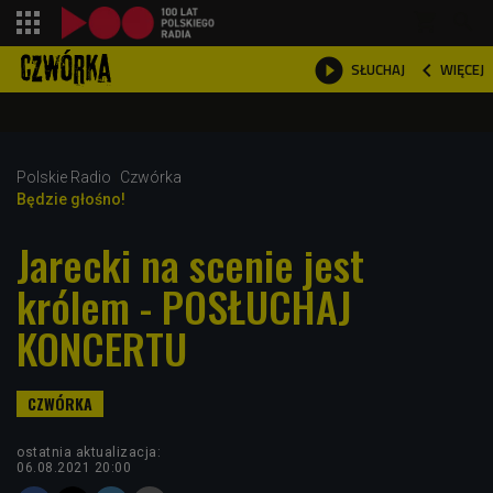
shopping_cart



WIĘCEJ
SŁUCHAJ

Polskie Radio
Czwórka
Będzie głośno!
Jarecki na scenie jest
królem - POSŁUCHAJ
KONCERTU
ostatnia aktualizacja:
06.08.2021 20:00