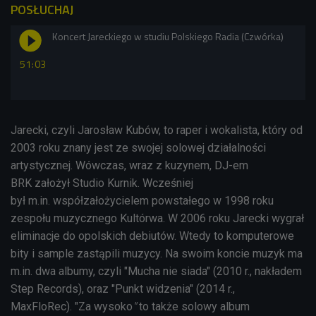
POSŁUCHAJ
Koncert Jareckiego w studiu Polskiego Radia (Czwórka)
51:03
Jarecki, czyli Jarosław Kubów, to raper i wokalista, który od
2003 roku znany jest ze swojej solowej działalności
artystycznej. Wówczas,
wraz z kuzynem, DJ-em
BRK
założył Studio Kurnik.
Wcześniej
był m.in.
współzałożycielem powstałego w 1998 roku
zespołu muzycznego Kultórwa.
W 2006 roku Jarecki wygrał
eliminacje do opolskich debiutów. Wtedy to komputerowe
bity i sample zastąpili muzycy.
Na swoim koncie muzyk ma
m.in. dwa albumy, czyli "Mucha nie siada" (
2010 r., nakładem
Step Records),
oraz
"
Punkt widzenia" (
2014 r.,
MaxFloRec)
.
"
Za wysoko
"
to także solowy album