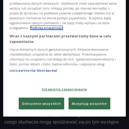
przetwarzania danych osobowych. Użytkownik może zaakceptować swoje
wybory lub zarządzać nimi, klikając poniżej, jak również skorzystać z
Jarecki
Foto: Cezary Piwowarski/Polskie Radio
prawa do sprzeciwu na podstawie prawnie uzasadnionego interesu lub w
dowolnym momencie na stronie polityki prywatności. Te wybory będą
sygnalizowane naszym partnerom i nie będą miały wpływu na dane
przeglądania.
Polityka prywatności
Wraz z naszymi partnerami przetwarzamy dane w celu
zapewnienia:
Użycie dokładnych danych geolokalizacyjnych. Aktywne skanowanie
charakterystyki urządzenia do celów identyfikacji. Przechowywanie
informacji na urządzeniu lub dostęp do nich. Spersonalizowane reklamy i
treści, pomiar reklam i treści, badnie odbiorców i ulepszanie usług.
Lista partnerów (dostawców)
Ustawienia zaawansowane
GrubSon, BRK i Jarecki ponownie zagrali w Czwórce
Odrzucenie wszystkich
Akceptuję wszystkie
Funkowe brzmienie, pozytywna energia na scenie to to,
czego słuchacze mogą spodziewać się po tym występie.