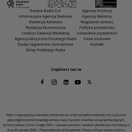
Polskie Radio S.A.
Agencja Promocji
Informacyjna Agencja Radiowa
Agencja Reklamy
Redakcja Katolicka
Regulamin serwisu
Redakcja Ekumeniczna
Polityka prywatności
Centrum Edukacji Medialnej
Ustawienia prywatności
Agencja Muzyczna Polskiego Radia
Dane osobowe
Studia nagraniowe i koncertowe
Kontakt
Sklep Polskiego Radia
Znajdziesz nas na
Treści, znajdujące się w serwisie polskieradio.pl, w tym wszystkie materiały i ich części oraz
poszczególne elementy samego serwisu mają charakter utworów lub wytworów objętych
ochroną Ustawy z dnia 4 lutego 1994 r. o prawie autorskim i prawach pokrewnych lub Ustawy z
dnia 30 czerwca 2000 r. Prawo własności przemysłowej. Prawa o których mowa w zdaniu