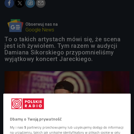
Obserwuj nas na
Google News
To o takich artystach mówi się, że scena
jest ich żywiołem. Tym razem w audycji
Damiana Sikorskiego przypomnieliśmy
wyjątkowy koncert Jareckiego.
Dbamy o Twoją prywatność
My i nasi
5
partnerzy przechowujemy lub uzyskujemy dostęp do informacji
na urządzeniu, takich jak unikalne identyfikatory w plikach cookie w celu