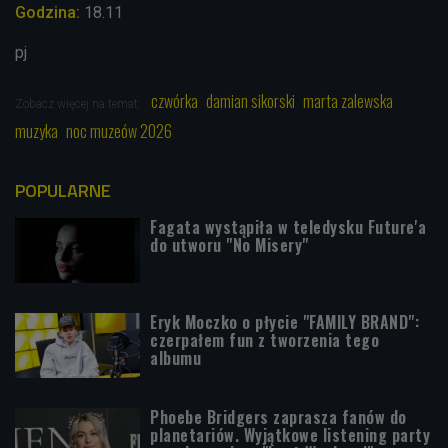
Godzina:
18.11
pj
czwórka
damian sikorski
marta zalewska
Zobacz więcej na temat:
muzyka
noc muzeów 2026
POPULARNE
Fagata wystąpiła w teledysku Future'a
do utworu "No Misery"
Eryk Moczko o płycie "FAMILY BRAND":
czerpałem fun z tworzenia tego
albumu
Phoebe Bridgers zaprasza fanów do
planetariów. Wyjątkowe listening party