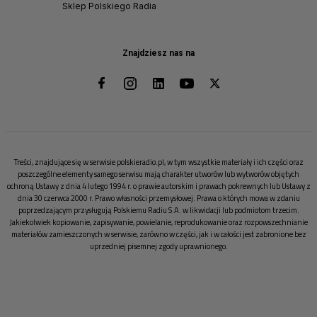
Sklep Polskiego Radia
Znajdziesz nas na
Treści, znajdujące się w serwisie polskieradio.pl, w tym wszystkie materiały i ich części oraz
poszczególne elementy samego serwisu mają charakter utworów lub wytworów objętych
ochroną Ustawy z dnia 4 lutego 1994 r. o prawie autorskim i prawach pokrewnych lub Ustawy z
dnia 30 czerwca 2000 r. Prawo własności przemysłowej. Prawa o których mowa w zdaniu
poprzedzającym przysługują Polskiemu Radiu S.A. w likwidacji lub podmiotom trzecim.
Jakiekolwiek kopiowanie, zapisywanie, powielanie, reprodukowanie oraz rozpowszechnianie
materiałów zamieszczonych w serwisie, zarówno w części, jak i w całości jest zabronione bez
uprzedniej pisemnej zgody uprawnionego.