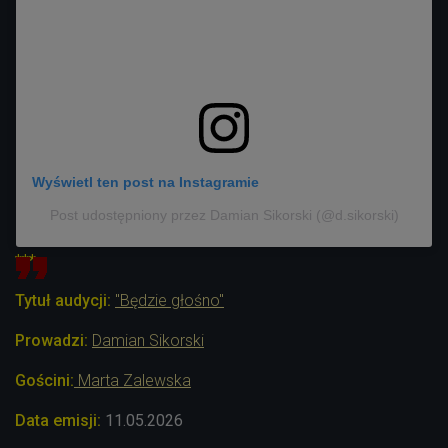
Wyświetl ten post na Instagramie
Post udostępniony przez Damian Sikorski (@d.sikorski)
***
Tytuł audycji:
"Będzie głośno"
Prowadzi:
Damian Sikorski
Gościni:
Marta Zalewska
Data emisji:
11.05.2026