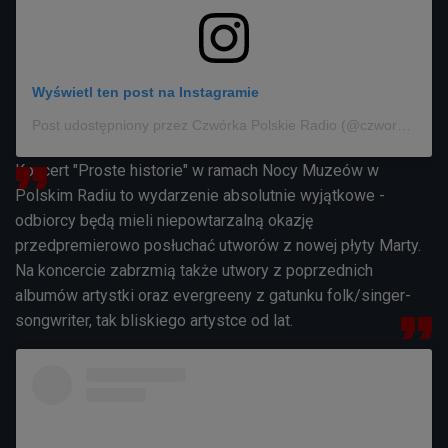
Wyświetl ten post na Instagramie
Post udostępniony przez Czwórka Polskie Radio (@czworka_polskieradio)
Koncert "Proste historie" w ramach Nocy Muzeów w
Polskim Radiu to wydarzenie absolutnie wyjątkowe -
odbiorcy będą mieli niepowtarzalną okazję
przedpremierowo posłuchać utworów z nowej płyty Marty.
Na koncercie zabrzmią także utwory z poprzednich
albumów artystki oraz evergreeny z gatunku folk/singer-
songwriter, tak bliskiego artystce od lat.