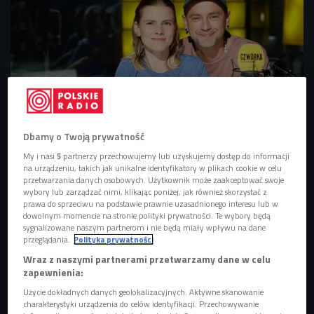
Dbamy o Twoją prywatność
Marta Zalewska i prowadzący audycję Damian Sikorski
Foto: PR/Piotr
My i nasi
5
partnerzy przechowujemy lub uzyskujemy dostęp do informacji
Podlewski
na urządzeniu, takich jak unikalne identyfikatory w plikach cookie w celu
przetwarzania danych osobowych. Użytkownik może zaakceptować swoje
"Proste historie" SOLO ACT TOUR to autorski koncert Marty
wybory lub zarządzać nimi, klikając poniżej, jak również skorzystać z
Zalewskiej promujący jej nadchodzący, najnowszy solowy
prawa do sprzeciwu na podstawie prawnie uzasadnionego interesu lub w
dowolnym momencie na stronie polityki prywatności. Te wybory będą
album, wydawany w roku w którym artystka świętuje 30-
sygnalizowane naszym partnerom i nie będą miały wpływu na dane
lecie pracy artystycznej. Marta Zalewska jest wokalistką i
przeglądania.
Polityka prywatności
multiinstrumentalistką oraz kompozytorką i autorką
Wraz z naszymi partnerami przetwarzamy dane w celu
zapewnienia:
tekstów. Fani mówią o niej "kobieta-petarda", "przezdolna
multiinstrumentalistka", "ogień na scenie".
Użycie dokładnych danych geolokalizacyjnych. Aktywne skanowanie
charakterystyki urządzenia do celów identyfikacji. Przechowywanie