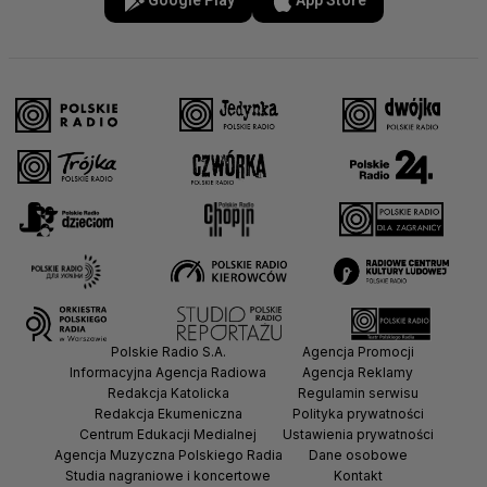
Google Play
App Store
Polskie Radio S.A.
Agencja Promocji
Informacyjna Agencja Radiowa
Agencja Reklamy
Redakcja Katolicka
Regulamin serwisu
Redakcja Ekumeniczna
Polityka prywatności
Centrum Edukacji Medialnej
Ustawienia prywatności
Agencja Muzyczna Polskiego Radia
Dane osobowe
Studia nagraniowe i koncertowe
Kontakt