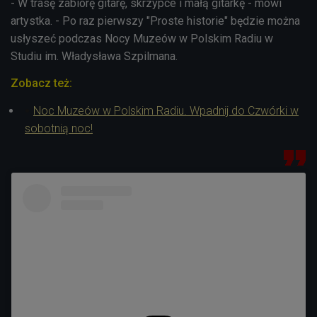
- W trasę zabiorę gitarę, skrzypce i małą gitarkę - mówi
artystka. - Po raz pierwszy "Proste historie" będzie można
usłyszeć podczas Nocy Muzeów w Polskim Radiu w
Studiu im. Władysława Szpilmana.
Zobacz też:
Noc Muzeów w Polskim Radiu. Wpadnij do Czwórki w
sobotnią noc!