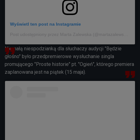
Wyświetl ten post na Instagramie
Post udostępniony przez Marta Zalewska (@martazalewska_music)
Niemałą niespodzianką dla słuchaczy audycji "Będzie
głośno" było przedpremierowe wysłuchanie singla
promującego "Proste historie" pt. "Ogień", którego premiera
zaplanowana jest na piątek (15 maja).