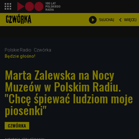
shopping_cart



WIĘCEJ
SŁUCHAJ

Polskie Radio
Czwórka
Będzie głośno!
Marta Zalewska na Nocy
Muzeów w Polskim Radiu.
"Chcę śpiewać ludziom moje
piosenki"