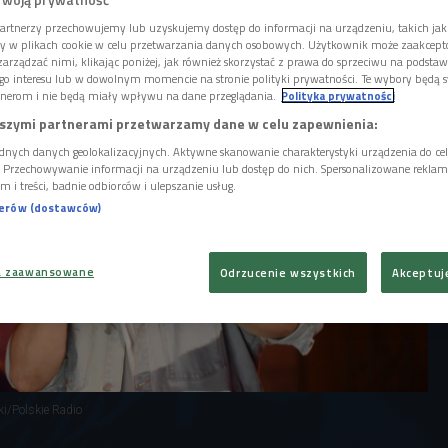
zem w audycji Damiana Sikorskiego
wyjątkowy koncert Jareckiego.
artnerzy przechowujemy lub uzyskujemy dostęp do informacji na urządzeniu, takich jak
ory w plikach cookie w celu przetwarzania danych osobowych. Użytkownik może zaakcep
arządzać nimi, klikając poniżej, jak również skorzystać z prawa do sprzeciwu na podsta
go interesu lub w dowolnym momencie na stronie polityki prywatności. Te wybory będą 
nerom i nie będą miały wpływu na dane przeglądania.
Polityka prywatności
szymi partnerami przetwarzamy dane w celu zapewnienia:
dnych danych geolokalizacyjnych. Aktywne skanowanie charakterystyki urządzenia do ce
i. Przechowywanie informacji na urządzeniu lub dostęp do nich. Spersonalizowane reklamy 
m i treści, badnie odbiorców i ulepszanie usług.
nerów (dostawców)
a zaawansowane
Odrzucenie wszystkich
Akceptuj
ki/Polskie Radio