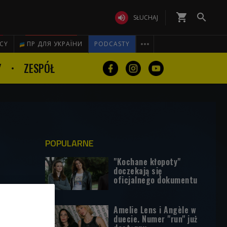
shopping_cart


SŁUCHAJ

ICY
ПР ДЛЯ УКРАЇНИ
PODCASTY
Y
ZESPÓŁ
POPULARNE
"Kochane kłopoty"
doczekają się
oficjalnego dokumentu
Amelie Lens i Angèle w
duecie. Numer "run" już