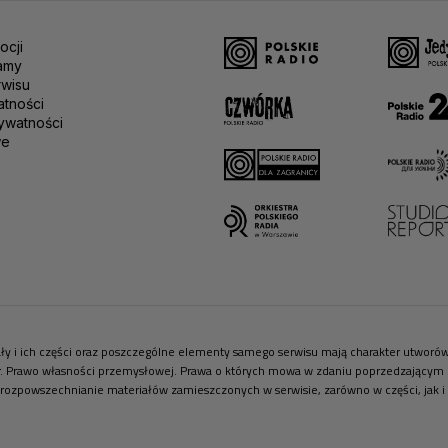
ocji
amy
rwisu
atności
ywatności
we
riały i ich części oraz poszczególne elementy samego serwisu mają charakter utwor
r. Prawo własności przemysłowej. Prawa o których mowa w zdaniu poprzedzającym pr
 rozpowszechnianie materiałów zamieszczonych w serwisie, zarówno w części, jak i