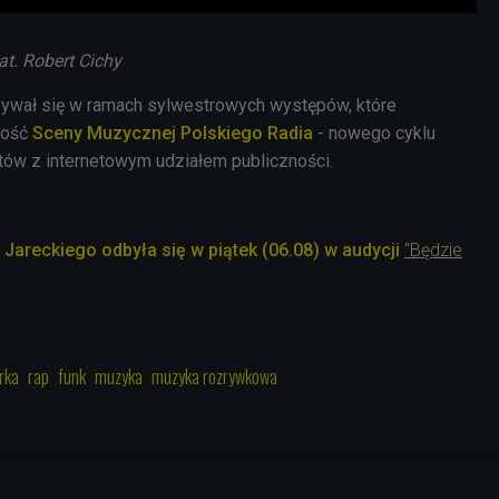
at. Robert Cichy
bywał się w ramach sylwestrowych występów, które
ność
Sceny Muzycznej Polskiego Radia
- nowego cyklu
tów z internetowym udziałem publiczności.
 Jareckiego odbyła się w piątek (06.08) w audycji
"Będzie
rka
rap
funk
muzyka
muzyka rozrywkowa