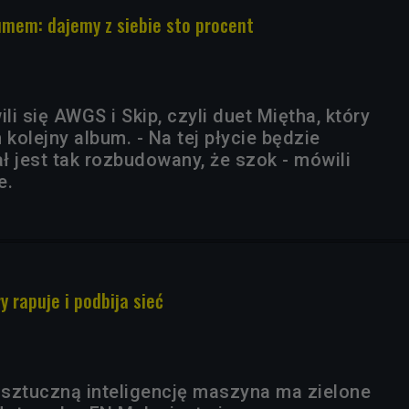
mem: dajemy z siebie sto procent
i się AWGS i Skip, czyli duet Miętha, który
olejny album. - Na tej płycie będzie
ł jest tak rozbudowany, że szok - mówili
e.
y rapuje i podbija sieć
sztuczną inteligencję maszyna ma zielone