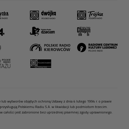
ów lub wytworów objętych ochroną Ustawy z dnia 4 lutego 1994 r. o prawie
zysługują Polskiemu Radiu S.A. w likwidacji lub podmiotom trzecim.
 w całości jest zabronione bez uprzedniej pisemnej zgody uprawnionego.