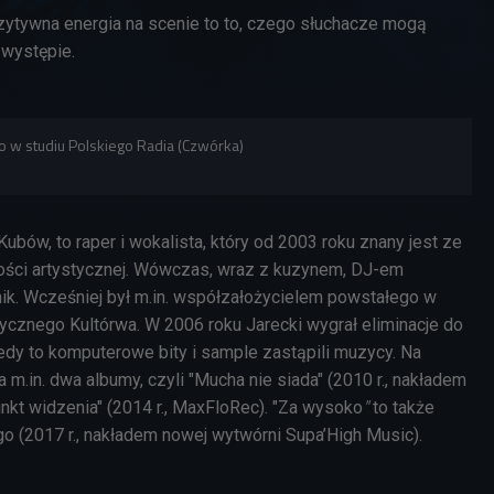
ytywna energia na scenie to to, czego słuchacze mogą
 występie.
o w studiu Polskiego Radia (Czwórka)
Kubów, to raper i wokalista, który od 2003 roku znany jest ze
ności artystycznej. Wówczas,
wraz z kuzynem, DJ-em
nik.
Wcześniej był m.in.
współzałożycielem powstałego w
ycznego Kultórwa.
W 2006 roku Jarecki wygrał eliminacje do
edy to komputerowe bity i sample zastąpili muzycy.
Na
.in. dwa albumy, czyli "Mucha nie siada" (
2010 r., nakładem
nkt widzenia" (
2014 r., MaxFloRec)
.
"
Za wysoko
"
to także
o (2017 r., nakładem nowej wytwórni Supa’High Music).