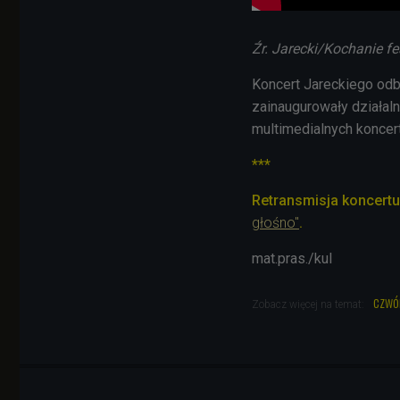
Źr. Jarecki/Kochanie fe
Koncert Jareckiego od
zainaugurowały działal
multimedialnych koncer
***
Retransmisja koncertu
głośno"
.
mat.pras./kul
czwó
Zobacz więcej na temat: