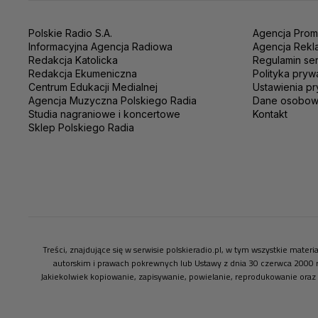
Polskie Radio S.A.
Agencja Prom
Informacyjna Agencja Radiowa
Agencja Rekl
Redakcja Katolicka
Regulamin se
Redakcja Ekumeniczna
Polityka pryw
Centrum Edukacji Medialnej
Ustawienia pr
Agencja Muzyczna Polskiego Radia
Dane osobo
Studia nagraniowe i koncertowe
Kontakt
Sklep Polskiego Radia
Treści, znajdujące się w serwisie polskieradio.pl, w tym wszystkie mate
autorskim i prawach pokrewnych lub Ustawy z dnia 30 czerwca 2000 
Jakiekolwiek kopiowanie, zapisywanie, powielanie, reprodukowanie oraz