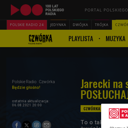
PORTAL POLSKIEGO
POLSKIE RADIO 24
JEDYNKA
DWÓJKA
TRÓJKA
CZWÓ
PLAYLISTA
MUZYKA
Jarecki na 
Polskie Radio
Czwórka
Będzie głośno!
POSŁUCHA
ostatnia aktualizacja:
06.08.2021 20:00
To o takich artys
Dbamy o 