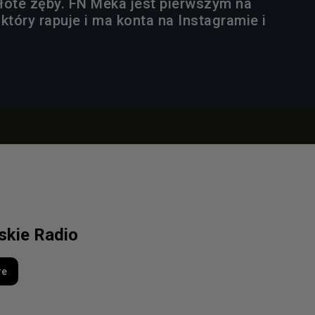
złote zęby. FN Meka jest pierwszym na
który rapuje i ma konta na Instagramie i
lskie Radio
re