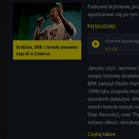
Funkowe brzmienie, poz
spodziewać się po tym
POSŁUCHAJ
Koncert Jareckieg
GrubSon, BRK i Jarecki ponownie
51:03
zagrali w Czwórce
Jarecki, czyli Jarosław 
swojej solowej działal
BRK
założył Studio Kur
1998 roku zespołu muz
opolskich debiutów. Wt
swoim koncie muzyk ma m
Step Records),
oraz
"
Pu
solowy album Jareckieg
Czytaj także: