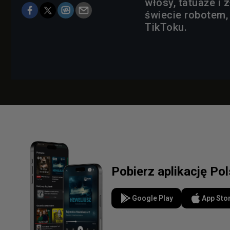
włosy, tatuaże i 
świecie robotem, 
TikToku.
Pobierz aplikację Po
Google Play
App Sto