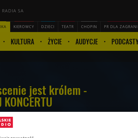
 RADIA SA
RKA
KIEROWCY
DZIECI
TEATR
CHOPIN
PR DLA ZAGRAN
KULTURA
ŻYCIE
AUDYCJE
PODCAST

scenie jest królem -
J KONCERTU
tach mówi się, że scena jest ich
Twoją prywatność