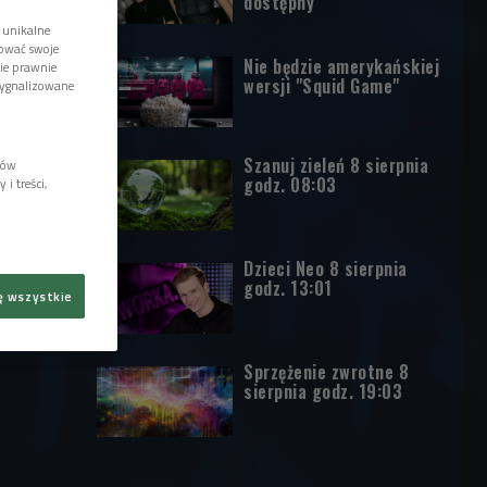
dostępny
 unikalne
tować swoje
Nie będzie amerykańskiej
wie prawnie
wersji "Squid Game"
sygnalizowane
Szanuj zieleń 8 sierpnia
lów
godz. 08:03
i treści,
Dzieci Neo 8 sierpnia
godz. 13:01
ę wszystkie
Sprzężenie zwrotne 8
sierpnia godz. 19:03