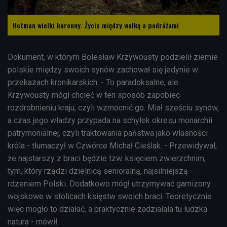
Hetman wielki koronny. Życie między walką a podróżami
Dokument, w którym Bolesław Krzywousty podzielił ziemie
polskie między swoich synów zachował się jedynie w
przekazach kronikarskich. - To paradoksalne, ale
Krzywousty mógł chcieć w ten sposób zapobiec
rozdrobnieniu kraju, czyli wzmocnić go. Miał sześciu synów,
a czas jego władzy przypada na schyłek okresu monarchii
patrymonialnej, czyli traktowania państwa jako własności
króla - tłumaczył w Czwórce Michał Cieślak. - Przewidywał,
że najstarszy z braci będzie tzw. księciem zwierzchnim,
tym, który rządzi dzielnicą senioralną, najsilniejszą -
rdzeniem Polski. Dodatkowo mógł utrzymywać garnizony
wojskowe w stolicach księstw swoich braci. Teoretycznie
więc mogło to działać, a praktycznie zadziałała tu ludzka
natura - mówił.