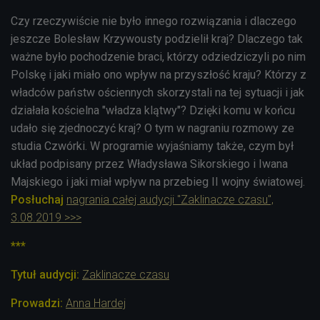
Czy rzeczywiście nie było innego rozwiązania i dlaczego
jeszcze Bolesław Krzywousty podzielił kraj? Dlaczego tak
ważne było pochodzenie braci, którzy odziedziczyli po nim
Polskę i jaki miało ono wpływ na przyszłość kraju? Którzy z
władców państw ościennych skorzystali na tej sytuacji i jak
działała kościelna "władza klątwy"? Dzięki komu w końcu
udało się zjednoczyć kraj? O tym w nagraniu rozmowy ze
studia Czwórki. W programie wyjaśniamy także, czym był
układ podpisany przez Władysława Sikorskiego i Iwana
Majskiego i jaki miał wpływ na przebieg II wojny światowej.
Posłuchaj
nagrania całej audycji "Zaklinacze czasu",
3.08.2019 >>>
***
Tytuł audycji:
Zaklinacze czasu
Prowadzi:
Anna Hardej