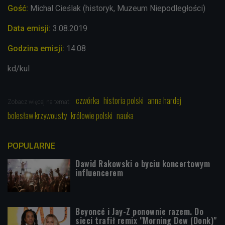
Gość:
Michal Cieślak (historyk, Muzeum Niepodległości)
Data emisji:
3.08
.2019
Godzina emisji:
14.08
kd/kul
czwórka
historia polski
anna hardej
Zobacz więcej na temat:
bolesław krzywousty
królowie polski
nauka
POPULARNE
Dawid Rakowski o byciu koncertowym
influencerem
Beyoncé i Jay-Z ponownie razem. Do
sieci trafił remix "Morning Dew (Donk)"