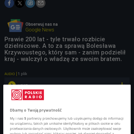
Obserwuj nas na
Google News
Prawie 200 lat - tyle trwało rozbicie
dzielnicowe. A to za sprawą Bolesława
Krzywoustego, który sam - zanim podzielił
kraj - walczył o władzę ze swoim bratem.
1 plik
AUDIO


15'27
Dlaczego doszło do rozbicia dzielnicowego - rozmowa
z Michałem Cieślakiem (Zaklinacze czasu/Czwórka)
Dbamy o Twoją prywatność
My i nasi
5
partnerzy przechowujemy lub uzyskujemy dostęp do informacji
na urządzeniu, takich jak unikalne identyfikatory w plikach cookie w celu
przetwarzania danych osobowych. Użytkownik może zaakceptować swoje
wybory lub zarządzać nimi, klikając poniżej, jak również skorzystać z