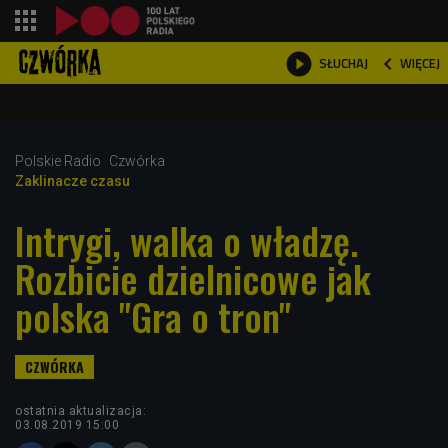
shopping_cart



WIĘCEJ
SŁUCHAJ

Polskie Radio
Czwórka
Zaklinacze czasu
Intrygi, walka o władzę.
Rozbicie dzielnicowe jak
polska "Gra o tron"
ostatnia aktualizacja:
03.08.2019 15:00