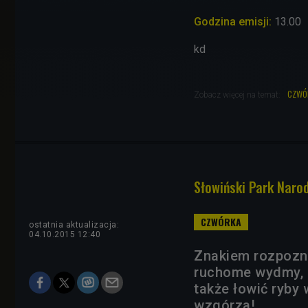
Godzina emisji:
13.00
kd
czwó
Zobacz więcej na temat:
Słowiński Park Naro
ostatnia aktualizacja:
04.10.2015 12:40
Znakiem rozpozn
ruchome wydmy, a
także łowić ryby 
wzgórza!