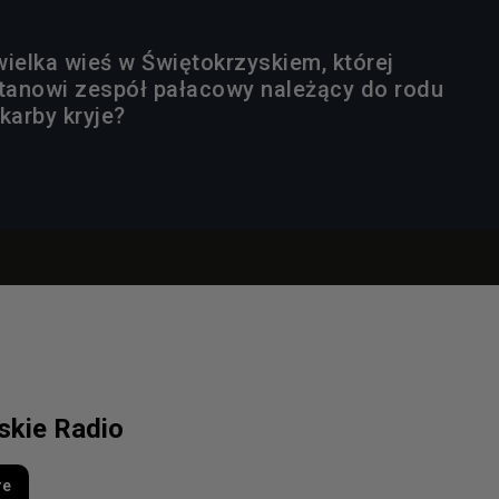
wielka wieś w Świętokrzyskiem, której
stanowi zespół pałacowy należący do rodu
karby kryje?
lskie Radio
re