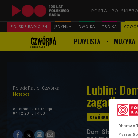
PORTAL POLSKIEGO
POLSKIE RADIO 24
JEDYNKA
DWÓJKA
TRÓJKA
CZWÓ
PLAYLISTA
MUZYKA
Lublin: Dom
Polskie Radio
Czwórka
Hotspot
zagadka
ostatnia aktualizacja:
04.12.2015 14:00
Dbamy o 
Dom Słów, a przy
My i nasi
5
p