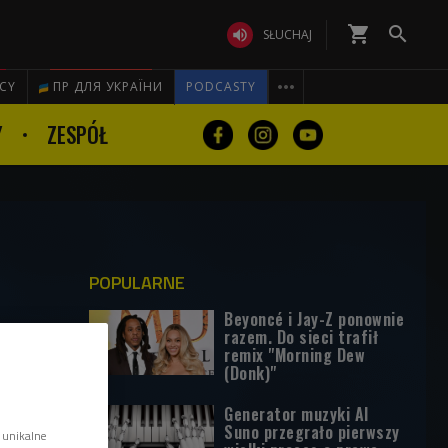
shopping_cart


SŁUCHAJ

ICY
ПР ДЛЯ УКРАЇНИ
PODCASTY
Y
ZESPÓŁ
POPULARNE
Beyoncé i Jay-Z ponownie
razem. Do sieci trafił
remix "Morning Dew
(Donk)"
Generator muzyki AI
Suno przegrało pierwszy
 unikalne