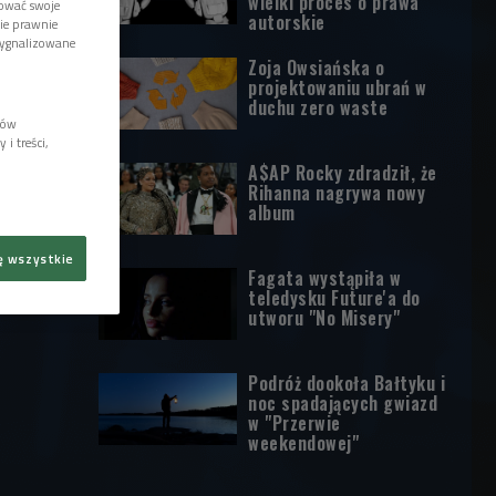
wielki proces o prawa
tować swoje
autorskie
wie prawnie
sygnalizowane
Zoja Owsiańska o
projektowaniu ubrań w
duchu zero waste
lów
i treści,
A$AP Rocky zdradził, że
Rihanna nagrywa nowy
album
ę wszystkie
Fagata wystąpiła w
teledysku Future'a do
utworu "No Misery"
Podróż dookoła Bałtyku i
noc spadających gwiazd
w "Przerwie
weekendowej"