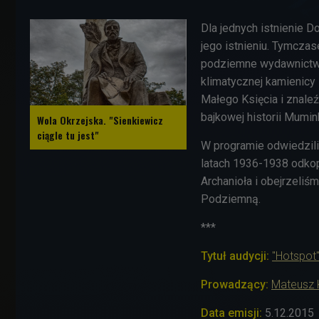
Dla jednych istnienie D
jego istnieniu. Tymcza
podziemne wydawnictwa 
klimatycznej kamienicy
Małego Księcia i znale
bajkowej historii Mumi
Wola Okrzejska. "Sienkiewicz
ciągle tu jest"
W programie odwiedzili
latach 1936-1938 odko
Archanioła
i obejrzeliś
Podziemną.
***
Tytuł audycji:
"Hotspot
Prowadzący:
Mateusz K
Data emisji:
5.12.2015