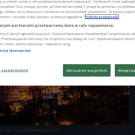
 Tajemniczy Plac Po Farze i podziemna
ory w plikach cookie w celu przetwarzania danych osobowych. Użytkownik może zaakcep
m - to miejsca, które odwiedziliśmy w
arządzać nimi, klikając poniżej, jak również skorzystać z prawa do sprzeciwu na podsta
go interesu lub w dowolnym momencie na stronie polityki prywatności. Te wybory będą 
nerom i nie będą miały wpływu na dane przeglądania.
Polityka prywatności
szymi partnerami przetwarzamy dane w celu zapewnienia:
dnych danych geolokalizacyjnych. Aktywne skanowanie charakterystyki urządzenia do ce
i. Przechowywanie informacji na urządzeniu lub dostęp do nich. Spersonalizowane reklamy 
m i treści, badnie odbiorców i ulepszanie usług.
nerów (dostawców)
a zaawansowane
Odrzucenie wszystkich
Akceptuj
ie
Foto: Pixabay (Domena publiczna)