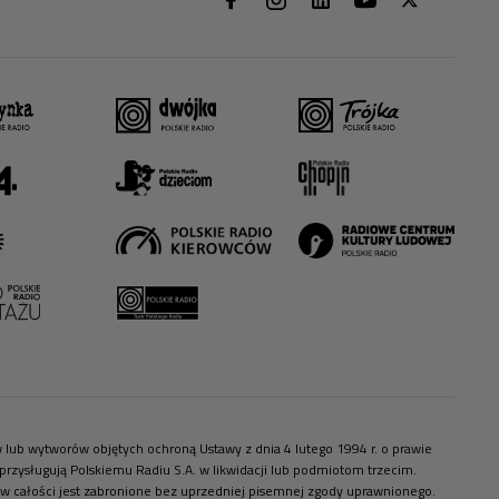
ów lub wytworów objętych ochroną Ustawy z dnia 4 lutego 1994 r. o prawie
zysługują Polskiemu Radiu S.A. w likwidacji lub podmiotom trzecim.
 w całości jest zabronione bez uprzedniej pisemnej zgody uprawnionego.