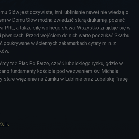
omu Słów jest oczywiste, inni lublinianie nawet nie wiedzą o
sem w Domu Słów można zwiedzić starą drukarnię, poznać
PRL, a także siłę wolnego słowa. Wszystko znajduje się w
 i piwnicach. Przed wejściem do nich warto poszukać Skarbu
źć poukrywane w ściennych zakamarkach cytaty m.in. z
nków.
śmy też Plac Po Farze, część lubelskiego rynku, gdzie w
pano fundamenty kościoła pod wezwaniem św. Michała
my stare więzienie na Zamku w Lublinie oraz Lubelską Trasę
"
ulik