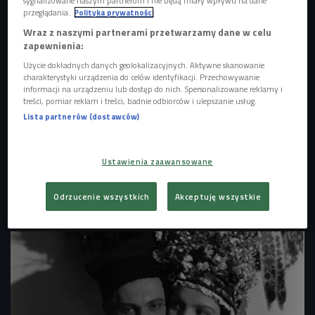
sygnalizowane naszym partnerom i nie będą miały wpływu na dane
przeglądania.
Polityka prywatności
Wraz z naszymi partnerami przetwarzamy dane w celu
zapewnienia:
Użycie dokładnych danych geolokalizacyjnych. Aktywne skanowanie
charakterystyki urządzenia do celów identyfikacji. Przechowywanie
informacji na urządzeniu lub dostęp do nich. Spersonalizowane reklamy i
treści, pomiar reklam i treści, badnie odbiorców i ulepszanie usług.
Lista partnerów (dostawców)
Ustawienia zaawansowane
Stanisław Ignacy Witkiewicz (Witkacy) "Autoportret" - ok. 1922-1924
Odrzucenie wszystkich
Akceptuję wszystkie
roku
Foto: PAP/Irena Jarosińska