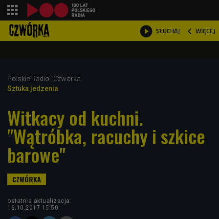
shopping_cart



WIĘCEJ
SŁUCHAJ

Polskie Radio
Czwórka
Sztuka jedzenia
Witkacy od kuchni.
"Wątróbka, racuchy i szkice
barowe"
ostatnia aktualizacja:
16.10.2017 15:50