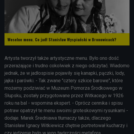
Weselne menu. Co jadł Stanisław Wyspiański w Bronowicach?
Artysta tworzył także artystyczne menu. Było ono dość
przerażające i trudno cokolwiek z niego odczytać. Wiadomo
jednak, że w jadłospisie pojawiły się kanapki, pączki, lody,
jajka i parówki. - Tak zwane "cztery szkice barowe", które
możemy podziwiać w Muzeum Pomorza Środkowego w
Słupsku, zostały przygotowane przez Witkacego w 1926
roku na bal - wspomina ekspert. - Oprócz cennika i spisu
potraw opatrzył te menu swoimi groteskowymi rysunkami -
dodaje. Marek Średniawa tłumaczy także, dlaczego
Stanisław Ignacy Witkiewicz chętnie portretował kucharzy i
czy jedzenie było w jego twórczości metaforą.