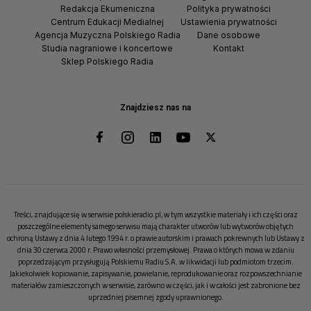
Redakcja Ekumeniczna
Polityka prywatności
Centrum Edukacji Medialnej
Ustawienia prywatności
Agencja Muzyczna Polskiego Radia
Dane osobowe
Studia nagraniowe i koncertowe
Kontakt
Sklep Polskiego Radia
Znajdziesz nas na
Treści, znajdujące się w serwisie polskieradio.pl, w tym wszystkie materiały i ich części oraz
poszczególne elementy samego serwisu mają charakter utworów lub wytworów objętych
ochroną Ustawy z dnia 4 lutego 1994 r. o prawie autorskim i prawach pokrewnych lub Ustawy z
dnia 30 czerwca 2000 r. Prawo własności przemysłowej. Prawa o których mowa w zdaniu
poprzedzającym przysługują Polskiemu Radiu S.A. w likwidacji lub podmiotom trzecim.
Jakiekolwiek kopiowanie, zapisywanie, powielanie, reprodukowanie oraz rozpowszechnianie
materiałów zamieszczonych w serwisie, zarówno w części, jak i w całości jest zabronione bez
uprzedniej pisemnej zgody uprawnionego.