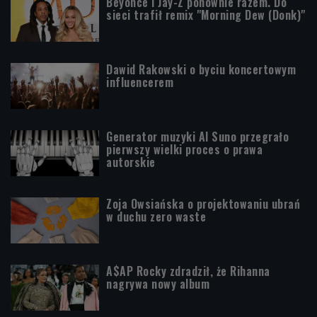
Beyoncé i Jay-Z ponownie razem. Do
sieci trafił remix "Morning Dew (Donk)"
Dawid Rakowski o byciu koncertowym
influencerem
Generator muzyki AI Suno przegrało
pierwszy wielki proces o prawa
autorskie
Zoja Owsiańska o projektowaniu ubrań
w duchu zero waste
A$AP Rocky zdradził, że Rihanna
nagrywa nowy album