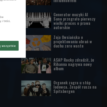
influencerem
Generator muzyki AI
lów
Suno przegrało pierwszy
i treści,
wielki proces o prawa
autorskie
Zoja Owsiańska o
projektowaniu ubrań w
duchu zero waste
ę wszystkie
A$AP Rocky zdradził, że
Rihanna nagrywa nowy
album
Organek zagra u stóp
lodowca. Zespół rusza na
Spitsbergen