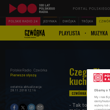
PORTAL POLSKIEGO
POLSKIE RADIO 24
JEDYNKA
DWÓJKA
TRÓJKA
CZWÓ
PLAYLISTA
MUZYKA
Czego Thom
Polskie Radio
Czwórka
Pierwsze słyszę
kuchni
ostatnia aktualizacja:
Dbamy o 
28.11.2018 12:16
My i nasi
5
p
identyfikat
- Tak to jest w d
wybory lub z
uzasadnione