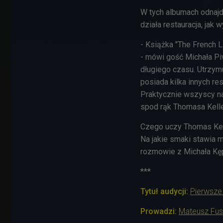
W tych albumach odnajdu
działa restauracja, jak
- Książka "The French 
- mówi gość Michała Pi
długiego czasu. Utrzym
posiada kilka innych re
Praktycznie wszyscy na
spod rąk Thomasa Kelle
Czego uczy Thomas Kel
Na jakie smaki stawia m
rozmowie z Michała Kę
***
Tytuł audycji:
Pierwsze
Prowadzi:
Mateusz Fus