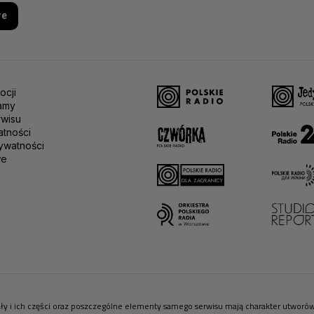
re
ocji
amy
rwisu
atności
ywatności
we
riały i ich części oraz poszczególne elementy samego serwisu mają charakter utwor