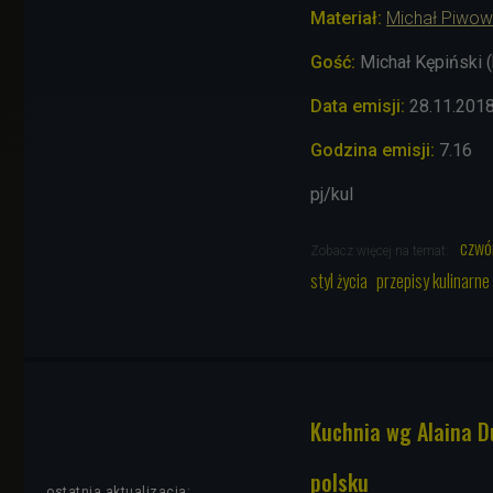
Materiał:
Michał Piwow
Gość:
Michał Kępiński (
Data emisji:
28
.11
.201
Godzina emisji:
7.16
pj/kul
czwó
Zobacz więcej na temat:
styl życia
przepisy kulinarne
Kuchnia wg Alaina D
polsku
ostatnia aktualizacja: