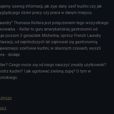
jemy szereg informacji, jak żyje dany szef kuchni czy jak
 wygląda jego dzień pracy czy praca w danym miejscu.
Laundry" Thomasa Kellera jest połączeniem tego wszystkiego
wowarka. - Keller to guru amerykańskiej gastronomii od
uje poziom 3 gwiazdek Michelina, oprócz French Laundry
stauracji, od najmłodszych lat zajmował się gastronomią.
jważniejsi szefowie kuchni, w obecnych czasach, wyszli
ra - dodaje.
ler? Czego może się od niego nauczyć zwykły użytkownik?
istrz kuchni? I jak ugotować zieloną zupę? O tym w
pińskiego.
 słyszę
iarz