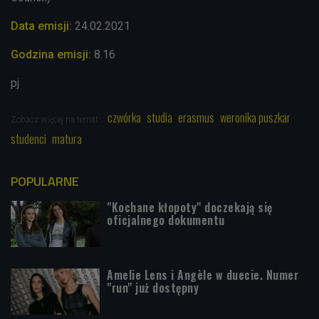
Data emisji:
24
.02
.2021
Godzina emisji:
8.16
pj
czwórka
studia
erasmus
weronika puszkar
Zobacz więcej na temat:
studenci
matura
POPULARNE
"Kochane kłopoty" doczekają się
oficjalnego dokumentu
Amelie Lens i Angèle w duecie. Numer
"run" już dostępny