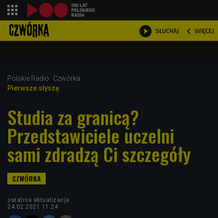
shopping_cart



WIĘCEJ
SŁUCHAJ

Polskie Radio
Czwórka
Pierwsze słyszę
Studia za granicą?
Przedstawiciele uczelni
sami zdradzą Ci szczegóły
ostatnia aktualizacja:
24.02.2021 11:24