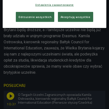
Ustawienia zaawansowane
tysiąca naszych rodaków. Wyspy wybierała ponad 1/4
polskich licealistów, którzy wyjeżdżali na studia zagranicę.
Odrzucenie wszystkich
Akceptuję wszystkie
Ostatnie wydarzenia polityczne jednak mocno wpływają na
wybory maturzystów, bo już wiadomo, że studia w Wielkiej
Brytanii będą droższe, a i tamtejsze uczelnie nie będą już
brały udziału w unijnym programie Erasmus.
Kamila
Ostrowska, kierownik regionalny Bałtyk Council for
International Education, zauważa, że Wielka Brytania kojarzy
się nam z najlepszymi uczelniami świata, ale podwyżka
opłat za studia, likwidacja studenckich kredytów dla
obcokrajowców sprawia, że mamy wiele obaw czy wybrać
brytyjskie uczelnie.
POSŁUCHAJ
O Targach Uczelni Zagranicznych opowiada Kamila
Ostrowska, kierownik regionalny Bałtyk Council for
International Education (Pierwsze słyszę/Czwórka)
10:37