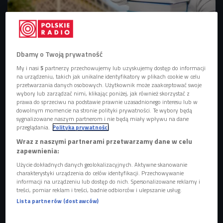
Zdj. ilustracyjne
Foto: Syda Productions/Shutterstock.com
Dbamy o Twoją prywatność
My i nasi
5
partnerzy przechowujemy lub uzyskujemy dostęp do informacji
na urządzeniu, takich jak unikalne identyfikatory w plikach cookie w celu
przetwarzania danych osobowych. Użytkownik może zaakceptować swoje
wybory lub zarządzać nimi, klikając poniżej, jak również skorzystać z
prawa do sprzeciwu na podstawie prawnie uzasadnionego interesu lub w
dowolnym momencie na stronie polityki prywatności. Te wybory będą
sygnalizowane naszym partnerom i nie będą miały wpływu na dane
przeglądania.
Polityka prywatności
Wraz z naszymi partnerami przetwarzamy dane w celu
zapewnienia:
Użycie dokładnych danych geolokalizacyjnych. Aktywne skanowanie
charakterystyki urządzenia do celów identyfikacji. Przechowywanie
Jak prywatne komputery mogą działać w służbie nauki?
informacji na urządzeniu lub dostęp do nich. Spersonalizowane reklamy i
treści, pomiar reklam i treści, badnie odbiorców i ulepszanie usług.
Lista partnerów (dostawców)
Według badań Federacji Polskich Stowarzyszeń
Studenckich w Wielkiej Brytanii w 2018 roku studiowało 7,5