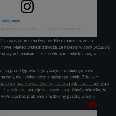
Instagramie
y przez MATTEO BRUNETTI (@matteo.brunetti.real)
ażają za najlepszą na świecie. Nie oznacza to, że są
 nowe. Matteo Brunetti zdradza, że najlepsi włoscy
pizzaiolo
 nowymi technikami - znane włoskie techniki łączą w
ni są przed typowo turystycznymi restauracjami we
a ceny, ale i niekoniecznie najlepsze smaki.
Zdaniem
e się jednak wydarzyć tak, że taka restauracja zaserwuje
 niż włoska restauracja w naszym kraju.
Choć podkreśla, że
h w Polsce bez problemu znajdziemy pyszną włoską