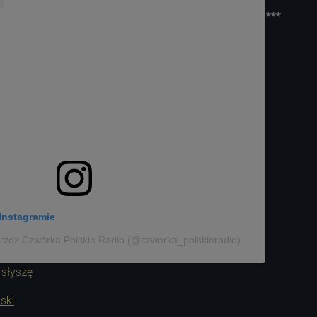
***
Instagramie
rzez Czwórka Polskie Radio (@czworka_polskieradio)
 słyszę
ski