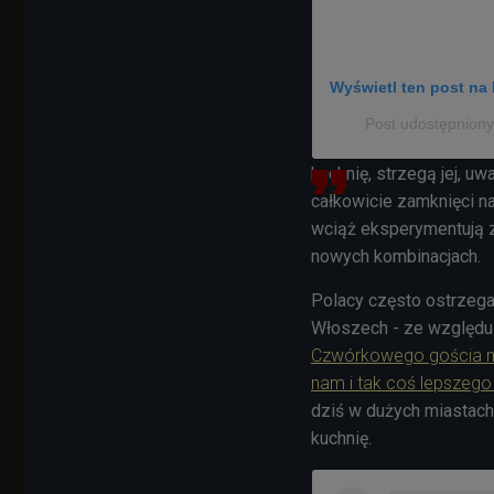
Wyświetl ten post na 
Post udostępnion
kuchnię, strzegą jej, uw
całkowicie zamknięci na
wciąż eksperymentują z
nowych kombinacjach.
Polacy często ostrzega
Włoszech - ze względu n
Czwórkowego gościa moż
nam i tak coś lepszego
dziś w dużych miastac
kuchnię.