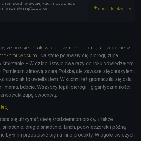
skich smakach w swojej kuchni opowiada
(Pierwsze słyszę/Czwórka)
je, że
polskie smaki w jego rzymskim domu, szczególnie w
 smakami włoskimi.
Na stole pojawiały się pierogi, zupa
 śmietanie. - W dzieciństwie dwa razy do roku odwiedzałem
- P
amiętam zimową szarą Polskę, ale zawsze się cieszyłem,
ko dzieciak to uwielbiałem. W kuchni też gromadziła się cała
i, mama, babcie. Wszyscy lepili pierogi - gigantyczne ilości.
serwowała zupę owocową.
kiej
tara się utrzymać dietę śródziemnomorską, a także
: śniadanie, drugie śniadanie, lunch, podwieczorek i późną
dno było mi przestawić się na inne produkty. W ogóle świeżych