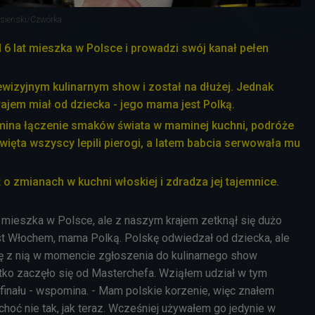
asieński/Czwórka
d 6 lat mieszka w Polsce i prowadzi swój kanał pełen
lewizyjnym kulinarnym show i został na dłużej. Jednak
ajem miał od dziecka - jego mama jest Polką.
na łączenie smaków świata w maminej kuchni, podróże
święta wszyscy lepili pierogi, a latem babcia serwowała mu
o zmianach w kuchni włoskiej i zdradza jej tajemnice.
t mieszka w Polsce, ale z naszym krajem zetknął się dużo
est Włochem, mama Polką. Polskę odwiedzał od dziecka, ale
ę z nią w momencie zgłoszenia do kulinarnego show
tko zaczęło się od Masterchefa. Wziąłem udział w tym
 finału - wspomina. - Mam polskie korzenie, więc znałem
 choć nie tak, jak teraz. Wcześniej używałem go jedynie w