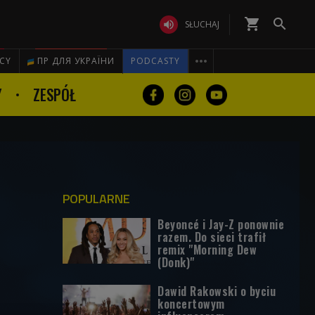
shopping_cart


SŁUCHAJ

ICY
ПР ДЛЯ УКРАЇНИ
PODCASTY
Y
ZESPÓŁ
POPULARNE
Beyoncé i Jay-Z ponownie
razem. Do sieci trafił
remix "Morning Dew
(Donk)"
Dawid Rakowski o byciu
koncertowym