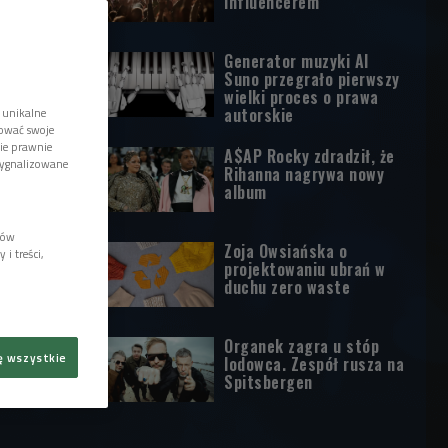
influencerem
Generator muzyki AI
Suno przegrało pierwszy
wielki proces o prawa
autorskie
 unikalne
tować swoje
wie prawnie
A$AP Rocky zdradził, że
sygnalizowane
Rihanna nagrywa nowy
album
lów
Zoja Owsiańska o
i treści,
projektowaniu ubrań w
duchu zero waste
Organek zagra u stóp
ę wszystkie
lodowca. Zespół rusza na
Spitsbergen