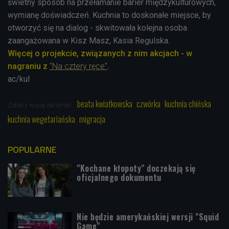
świetny sposób na przełamanie barier międzykulturowych,
wymianę doświadczeń. Kuchnia to doskonałe miejsce, by
otworzyć się na dialog - skwitowała kolejna osoba
zaangażowana w Kisz Masz, Kasia Regulska.
Więcej o projekcie, związanych z nim akcjach - w
nagraniu z
"Na cztery ręce"
.
ac/kul
beata kwiatkowska
czwórka
kuchnia chińska
Zobacz więcej na temat:
kuchnia wegetariańska
migracja
POPULARNE
"Kochane kłopoty" doczekają się
oficjalnego dokumentu
Nie będzie amerykańskiej wersji "Squid
Game"