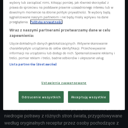
wybory lub zarządzać nimi, klikając poniżej, jak również skorzystać z
prawa do sprzeciwu na podstawie prawnie uzasadnionego interesu lub w
dowolnym momencie na stronie polityki prywatności. Te wybory będą
sygnalizowane naszym partnerom i nie będą miały wpływu na dane
przeglądania.
Polityka prywatności
Wraz z naszymi partnerami przetwarzamy dane w celu
zapewnienia:
Użycie dokładnych danych geolokalizacyjnych. Aktywne skanowanie
charakterystyki urządzenia do celów identyfikacji. Przechowywanie
informacji na urządzeniu lub dostęp do nich. Spersonalizowane reklamy i
treści, pomiar reklam i treści, badnie odbiorców i ulepszanie usług.
Lista partnerów (dostawców)
Foto: Glow Images
Spółdzielnia Socjalna "Terra" postanowiła połączyć talent
Ustawienia zaawansowane
kulinarny uchodźców i naszą otwartość na to, co nowe i
inne. W największym skrócie Kisz Misz to miejsce, które
Odrzucenie wszystkich
Akceptuję wszystkie
zrzesza uchodźców i osoby starające się o taki status oraz
wielokulturowa kuchnia tworzona przez nich. Menu zawiera
niedrogie potrawy z różnych stron świata, przygotowywane
według oryginalnych receptur przez osoby pochodzące z