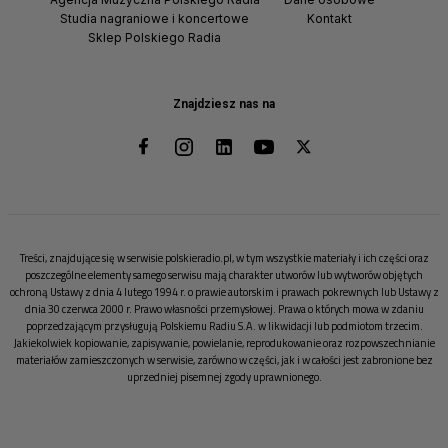
Studia nagraniowe i koncertowe
Kontakt
Sklep Polskiego Radia
Znajdziesz nas na
Treści, znajdujące się w serwisie polskieradio.pl, w tym wszystkie materiały i ich części oraz
poszczególne elementy samego serwisu mają charakter utworów lub wytworów objętych
ochroną Ustawy z dnia 4 lutego 1994 r. o prawie autorskim i prawach pokrewnych lub Ustawy z
dnia 30 czerwca 2000 r. Prawo własności przemysłowej. Prawa o których mowa w zdaniu
poprzedzającym przysługują Polskiemu Radiu S.A. w likwidacji lub podmiotom trzecim.
Jakiekolwiek kopiowanie, zapisywanie, powielanie, reprodukowanie oraz rozpowszechnianie
materiałów zamieszczonych w serwisie, zarówno w części, jak i w całości jest zabronione bez
uprzedniej pisemnej zgody uprawnionego.