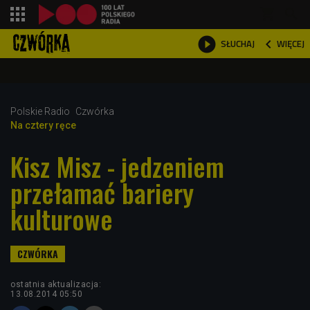
shopping_cart



WIĘCEJ
SŁUCHAJ

Polskie Radio
Czwórka
Na cztery ręce
Kisz Misz - jedzeniem
przełamać bariery
kulturowe
ostatnia aktualizacja:
13.08.2014 05:50