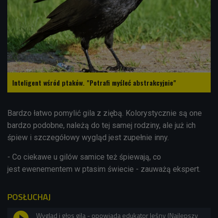
Inteligent wśród ptaków. "Potrafi myśleć abstrakcyjnie"
Bardzo łatwo pomylić gila z ziębą. Kolorystycznie są one
bardzo podobne, należą do tej samej rodziny, ale już ich
śpiew i szczegółowy wygląd jest zupełnie inny.
- Co ciekawe u gilów samice też śpiewają, co
jest ewenementem w ptasim świecie - zauważą ekspert.
POSŁUCHAJ
Wygląd i głos gila - opowiada edukator leśny (Najlepszy