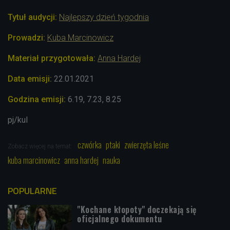
Tytuł audycji:
Najlepszy dzień tygodnia
Prowadzi:
Kuba Marcinowicz
Materiał przygotowała:
Anna Hardej
Data emisji:
22.01.2021
Godzina emisji:
6.19, 7.23, 8.25
pj/kul
czwórka
ptaki
zwierzęta leśne
Zobacz więcej na temat:
kuba marcinowicz
anna hardej
nauka
POPULARNE
"Kochane kłopoty" doczekają się
oficjalnego dokumentu