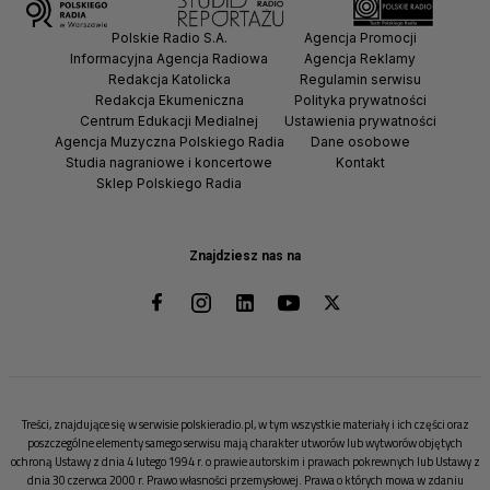
Polskie Radio S.A.
Agencja Promocji
Informacyjna Agencja Radiowa
Agencja Reklamy
Redakcja Katolicka
Regulamin serwisu
Redakcja Ekumeniczna
Polityka prywatności
Centrum Edukacji Medialnej
Ustawienia prywatności
Agencja Muzyczna Polskiego Radia
Dane osobowe
Studia nagraniowe i koncertowe
Kontakt
Sklep Polskiego Radia
Znajdziesz nas na
Treści, znajdujące się w serwisie polskieradio.pl, w tym wszystkie materiały i ich części oraz
poszczególne elementy samego serwisu mają charakter utworów lub wytworów objętych
ochroną Ustawy z dnia 4 lutego 1994 r. o prawie autorskim i prawach pokrewnych lub Ustawy z
dnia 30 czerwca 2000 r. Prawo własności przemysłowej. Prawa o których mowa w zdaniu