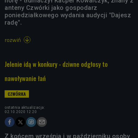
norę - tłumaczył Kacper Kowalczyk, znany z
anteny Czwórki jako gospodarz
poniedziałkowego wydania audycji "Dajesz
radę".
rozwiń

Jelenie idą w konkury - dziwne odgłosy to
nawoływanie łań
ostatnia aktualizacja:
02.10.2020 12:20
Z końcem września i w październiku osoby