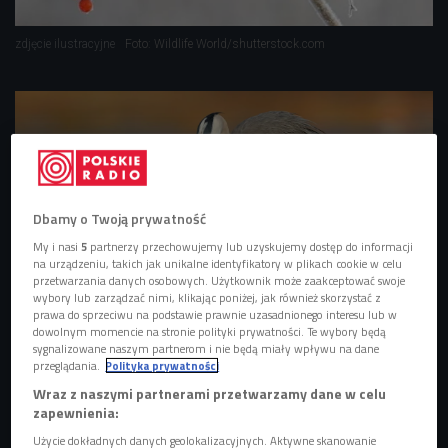
zdjęcie ilustracyjne
Foto: Wildlife World/shutterstock.com
Dbamy o Twoją prywatność
My i nasi
5
partnerzy przechowujemy lub uzyskujemy dostęp do informacji
na urządzeniu, takich jak unikalne identyfikatory w plikach cookie w celu
przetwarzania danych osobowych. Użytkownik może zaakceptować swoje
wybory lub zarządzać nimi, klikając poniżej, jak również skorzystać z
prawa do sprzeciwu na podstawie prawnie uzasadnionego interesu lub w
dowolnym momencie na stronie polityki prywatności. Te wybory będą
Czapla - miłośnik ryb, który stał się wrogiem wędkarzy
sygnalizowane naszym partnerom i nie będą miały wpływu na dane
przeglądania.
Polityka prywatności
Wraz z naszymi partnerami przetwarzamy dane w celu
zapewnienia:
- Wydaje się, że gilów zimą jest więcej, ale to błędne
Użycie dokładnych danych geolokalizacyjnych. Aktywne skanowanie