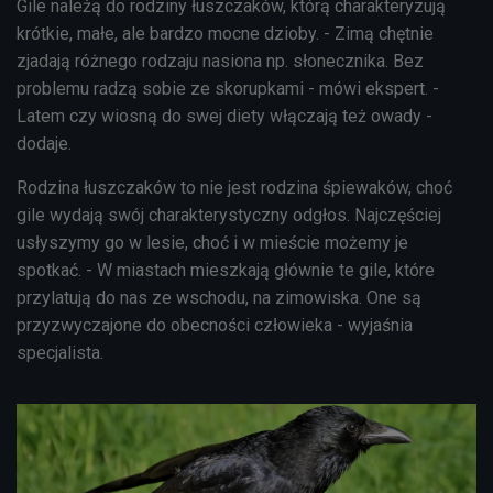
Gile należą do rodziny łuszczaków, którą charakteryzują
krótkie, małe, ale bardzo mocne dzioby. - Zimą chętnie
zjadają różnego rodzaju nasiona np. słonecznika. Bez
problemu radzą sobie ze skorupkami - mówi ekspert. -
Latem czy wiosną do swej diety włączają też owady -
dodaje.
Rodzina łuszczaków to nie jest rodzina śpiewaków, choć
gile wydają swój charakterystyczny odgłos. Najczęściej
usłyszymy go w lesie, choć i w mieście możemy je
spotkać. - W miastach mieszkają głównie te gile, które
przylatują do nas ze wschodu, na zimowiska. One są
przyzwyczajone do obecności człowieka - wyjaśnia
specjalista.