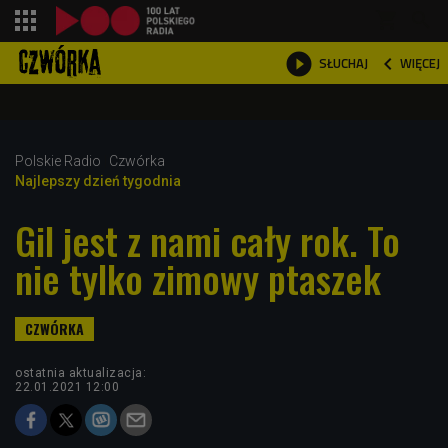
shopping_cart



WIĘCEJ
SŁUCHAJ

Polskie Radio
Czwórka
Najlepszy dzień tygodnia
Gil jest z nami cały rok. To
nie tylko zimowy ptaszek
ostatnia aktualizacja:
22.01.2021 12:00