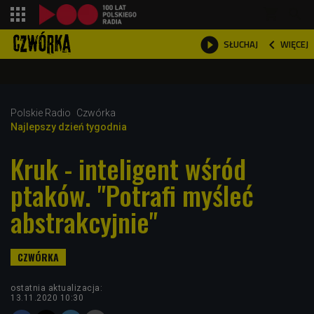
shopping_cart



WIĘCEJ
SŁUCHAJ

Polskie Radio
Czwórka
Najlepszy dzień tygodnia
Kruk - inteligent wśród
ptaków. "Potrafi myśleć
abstrakcyjnie"
ostatnia aktualizacja:
13.11.2020 10:30