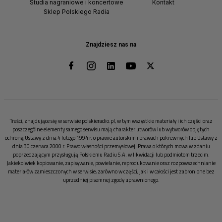
Studia nagraniowe i koncertowe
Kontakt
Sklep Polskiego Radia
Znajdziesz nas na
Treści, znajdujące się w serwisie polskieradio.pl, w tym wszystkie materiały i ich części oraz
poszczególne elementy samego serwisu mają charakter utworów lub wytworów objętych
ochroną Ustawy z dnia 4 lutego 1994 r. o prawie autorskim i prawach pokrewnych lub Ustawy z
dnia 30 czerwca 2000 r. Prawo własności przemysłowej. Prawa o których mowa w zdaniu
poprzedzającym przysługują Polskiemu Radiu S.A. w likwidacji lub podmiotom trzecim.
Jakiekolwiek kopiowanie, zapisywanie, powielanie, reprodukowanie oraz rozpowszechnianie
materiałów zamieszczonych w serwisie, zarówno w części, jak i w całości jest zabronione bez
uprzedniej pisemnej zgody uprawnionego.