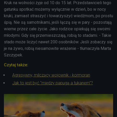
Kruk na wolności żyje od 10 do 15 lat. Przedstawicieli tego
gatunku spotkać możemy wyłącznie w dzień, bo w nocy
kruki, zamiast straszyć i towarzyszyć wiedźmom, po prostu
śpią. Nie są samotnikami, jeśli łączą się w pary - pozostają
wierne przez całe życie. Jako rodzice opiekują się swoimi
młodymi. Gdy się przemieszczają, robią to stadami. - Takie
stado może liczyć nawet 200 osobników. Jeśli zobaczy się
je na żywo, robią niesamowite wrażenie - tłumaczyła Marta
Szczypek.
Czytaj także:
Agresywny, milczący wojownik - kormoran
Jak to jest być "między papugą a tukanem"?