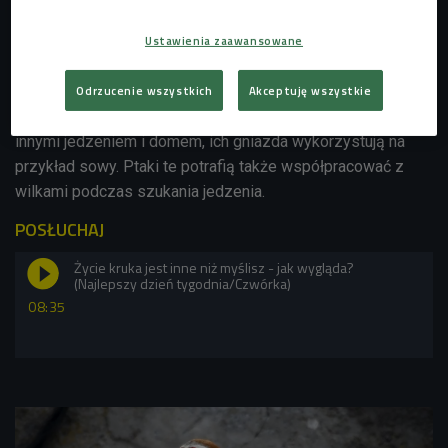
Ludzie przyczepili krukom "łatkę": z powodu czarnych piór i
charakterystycznego skrzeczenia pojawiają się w horrorach,
Ustawienia zaawansowane
gdzie towarzyszą wiedźmom, albo zwiastują tragedie.
Tymczasem te przesympatyczne ptaki są pożyteczne i
Odrzucenie wszystkich
Akceptuję wszystkie
inteligentne, a także bardzo koleżeńskie. Kruki dzielą się z
innymi jedzeniem i domem, ich gniazda wykorzystują na
przykład sowy. Ptaki te potrafią także współpracować z
wilkami podczas szukania jedzenia.
POSŁUCHAJ
Życie kruka jest inne niż myślisz - jak wygląda?
(Najlepszy dzień tygodnia/Czwórka)
08:35