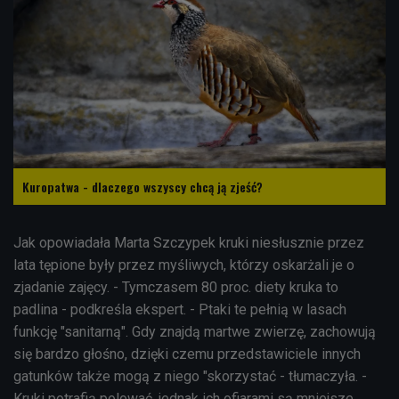
Kuropatwa - dlaczego wszyscy chcą ją zjeść?
Jak opowiadała Marta Szczypek kruki niesłusznie przez
lata tępione były przez myśliwych, którzy oskarżali je o
zjadanie zajęcy. - Tymczasem 80 proc. diety kruka to
padlina - podkreśla ekspert. - Ptaki te pełnią w lasach
funkcję "sanitarną". Gdy znajdą martwe zwierzę, zachowują
się bardzo głośno, dzięki czemu przedstawiciele innych
gatunków także mogą z niego "skorzystać - tłumaczyła. -
Kruki potrafią polować, jednak ich ofiarami są mniejsze