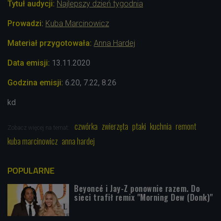
Tytuł audycji:
Najlepszy dzień tygodnia
Prowadzi:
Kuba Marcinowicz
Materiał przygotowała:
Anna Hardej
Data emisji:
13.11.2020
Godzina emisji:
6.20, 7.22, 8.26
kd
czwórka
zwierzęta
ptaki
kuchnia
remont
Zobacz więcej na temat:
kuba marcinowicz
anna hardej
POPULARNE
Beyoncé i Jay-Z ponownie razem. Do
sieci trafił remix "Morning Dew (Donk)"