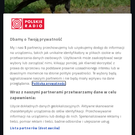
Kruk
Foto: Capri23auto/pixabay
Dbamy o Twoją prywatność
My i nasi
5
partnerzy przechowujemy lub uzyskujemy dostęp do informacji
na urządzeniu, takich jak unikalne identyfikatory w plikach cookie w celu
przetwarzania danych osobowych. Użytkownik może zaakceptować swoje
wybory lub zarządzać nimi, klikając poniżej, jak również skorzystać z
prawa do sprzeciwu na podstawie prawnie uzasadnionego interesu lub w
dowolnym momencie na stronie polityki prywatności. Te wybory będą
sygnalizowane naszym partnerom i nie będą miały wpływu na dane
przeglądania.
Polityka prywatności
Wraz z naszymi partnerami przetwarzamy dane w celu
zapewnienia:
Użycie dokładnych danych geolokalizacyjnych. Aktywne skanowanie
charakterystyki urządzenia do celów identyfikacji. Przechowywanie
informacji na urządzeniu lub dostęp do nich. Spersonalizowane reklamy i
Być romantycznym i inteligentnym jak żuraw
treści, pomiar reklam i treści, badnie odbiorców i ulepszanie usług.
Lista partnerów (dostawców)