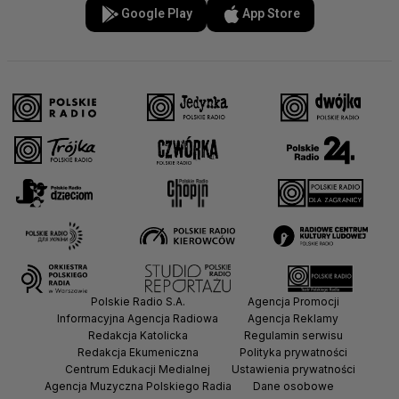
Google Play
App Store
Polskie Radio S.A.
Agencja Promocji
Informacyjna Agencja Radiowa
Agencja Reklamy
Redakcja Katolicka
Regulamin serwisu
Redakcja Ekumeniczna
Polityka prywatności
Centrum Edukacji Medialnej
Ustawienia prywatności
Agencja Muzyczna Polskiego Radia
Dane osobowe