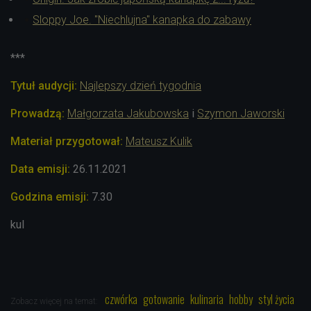
Sloppy Joe. "Niechlujna" kanapka do zabawy
***
Tytuł audycji:
Najlepszy dzień tygodnia
Prowadzą:
Małgorzata Jakubowska
i
Szymon Jaworski
Materiał przygotował:
Mateusz Kulik
Data emisji:
26.11.2021
Godzina emisji:
7.30
kul
czwórka
gotowanie
kulinaria
hobby
styl życia
Zobacz więcej na temat: