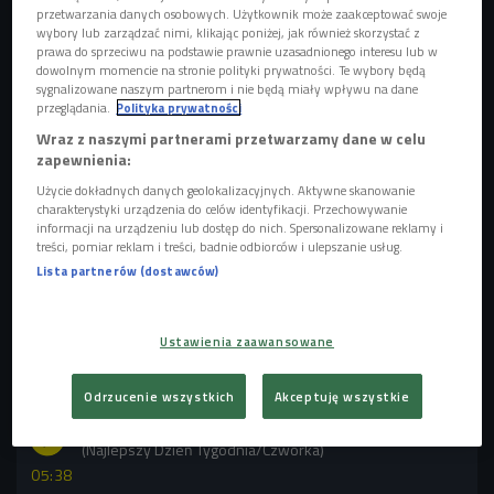
przetwarzania danych osobowych. Użytkownik może zaakceptować swoje
wybory lub zarządzać nimi, klikając poniżej, jak również skorzystać z
Jej filmik szybko stał się viralem i otrzymał ponad milion
prawa do sprzeciwu na podstawie prawnie uzasadnionego interesu lub w
dowolnym momencie na stronie polityki prywatności. Te wybory będą
serduszek i prawie 151 tys. udostępnień, a autorka zyskała
sygnalizowane naszym partnerom i nie będą miały wpływu na dane
pseudonim "pesto egg girl". - Dzięki Amy mamy szansę
przeglądania.
Polityka prywatności
odkryć nowy smak dobrze znanych potraw.
Śniadaniowy
Wraz z naszymi partnerami przetwarzamy dane w celu
klasyk gatunku
, czyli jajka sadzone blogerka usmażyła nie
zapewnienia:
na oleju, tylko na pesto - opowiada szef kuchni Bartek
Użycie dokładnych danych geolokalizacyjnych. Aktywne skanowanie
charakterystyki urządzenia do celów identyfikacji. Przechowywanie
Kochman. - Pesto możemy kupić, możemy też zrobić
informacji na urządzeniu lub dostęp do nich. Spersonalizowane reklamy i
samemu - blendując bazylię z orzeszkami pinii, odrobiną
treści, pomiar reklam i treści, badnie odbiorców i ulepszanie usług.
parmezanu i z oliwą. Rozsmarowujemy je na patelni
Lista partnerów (dostawców)
rozgrzanej na małym ogniu. Kiedy pesto zaczyna gotować
się, wbijamy jajka i czekamy aż się zetną do zadowalającej
Ustawienia zaawansowane
nas konsystencji.
POSŁUCHAJ
Odrzucenie wszystkich
Akceptuję wszystkie
Pesto eggs - jak przyrządzić je samodzielnie w domu?
(Najlepszy Dzień Tygodnia/Czwórka)
05:38