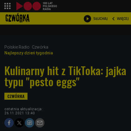
shopping_cart



WIĘCEJ
SŁUCHAJ

Polskie Radio
Czwórka
Najlepszy dzień tygodnia
Kulinarny hit z TikToka: jajka
typu "pesto eggs"
ostatnia aktualizacja:
26.11.2021 13:40