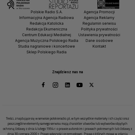
Polskie Radio S.A.
Agencja Promocji
Informacyjna Agencja Radiowa
Agencja Reklamy
Redakcja Katolicka
Regulamin serwisu
Redakcja Ekumeniczna
Polityka prywatności
Centrum Edukacji Medialnej
Ustawienia prywatności
Agencja Muzyczna Polskiego Radia
Dane osobowe
Studia nagraniowe i koncertowe
Kontakt
Sklep Polskiego Radia
Znajdziesz nas na
Treści, znajdujące się w serwisie polskieradio.pl, w tym wszystkie materiały i ich części oraz
poszczególne elementy samego serwisu mają charakter utworów lub wytworów objętych
ochroną Ustawy z dnia 4 lutego 1994 r. o prawie autorskim i prawach pokrewnych lub Ustawy z
dnia 30 czerwca 2000 r. Prawo własności przemysłowej. Prawa o których mowa w zdaniu