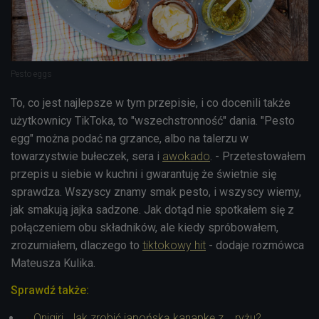
Pesto eggs
To, co jest najlepsze w tym przepisie, i co docenili także
użytkownicy
TikToka, to "wszechstronność" dania. "Pesto
egg" można podać na grzance, albo na talerzu w
towarzystwie bułeczek, sera i
awokado
. - Przetestowałem
przepis u siebie w kuchni i gwarantuję że świetnie się
sprawdza. Wszyscy znamy smak pesto, i wszyscy wiemy,
jak smakują jajka sadzone. Jak dotąd nie spotkałem się z
połączeniem obu składników, ale kiedy spróbowałem,
zrozumiałem, dlaczego to
tiktokowy hit
- dodaje rozmówca
Mateusza Kulika.
Sprawdź także:
Onigiri. Jak zrobić japońską kanapkę z... ryżu?