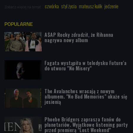
czwórka
styl życia
mateusz kulik
jedzenie
Zobacz więcej na temat:
POPULARNE
A$AP Rocky zdradził, że Rihanna
nagrywa nowy album
Fagata wystąpiła w teledysku Future'a
do utworu "No Misery"
The Avalanches wracają z nowym
albumem. "No Bad Memories" ukaże się
jesienią
Phoebe Bridgers zaprasza fanów do
planetariów. Wyjątkowe listening party
przed premierą "Lost Weekend"