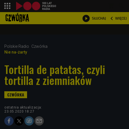
shopping_cart



WIĘCEJ
SŁUCHAJ

Polskie Radio
Czwórka
Nie na-żarty
Tortilla de patatas, czyli
tortilla z ziemniaków
ostatnia aktualizacja:
23.05.2020 18:27