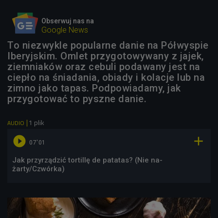
Obserwuj nas na
Google News
To niezwykle popularne danie na Półwyspie
Iberyjskim. Omlet przygotowywany z jajek,
ziemniaków oraz cebuli podawany jest na
ciepło na śniadania, obiady i kolacje lub na
zimno jako tapas. Podpowiadamy, jak
przygotować to pyszne danie.
1 plik
AUDIO


07'01
Jak przyrządzić tortillę de patatas? (Nie na-
żarty/Czwórka)