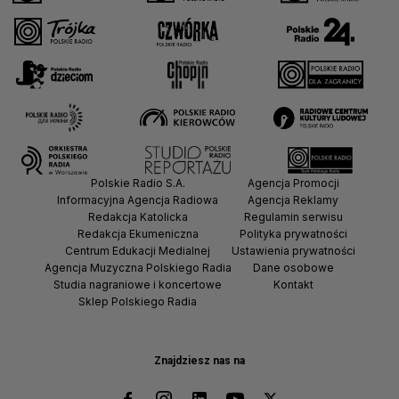
Polskie Radio S.A.
Agencja Promocji
Informacyjna Agencja Radiowa
Agencja Reklamy
Redakcja Katolicka
Regulamin serwisu
Redakcja Ekumeniczna
Polityka prywatności
Centrum Edukacji Medialnej
Ustawienia prywatności
Agencja Muzyczna Polskiego Radia
Dane osobowe
Studia nagraniowe i koncertowe
Kontakt
Sklep Polskiego Radia
Znajdziesz nas na