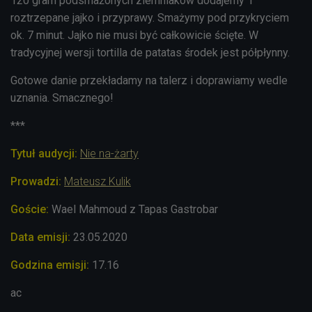
120 gram podsmażonych ziemniaków dodajemy 1
roztrzepane jajko i przyprawy. Smażymy pod przykryciem
ok. 7 minut. Jajko nie musi być całkowicie ścięte. W
tradycyjnej wersji t
ortilla de patatas środek jest półpłynny.
Gotowe danie przekładamy na talerz i doprawiamy wedle
uznania. Smacznego!
***
Tytuł audycji:
Nie na-żarty
Prowadzi:
Mateusz Kulik
Goście:
Wael Mahmoud‎ z Tapas Gastrobar
Data emisji:
23
.05.
2020
Godzina emisji:
17.16
ac