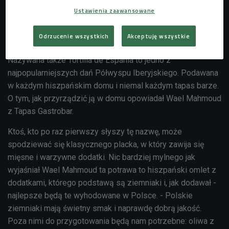
Ustawienia zaawansowane
Dim sum. Coś więcej niż pierożki na parze
Odrzucenie wszystkich
Akceptuję wszystkie
Nazywana
także Tortilla de Espania to jedno z
najpopularniejszych dań Półwyspu Iberyjskiego. Podawana
w każdym
hiszpańskim
domu i niemal każdym tapas barze.
O tym, jak przyrządzić ją w domu opowiadał Wael Mahmoud‎
z Tapas Gastrobar.
Ktoś, kto po raz pierwszy słyszy tę nazwę, może
spodziewać się klasycznego placka, w który zawija się
mięsne i warzywne dodatki. Nic bardziej mylnego jak
wyjaśniał
Wael Mahmoud
‎ ta potrawa to hiszpański omlet z
dodatkami, którego podstawą są ziemniaki i, jak dodawał -
najlepsze będą te wyhodowane w Polsce. - Polskie
ziemniaki mają świetny smak i naprawdę dobrą jakość.
Poza nimi do przygotowania będą nam potrzebne: oliwa z